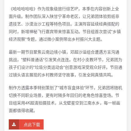
《哈哈哈哈哈》作为现象级旅行综艺IP，本季在内容创新上全
面升级。制作团队深入陕甘宁革命老区，让兄弟团体验剪纸非
遗技艺、沙漠治沙工程等特色项目。主演阵容延续经典搭配的
同时，新增神秘飞行嘉宾带来惊喜互动。节目组首次尝试"乡镇
经济观察"专题，通过微小案例带出乡村振兴大主题。
最新一期节目聚焦云南边境小镇，邓超沙溢组合遭遇方言沟通
挑战，"塑料普通话"引发笑点连连。在村小支教环节，兄弟团为
孩子们设计的"垃圾分类运动会"创意游戏深受观众好评。节目通
过镜头语言展现的乡村教师坚守故事，引发全网真情共鸣。
制作方透露本季特别策划了"城市盲盒体验"环节，兄弟团将随机
切换不同职业场景，更有时隔多年回归的老角色惊喜登场。节
目组采用4K超清拍摄技术，从戈壁星空到江南水乡，每一帧画
面都值得收藏。
点此下载