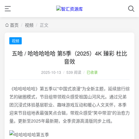
首页
/
视频
/
正文
视频
五哈 / 哈哈哈哈哈 第5季（2025）4K 臻彩 杜比
音效
2025-10-13
/
539 阅读
/
已收录
《哈哈哈哈哈》第五季以"中国式浪漫"为全新主题，延续旅行综
艺的破圈模式，节目组带领观众感受祖国山河风光。通过兄弟
团沉浸式体验基层职业、趣味游戏互动和暖心人文关怀，本季
迎来节目组地表最强笑点合辑，带观众感受"笑中带泪"的治愈力
量。更新至2025年最新期，全季资源高清版同步上线。