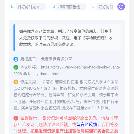
好好的时光 2026 4K下载
梅婷田雨重组家庭剧
好好的时代电视剧全集
如果你喜欢这篇文章，别忘了分享给你的朋友，让更多
人免费获取不同的影视、教程、电子书等稀缺资源！收
藏本站，随时获取最新免费资源。
版权属于：
免费网盘资源分享
本文链接：
https://zhzyk.vip/video/hao-hao-de-shi-guang-
2026-4k-family-drama.html
作品采用：
《
署名-非商业性使用-相同方式共享 4.0 国际
(CC BY-NC-SA 4.0)
》许可协议授权。本站提供的网盘资源版
权均归原作者所有，仅供学习、研究和参考之用，请勿用于商
业用途。任何商业使用引发的版权纠纷，责任由使用者自行承
担。所有资源均来自互联网,请您在下载后24小时内删除。
温馨提示：
部分资源可能因客观原因失效，请及时转
存！若发现问题请评论区反馈，或
留言区反馈
，我们将及
时处理。
如果发现资源里有让加微信号买课程买会员之类