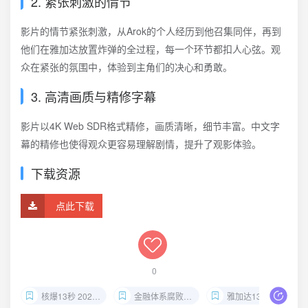
2. 紧张刺激的情节
影片的情节紧张刺激，从Arok的个人经历到他召集同伴，再到
他们在雅加达放置炸弹的全过程，每一个环节都扣人心弦。观
众在紧张的氛围中，体验到主角们的决心和勇敢。
3. 高清画质与精修字幕
影片以4K Web SDR格式精修，画质清晰，细节丰富。中文字
幕的精修也使得观众更容易理解剧情，提升了观影体验。
下载资源
点此下载
0
核爆13秒 2023 4K Web SDR 精修简繁中字
金融体系腐败反银行激进组织
雅加达13颗炸弹计划