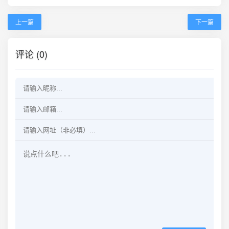
上一篇
下一篇
评论 (0)