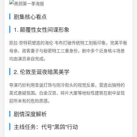
剧集核心看点
1. 颠覆性女性间谍形象
凯拉·奈特莉塑造的海伦·韦布打破传统特工刻板印象，完美平衡
母亲、政客妻子与秘密特工三重身份，剧中多个近身格斗场景
均由演员亲自完成。
2. 伦敦圣诞夜暗黑美学
导演巧妙利用圣诞灯饰与阴冷街头的视觉反差，营造出独特的
英式悬疑氛围。白金汉宫、碎片大厦等地标性建筑在剧中呈现
前所未有的危险质感。
剧情深度解析
主线任务：代号"黑鸽"行动