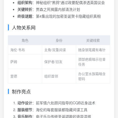
组织架构
：神秘组织"黑鸽"通过政要配偶渗透英国议会
关键转折
：贾森之死揭露内部清洗计划
终极谜题
：第4集出现的加密圣诞贺卡隐藏组织真相
人物关系网
角色
身份
关键线索
海伦·韦布
主角/双重间谍
随身钢笔藏有毒针
颈部疤痕暗示往昔
萨姆
保护者/旧友
任务
办公室水族箱暗含
里德
组织首领
密码
制作亮点
动作设计
：前军情六处顾问指导的CQB近身战术
服装细节
：海伦的每套服装都隐藏间谍工具
音乐制作
：电子乐与传统圣诞颂歌的诡异混搭