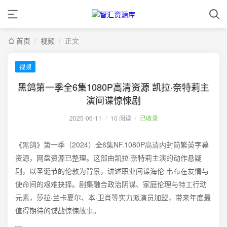
首页
/
视频
/
正文
视频
黑鸽第一季全6集1080P高清资源 凯拉·奈特莉主
演间谍惊悚剧
2025-06-11
/
10 阅读
/
已收录
《黑鸽》第一季（2024）全6集NF.1080P高清内封简繁英字幕
资源，网盘资源已整理。这部由凯拉·奈特莉主演的动作悬疑
剧，以圣诞节的伦敦为背景，讲述职业间谍海伦·韦布在友情与
使命间的艰难抉择。剧集融合政治阴谋、家庭伦理与特工行动
元素，莎拉·兰卡夏尔、本·卫肖等实力派演员加盟，带来年度最
值得期待的谍战惊悚故事。