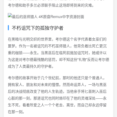
考尔德和助手多兰必须联手阻止这场即将到来的灾难。
不朽诅咒下的孤独守护者
在黑暗与光明交织的世界里，考尔德这个名字代表着女巫们的
噩梦。作为一名被诅咒的不朽巫师猎人，他背负着比死亡更沉
重的枷锁——永生。当黒巫后在临死前施加诅咒时，她或许以
为这是对考尔德最残酷的惩罚，却不知这份"礼物"反而让考尔德
成为了人类最持久的守护者。
考尔德的故事开始于几个世纪前，那时的他还只是个普通人，
拥有家人、朋友和对未来的憧憬。然而命运弄人，一场与黒巫
后的决战彻底改变了他的人生轨迹。当他亲手将匕首刺入巫后
心脏的那一刻，那道诅咒也同时烙印在了他的灵魂深处——永
生不死，看着所爱之人一个个老去、离世，而自己却永远停留
在那一刻。