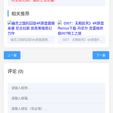
相关推荐
幽灵之国的囚徒4K原盘震撼来袭 尼古拉斯·凯奇黑暗奇幻力作
《007：无暇赴死》4K原盘Remux下载-丹尼尔·克雷格终极007特工之旅
上一篇
下一篇
评论 (0)