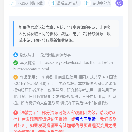
4k原盘电影下载
最后巫师猎人
范迪塞尔奇幻电影
如果你喜欢这篇文章，别忘了分享给你的朋友，让更多
人免费获取不同的影视、教程、电子书等稀缺资源！收
藏本站，随时获取最新免费资源。
版权属于：
免费网盘资源分享
本文链接：
https://zhzyk.vip/video/https-the-last-witch-
hunter-4k-remux.html
作品采用：
《
署名-非商业性使用-相同方式共享 4.0 国际
(CC BY-NC-SA 4.0)
》许可协议授权。本站提供的网盘资源版
权均归原作者所有，仅供学习、研究和参考之用，请勿用于商
业用途。任何商业使用引发的版权纠纷，责任由使用者自行承
担。所有资源均来自互联网,请您在下载后24小时内删除。
温馨提示：
部分资源可能因客观原因失效，请及时转
存！若发现问题请评论区反馈，或
留言区反馈
，我们将及
时处理。
如果发现资源里有让加微信号买课程买会员之类
的全部无视，谨防上当受骗！