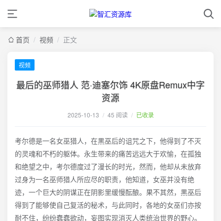
首页
/
视频
/
正文
视频
最后的巫师猎人 范·迪塞尔饰 4K原盘Remux中字
资源
2025-10-13
/
45 阅读
/
已收录
考尔德是一名女巫猎人，在黒巫后的诅咒之下，他得到了不灭
的灵魂和不朽的躯体。永生带来的痛苦远远大于欢愉，在孤独
和绝望之中，考尔德度过了漫长的时光，然而，他却从未放弃
过身为一名巫师猎人所应尽的职责，他知道，女巫并没有绝
迹，一个巨大的阴谋正在阴影里缓慢酝酿。果不其然，黒巫后
得到了能够使自己复活的秘术，与此同时，各地的女巫们亦按
耐不住，纷纷蠢蠢欲动，妄图实现消灭人类统治世界的野心。