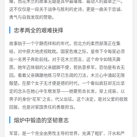
耀，而花木兰的故事无疑是其中最璀璨、最动人的篇章之一。
这不仅仅是一段关于战争与胜利的史诗，更是一曲关于忠诚、
勇气与自我发现的赞歌。
忠孝两全的艰难抉择
故事始于一个宁静而祥和的年代，但北方的柔然部落正在集
结，对中原大地虎视眈眈。国家危难之际，皇帝下令每家必须
出一名男子奔赴前线。对于花木兰而言，这个命令如晴天霹
雳。她年迈体弱的父亲腿脚不便，若执意参军，恐怕是有去无
回。看着父亲蹒跚地练习早已生疏的刀法，木兰心中涌起无限
酸楚。在那个女子无才便是德的时代，一个看似疯狂却无比坚
定的念头在她心中生根发芽——她要剪去长发，穿上戎装，以
男子的身份“花军”之名，代父出征。这个决定，是对父爱的极致
回报，也是对家国责任的勇敢担当。
熔炉中锻造的坚韧意志
军营，是一个完全由男性主导的世界，充满了粗犷、汗水和严