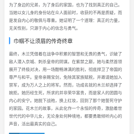
为了身边的兄弟，为了身后的家国，也为了找到真正的自己。
当她以女儿身的身份站在众人面前时，收获的不再是质疑，而
是发自内心的敬佩与尊重。她证明了一个道理：真正的力量，
无关性别，只源于内心的信念与勇气。
巾帼不让须眉的传奇终章
最终，木兰凭借着在战争中积累的智慧和无畏的勇气，识破了
敌人潜入京城、刺杀皇帝的阴谋。在紫禁之巅，她与柔然首领
展开了终极对决，用一场酣畅淋漓的胜利，彻底捍卫了帝国的
尊严与和平。皇帝亲赐宝剑，免除其家族赋税，并邀请她加入
禁军，成为万人之上的将军。然而，功成名就的木兰却选择了
婉拒。她历经生死，所求的并非荣华富贵，而是家人的团圆与
内心的安宁。她脱下战袍，换上红妆，回到了那个她誓死守护
的家园。花木兰的故事，从此化作一个永恒的传奇，激励着世
世代代的中华儿女，无论身处何种境地，都要勇敢倾听内心的
声音，活出最真实的自己。