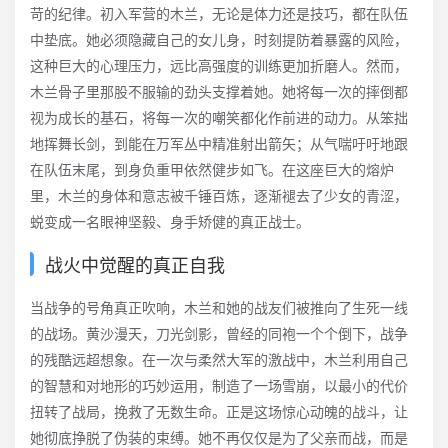
苛的纪律。初入军营的木兰，无论是体力还是技巧，都在队伍
中垫底。她必须隐藏自己的女儿身，时刻提防着暴露的风险，
这种巨大的心理压力，远比高强度的训练更加折磨人。然而，
木兰骨子里那股不服输的劲头支撑着她。她将每一次的摔倒都
视为成长的基石，将每一次的嘲笑都化作前进的动力。从笨拙
地挥舞长剑，到能在万军丛中精准射出箭矢；从气喘吁吁地跟
在队伍末尾，到身负重甲依然健步如飞。在这座巨大的熔炉
里，木兰的身体和意志被千锤百炼，逐渐褪去了少女的青涩，
蜕变成一名眼神坚毅、身手矫健的真正战士。
战火中觉醒的真正自我
当战争的号角真正吹响，木兰和她的战友们被推向了生死一线
的战场。黄沙漫天，刀光剑影，曾经的同袍一个个倒下，战争
的残酷远超想象。在一次与柔然大军的激战中，木兰利用自己
的智慧和对地形的巧妙运用，制造了一场雪崩，以最小的代价
扭转了战局，挽救了无数生命。正是这场惊心动魄的战斗，让
她彻底挣脱了伪装的束缚。她不再仅仅是为了父亲而战，而是