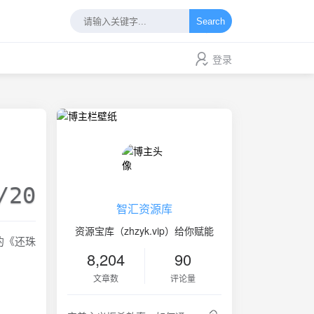
Search
登录
/20
智汇资源库
资源宝库（zhzyk.vip）给你赋能
的《还珠
8,204
90
文章数
评论量