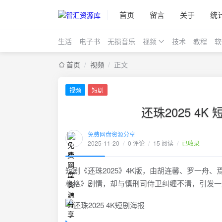
首页
留言
关于
统
生活
电子书
无损音乐
视频
技术
教程
软
首页
/
视频
/
正文
视频
短剧
还珠2025 4
免费网盘资源分享
2025-11-20
/
0 评论
/
15 阅读
/
已收录
短剧《还珠2025》4K版，由胡连馨、罗一舟
格格》剧情，却与慎刑司侍卫纠缠不清，引发一