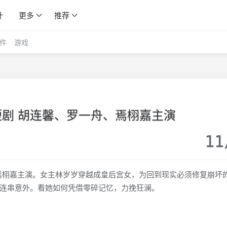
计
更多
推荐
件
游戏
K 短剧 胡连馨、罗一舟、焉栩嘉主演
11
、焉栩嘉主演。女主林岁岁穿越成皇后宫女，为回到现实必须修复崩坏
连串意外。看她如何凭借零碎记忆，力挽狂澜。