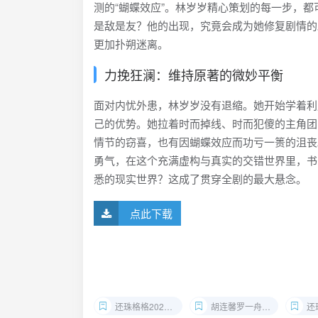
测的“蝴蝶效应”。林岁岁精心策划的每一步，
是敌是友？他的出现，究竟会成为她修复剧情的
更加扑朔迷离。
力挽狂澜：维持原著的微妙平衡
面对内忧外患，林岁岁没有退缩。她开始学着利
己的优势。她拉着时而掉线、时而犯傻的主角团
情节的窃喜，也有因蝴蝶效应而功亏一篑的沮丧
勇气，在这个充满虚构与真实的交错世界里，书
悉的现实世界？这成了贯穿全剧的最大悬念。
点此下载
还珠格格2025版
胡连馨罗一舟短剧
还