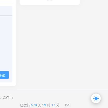
评论
，责任由
已运行
570
天
19
时
17
分
RSS