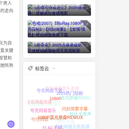
个男人
《此情可待成追忆》2020俄语经典：豆瓣高分爱情电影
4
事的走向
5557 阅读 - 09/20
5
色戒(2007)【BluRay.1080P 蓝光压制】【内封简繁】【爱情/情色】夸克网盘免费下载
5441 阅读 - 06/06
《朝雪录》2025古装悬疑剧：李兰迪敖瑞鹏揭秘惊天宫闱秘案
化为自
6
5000 阅读 - 10/07
修复关键
智慧和
到她所熟
标签云
夸克网盘音乐资源
夸克网盘下载
1080P高清资源
2025热门短剧
蓝光原盘REMUX
夸克网盘无损音乐
夸克网盘资源
1080P
无损音乐下载
1080P高清
内封简繁字幕
杜比全景声
夸克网盘音乐
夸克网盘HIFI资源
中文字幕
夸克网盘
1080P蓝光原盘REMUX
夸克网盘无损音源
4K HDR