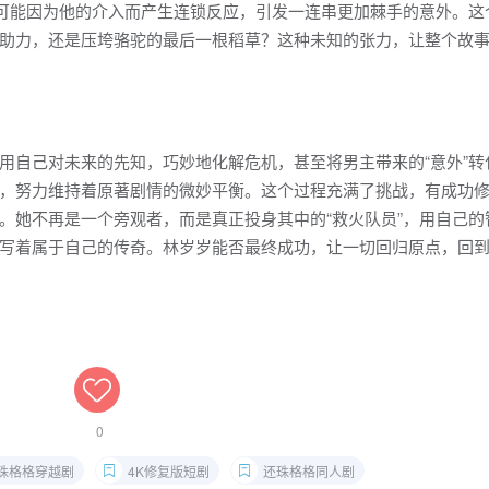
都可能因为他的介入而产生连锁反应，引发一连串更加棘手的意外。这
助力，还是压垮骆驼的最后一根稻草？这种未知的张力，让整个故
用自己对未来的先知，巧妙地化解危机，甚至将男主带来的“意外”转
，努力维持着原著剧情的微妙平衡。这个过程充满了挑战，有成功
。她不再是一个旁观者，而是真正投身其中的“救火队员”，用自己的
写着属于自己的传奇。林岁岁能否最终成功，让一切回归原点，回
0
珠格格穿越剧
4K修复版短剧
还珠格格同人剧