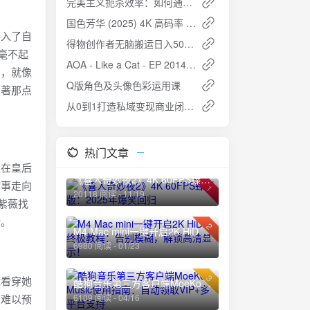
完美主义扼杀效率：如何通过时效主义提升工作成果
国色芳华 (2025) 4K 高码率 S01完结 32集全：女性逆袭与家国情怀的盛唐传奇
卷入了自
得物创作者无脑搬运日入500+：小白也能轻松上手
毫不起
AOA - Like a Cat - EP 2014 -ALAC
离，就像
Q版角色及头像色彩运用课
原著那点
从0到1打造私域变现商业闭环：构建终身流量资产的实战指南
热门文章
须在皇后
《喜人奇妙夜2》4K 60FPS臻彩版：2025年爆笑回归
故事走向
1
20118 阅读 - 11/19
紫薇找
验。
2
M4 Mac mini一键开启2K HiDPI终极教程：告别模糊，解锁高清显示！
6980 阅读 - 01/23
3
能看穿她
酷狗音乐第三方客户端MoeKoe Music使用指南：自动领取VIP+多平台支持
了难以预
6109 阅读 - 04/16