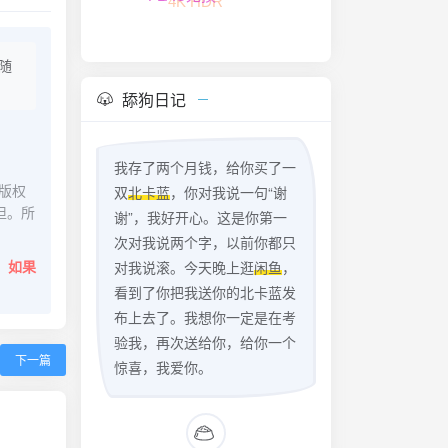
FLAC无损
随
舔狗日记
我存了两个月钱，给你买了一
版权
双
北卡蓝
，你对我说一句“谢
担。所
谢”，我好开心。这是你第一
次对我说两个字，以前你都只
。
如果
对我说滚。今天晚上逛
闲鱼
，
看到了你把我送你的北卡蓝发
布上去了。我想你一定是在考
验我，再次送给你，给你一个
下一篇
惊喜，我爱你。