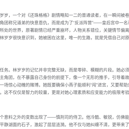
岁岁，一个对《还珠格格》剧情略知一二的普通读者，在一瞬间被
角团称兄道弟的快意恩仇，而是成为了“反派阵营”——皇后宫中一名
所处的世界，原著剧情已经严重崩坏，人物关系错位，关键情节偏
林岁岁很快意识到，她被困在这里，唯一的生路，就是凭借自己对
任务。林岁岁的记忆并非完整无缺，而是零碎、模糊的片段。她必
主角团，在不暴露自己身份的前提下，像一个无形的推手，引导着
一场惊心动魄的赌博。她既要确保小燕子能顺利“闯”进宫，又要帮助
。这不仅仅是智力的较量，更是对她心理素质和应变能力的极限考
个意料之外的变数出现了——慎刑司的侍卫。他冷酷、敏锐，仿佛
平静湖面的石子，激起了层层涟漪。他不仅与她纠缠不清，更带来