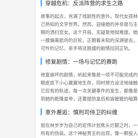
穿越危机：反派阵营的求生之路
故事的起点，充满了戏剧性的意外。现代女孩林
己熟知的文学世界。然而，迎接她的并非是与主
眼的洒扫宫女。这个开局，无疑是地狱难度。她
一艘偏离航向的巨轮，正朝着未知的深渊驶去。
可怜的记忆，亲手将这脱缰的剧情拉回正轨。
修复剧情：一场与记忆的赛跑
修复崩坏的剧情，听起来像是一项不可能完成的
眼皮底下小心翼翼地生存，同时想方设法地接触
它应有的轨迹。每一次关键事件的发生，都像是
到她的乾隆皇帝，还要提防皇后和容嬷嬷的暗算
意外邂逅：慎刑司侍卫的纠缠
就在林岁岁为自己的宏伟计划焦头烂额之时，一
所有的伪装。这个神秘男主的出现，像一颗投入