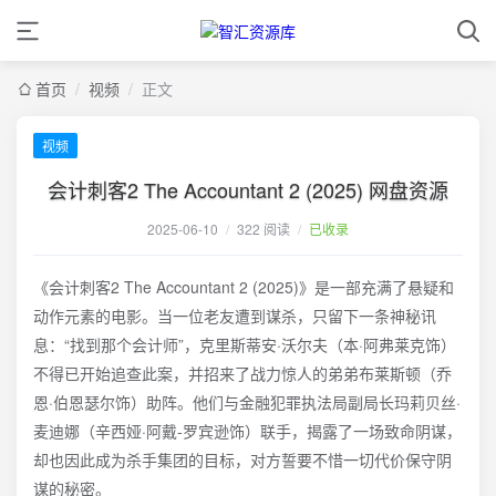
首页
/
视频
/
正文
视频
会计刺客2 The Accountant 2 (2025) 网盘资源
2025-06-10
/
322 阅读
/
已收录
《会计刺客2 The Accountant 2 (2025)》是一部充满了悬疑和
动作元素的电影。当一位老友遭到谋杀，只留下一条神秘讯
息：“找到那个会计师”，克里斯蒂安·沃尔夫（本·阿弗莱克饰）
不得已开始追查此案，并招来了战力惊人的弟弟布莱斯顿（乔
恩·伯恩瑟尔饰）助阵。他们与金融犯罪执法局副局长玛莉贝丝·
麦迪娜（辛西娅·阿戴-罗宾逊饰）联手，揭露了一场致命阴谋，
却也因此成为杀手集团的目标，对方誓要不惜一切代价保守阴
谋的秘密。