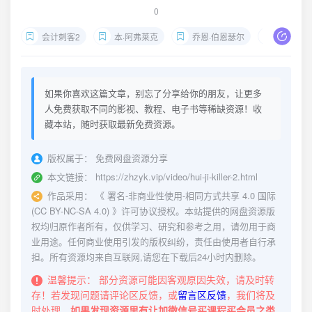
0
会计刺客2
本·阿弗莱克
乔恩·伯恩瑟尔
辛西娅·阿戴-
如果你喜欢这篇文章，别忘了分享给你的朋友，让更多
人免费获取不同的影视、教程、电子书等稀缺资源！收
藏本站，随时获取最新免费资源。
版权属于：
免费网盘资源分享
本文链接：
https://zhzyk.vip/video/hui-ji-killer-2.html
作品采用：
《
署名-非商业性使用-相同方式共享 4.0 国际
(CC BY-NC-SA 4.0)
》许可协议授权。本站提供的网盘资源版
权均归原作者所有，仅供学习、研究和参考之用，请勿用于商
业用途。任何商业使用引发的版权纠纷，责任由使用者自行承
担。所有资源均来自互联网,请您在下载后24小时内删除。
温馨提示：
部分资源可能因客观原因失效，请及时转
存！若发现问题请评论区反馈，或
留言区反馈
，我们将及
时处理。
如果发现资源里有让加微信号买课程买会员之类