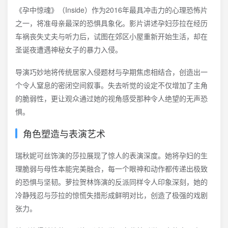
《孕中惊魂》（Inside）作为2016年最具冲击力的心理恐怖片
之一，将准母亲最深的恐惧具象化。影片讲述孕妇莎拉在经历
车祸丧失丈夫与听力后，试图在郊区小屋重新开始生活，却在
圣诞夜遭遇神秘女子的暴力入侵。
导演巧妙地将传统居家入侵题材与孕期焦虑相结合，创造出一
个令人窒息的密闭空间叙事。失去听觉的设定不仅增加了主角
的脆弱性，更让观众通过她的视角感受那种令人绝望的无声恐
惧。
角色塑造与表演艺术
瑞秋妮可丝饰演的莎拉展现了惊人的表演深度。她将孕妇的生
理脆弱与母性本能完美融合，每一个眼神和动作都传递出极致
的恐惧与坚韧。萝拉贺林饰演的反派同样令人印象深刻，她的
冷静残忍与莎拉的惊慌失措形成鲜明对比，创造了极强的戏剧
张力。