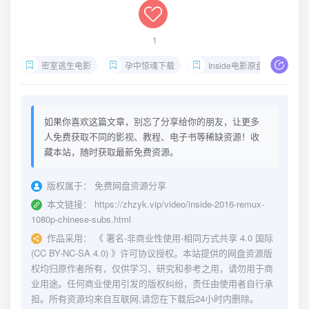
1
密室逃生电影
孕中惊魂下载
Inside电影原盘
西
如果你喜欢这篇文章，别忘了分享给你的朋友，让更多
人免费获取不同的影视、教程、电子书等稀缺资源！收
藏本站，随时获取最新免费资源。
版权属于：
免费网盘资源分享
本文链接：
https://zhzyk.vip/video/inside-2016-remux-
1080p-chinese-subs.html
作品采用：
《
署名-非商业性使用-相同方式共享 4.0 国际
(CC BY-NC-SA 4.0)
》许可协议授权。本站提供的网盘资源版
权均归原作者所有，仅供学习、研究和参考之用，请勿用于商
业用途。任何商业使用引发的版权纠纷，责任由使用者自行承
担。所有资源均来自互联网,请您在下载后24小时内删除。