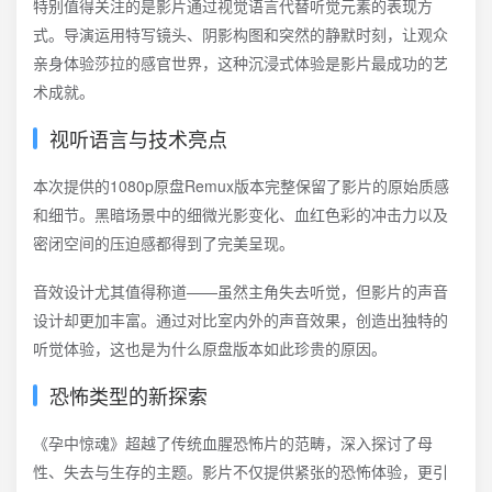
特别值得关注的是影片通过视觉语言代替听觉元素的表现方
式。导演运用特写镜头、阴影构图和突然的静默时刻，让观众
亲身体验莎拉的感官世界，这种沉浸式体验是影片最成功的艺
术成就。
视听语言与技术亮点
本次提供的1080p原盘Remux版本完整保留了影片的原始质感
和细节。黑暗场景中的细微光影变化、血红色彩的冲击力以及
密闭空间的压迫感都得到了完美呈现。
音效设计尤其值得称道——虽然主角失去听觉，但影片的声音
设计却更加丰富。通过对比室内外的声音效果，创造出独特的
听觉体验，这也是为什么原盘版本如此珍贵的原因。
恐怖类型的新探索
《孕中惊魂》超越了传统血腥恐怖片的范畴，深入探讨了母
性、失去与生存的主题。影片不仅提供紧张的恐怖体验，更引