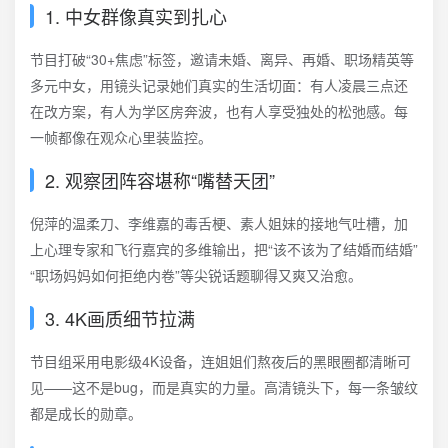
1. 中女群像真实到扎心
节目打破“30+焦虑”标签，邀请未婚、离异、再婚、职场精英等
多元中女，用镜头记录她们真实的生活切面：有人凌晨三点还
在改方案，有人为学区房奔波，也有人享受独处的松弛感。每
一帧都像在观众心里装监控。
2. 观察团阵容堪称“嘴替天团”
倪萍的温柔刀、李维嘉的毒舌梗、素人姐妹的接地气吐槽，加
上心理专家和飞行嘉宾的多维输出，把“该不该为了结婚而结婚”
“职场妈妈如何拒绝内卷”等尖锐话题聊得又爽又治愈。
3. 4K画质细节拉满
节目组采用电影级4K设备，连姐姐们熬夜后的黑眼圈都清晰可
见——这不是bug，而是真实的力量。高清镜头下，每一条皱纹
都是成长的勋章。