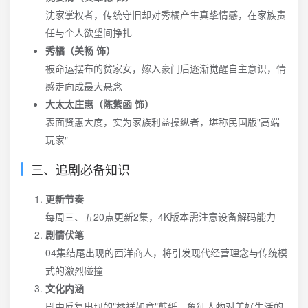
沈家掌权者，传统守旧却对秀橘产生真挚情感，在家族责
任与个人欲望间挣扎
秀橘（关畅 饰）
被命运摆布的贫家女，嫁入豪门后逐渐觉醒自主意识，情
感走向成最大悬念
大太太庄惠（陈紫函 饰）
表面贤惠大度，实为家族利益操纵者，堪称民国版"高端
玩家"
三、追剧必备知识
更新节奏
每周三、五20点更新2集，4K版本需注意设备解码能力
剧情伏笔
04集结尾出现的西洋商人，将引发现代经营理念与传统模
式的激烈碰撞
文化内涵
剧中反复出现的"橘祥如意"剪纸，象征人物对美好生活的