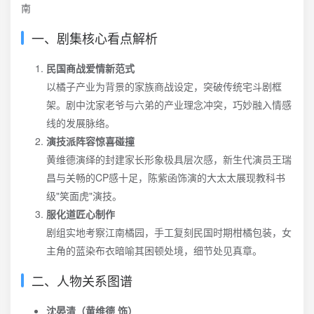
一、剧集核心看点解析
民国商战爱情新范式
以橘子产业为背景的家族商战设定，突破传统宅斗剧框
架。剧中沈家老爷与六弟的产业理念冲突，巧妙融入情感
线的发展脉络。
演技派阵容惊喜碰撞
黄维德演绎的封建家长形象极具层次感，新生代演员王瑞
昌与关畅的CP感十足，陈紫函饰演的大太太展现教科书
级"笑面虎"演技。
服化道匠心制作
剧组实地考察江南橘园，手工复刻民国时期柑橘包装，女
主角的蓝染布衣暗喻其困顿处境，细节处见真章。
二、人物关系图谱
沈晏清（黄维德 饰）