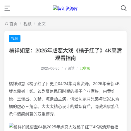
首页
/
视频
/
正文
视频
橘祥如意：2025年虐恋大戏《橘子红了》4K高清
观看指南
2025-06-30
/
7 阅读
/
已收录
橘祥如意《橘子红了》更至04/24集网盘资源，2025年全新4K
版本震撼上线。该剧聚焦民国时期的橘子产业家族，由黄维
德、王瑞昌、关畅、陈紫函主演，讲述沈家两兄弟与贫家女秀
橘的虐心三角恋。大太太精心设计的婚姻背后，隐藏着家族传
承与情感纠葛的双重博弈。