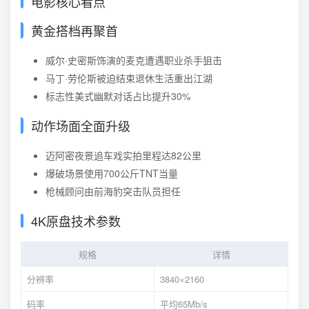
电影核心看点
黄金搭档再聚首
威尔·史密斯饰演的麦克遭遇职业杀手狙击
马丁·劳伦斯被迫结束退休生活重出江湖
标志性美式幽默对话占比提升30%
动作场面全面升级
迈阿密夜景追车戏实拍里程达82公里
爆破场景使用700公斤TNT当量
枪械顾问由前海豹突击队员担任
4K原盘技术参数
规格
详情
分辨率
3840×2160
码率
平均65Mb/s