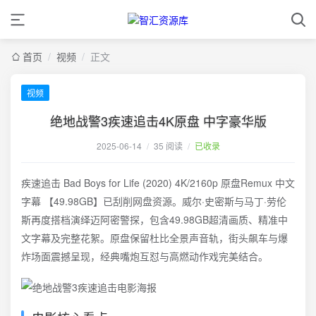
首页
/
视频
/
正文
视频
绝地战警3疾速追击4K原盘 中字豪华版
2025-06-14
/
35 阅读
/
已收录
疾速追击 Bad Boys for Life (2020) 4K/2160p 原盘Remux 中文
字幕 【49.98GB】已刮削网盘资源。威尔·史密斯与马丁·劳伦
斯再度搭档演绎迈阿密警探，包含49.98GB超清画质、精准中
文字幕及完整花絮。原盘保留杜比全景声音轨，街头飙车与爆
炸场面震撼呈现，经典嘴炮互怼与高燃动作戏完美结合。