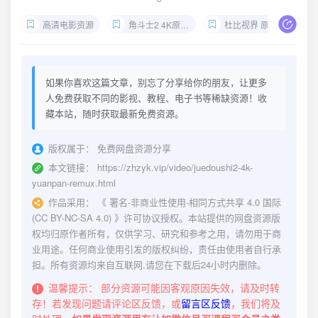
高清电影资源
角斗士2 4K原盘REMUX
杜比视界 原盘中字
如果你喜欢这篇文章，别忘了分享给你的朋友，让更多
人免费获取不同的影视、教程、电子书等稀缺资源！收
藏本站，随时获取最新免费资源。
版权属于：
免费网盘资源分享
本文链接：
https://zhzyk.vip/video/juedoushi2-4k-
yuanpan-remux.html
作品采用：
《
署名-非商业性使用-相同方式共享 4.0 国际
(CC BY-NC-SA 4.0)
》许可协议授权。本站提供的网盘资源版
权均归原作者所有，仅供学习、研究和参考之用，请勿用于商
业用途。任何商业使用引发的版权纠纷，责任由使用者自行承
担。所有资源均来自互联网,请您在下载后24小时内删除。
温馨提示：
部分资源可能因客观原因失效，请及时转
存！若发现问题请评论区反馈，或
留言区反馈
，我们将及