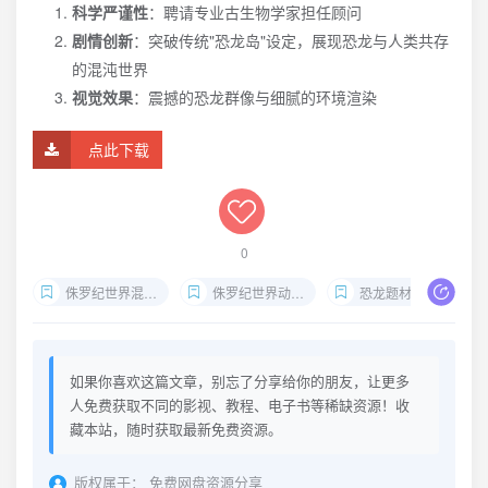
科学严谨性
：聘请专业古生物学家担任顾问
剧情创新
：突破传统"恐龙岛"设定，展现恐龙与人类共存
的混沌世界
视觉效果
：震撼的恐龙群像与细腻的环境渲染
点此下载
0
侏罗纪世界混沌理论第一季下载
侏罗纪世界动画2024
恐龙题材动画推荐
如果你喜欢这篇文章，别忘了分享给你的朋友，让更多
人免费获取不同的影视、教程、电子书等稀缺资源！收
藏本站，随时获取最新免费资源。
版权属于：
免费网盘资源分享