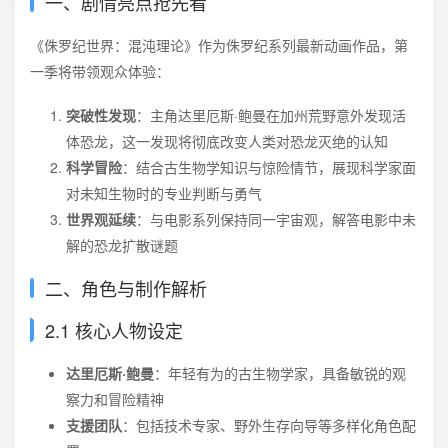
一、剧情亮点抢先看
《侏罗纪世界：混沌理论》作为侏罗纪系列最新动画作品，第
一季将带领观众体验：
突破性发现
：主角达里厄斯·鲍曼在加州荒野意外发现活
体恐龙，这一发现将彻底改变人类对恐龙灭绝的认知
科学冒险
：结合古生物学知识与惊险情节，展现科学家面
对未知生物时的专业判断与勇气
世界观延续
：与电影系列保持同一宇宙观，解答电影中未
解的恐龙扩散谜题
二、角色与制作解析
2.1 核心人物设定
达里厄斯·鲍曼
：年轻有为的古生物学家，具备敏锐的观
察力和冒险精神
支援团队
：包括技术专家、野外生存向导等多样化角色配