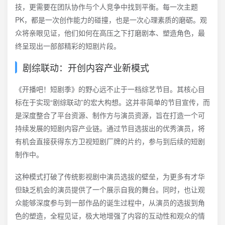
技，更需要在团队协作与个人竞争中找到平衡。每一次主题
PK，都是一次创作能力的碰撞，也是一次心理素质的磨砺。观
众将亲眼见证，他们如何在高压之下打磨剧本、塑造角色，最
终呈现出一部部精彩的短剧片段。
剧综联动：开创内容产业新模式
《开播吧！短剧季》的野心远不止于一档综艺节目。其核心目
标在于实现“剧综联动”的宏大构想。这并非简单的节目宣传，而
是深度整合了平台资源、制作方与演员资源，旨在打造一个可
持续发展的短剧内容产业链。通过节目选拔出的优秀演员，将
有机会直接获得东方卫视短剧厂牌的片约，参与到后续的短剧
制作中。
这种模式打破了传统影视剧中演员选拔的壁垒，为更多有才华
但缺乏机会的演员提供了一个展示自我的舞台。同时，也让观
众能够深度参与到一部作品的诞生过程中，从演员的选拔到角
色的塑造，全程见证，极大地增强了内容的互动性和观众的情