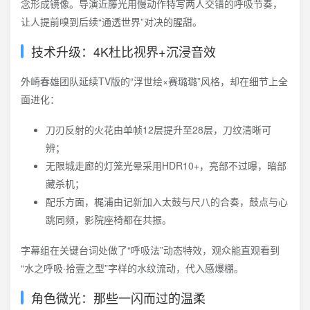
念形成镜像。导演近藤光用慢动作特写两人交错的呼吸节奏，
让人提前嗅到后续“通透世界”对决的腥甜。
技术升级：4K杜比视界+沉浸音效
外崎春雄团队延续TV版的“浮世绘×赛璐璐”风格，却在细节上全
面进化：
刀刃反射的火花由单帧12层提升至28层，刀纹清晰可
辨；
无限城走廊的灯笼光晕采用HDR10+，亮部不过曝，暗部
藏杀机；
配乐方面，梶浦由记新加入太鼓与尺八的合奏，鼓点与心
跳同频，影院座椅都在共振。
字幕组在关键台词处做了“呼吸法”动态特效，观众能直观看到
“水之呼吸·拾壹之型”字样的水纹流动，代入感爆棚。
角色微光：那些一闪而过的温柔