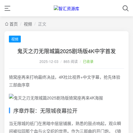
首页
/
视频
/
正文
视频
鬼灭之刃无限城篇2025剧场版4K中字首发
2025-12-03
/
865 阅读
/
已收录
猗窝座再来打响最终决战，4K杜比视界+中文字幕，抢先体验
三部曲序章
序章炸裂：无限城夜幕拉开
当无限城的纸门在黑暗中层层铺展，熟悉的鼓点响起，观众瞬
间被拉回那个血与火交织的世界。作为三部曲的开门炮，《猗