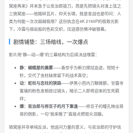
窝座再来》并未急于让炭治郎拔刀，而是先把镜头对准上弦之
三猗窝座——他踏碎瓦片、仰天长啸，既是宣战也是叩问：人
类为何能一次次超越极限？这份执念在4K 2160P的极致光影
下，冷霜与熔岩般的色彩交织，压迫感仿佛冲破银幕。
剧情铺垫：三场暗线，一次爆点
影片用“静—动—爆”的三幕结构为后续决战埋雷：
静：蝴蝶屋的晨雾
——香奈乎为断刃擦拭血迹，短短十
秒，交代了虫柱缺席留下的战术真空；
动：蛇柱与恋柱的狭路
——伊黑小芭内刀鞘微颤，甘露寺
蜜璃的粉色发梢掠过镜头，暗示二人即将迎来的生死羁
绊；
爆：炭治郎与祢豆子的月下重逢
——祢豆子的瞳孔映出哥
哥的倒影，一句“我来晚了”直接点燃观众泪腺。
猗窝座并非单纯反派，他追问力量的意义，与炭治郎的守护信