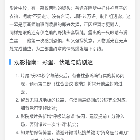
影片中段，有一幕仅两秒的镜头：善逸在睡梦中抓住祢豆子的
衣袖，呢喃“不要走”。没有台词，却胜过万语。制作组透露，这
一幕是原画师加班到凌晨的即兴发挥，正因短暂才更戳人。
同样抢眼的还有伊之助的野猪头套裂缝，露出的一只眼睛布满
血丝——他第一次感到恐惧，却又强撑笑意。人物弧光在无声
处完成铺垫，为三部曲终章的情感爆发埋下引线。
观影指南：彩蛋、伏笔与防剧透
片尾2分30秒字幕结束后，有岩柱悲鸣屿行冥的剪影闪
现，预示第二部《柱合会议·夜袭》将揭开他尘封的过
去；
留意无限城地板的纹路，与漫画最终回的分镜完全对应，
细节党可逐帧比对；
影院版片头新增“呼吸法总谱”快闪，建议提前五分钟入
场，否则错过一次“补课”机会；
如果想保留惊喜，请避开微博热搜关键词“猗窝座台词刀”