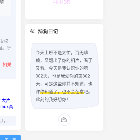
随
4K HDR
舔狗日记
版权
担。所
今天上班不是太忙，百无聊
赖，又翻出了你的相片，看了
。
如果
又看。今天是我认识你的第
302天，也是我爱你的第302
天，可是这些你并不知道，也
许
你知道了，也不会在意
吧。
此刻的我好想你！
皮尔斯·布鲁斯南动作大片《异类》1080p原盘Remux高清中文字幕版
下一篇