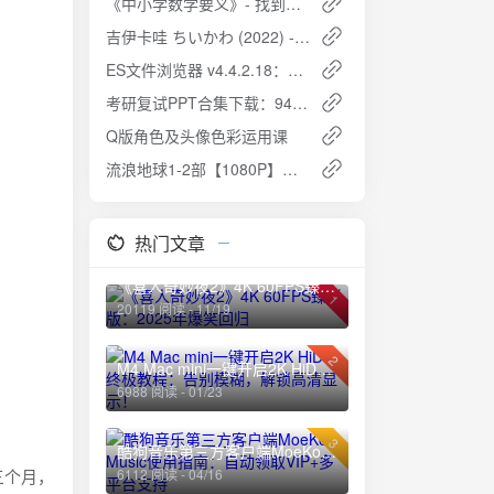
《中小学数学要义》- 找到数学本源，厘清脉络思想
吉伊卡哇 ちいかわ (2022) - 可爱小动物的日常物语
ES文件浏览器 v4.4.2.18：解锁会员高级版，手机文件管理利器
考研复试PPT合集下载：94套精美模板+预览图，助你轻松搞定复试！🎓
Q版角色及头像色彩运用课
流浪地球1-2部【1080P】【国语中英双字】
热门文章
《喜人奇妙夜2》4K 60FPS臻彩版：2025年爆笑回归
1
20119 阅读 - 11/19
2
M4 Mac mini一键开启2K HiDPI终极教程：告别模糊，解锁高清显示！
6988 阅读 - 01/23
3
酷狗音乐第三方客户端MoeKoe Music使用指南：自动领取VIP+多平台支持
三个月，
6112 阅读 - 04/16