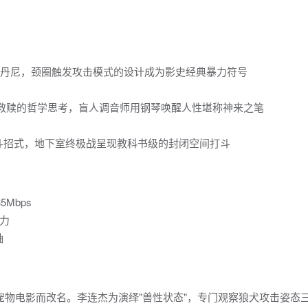
的丹尼，颈圈触发攻击模式的设计成为影史经典暴力符号
与救赎的哲学思考，盲人调音师用钢琴唤醒人性堪称神来之笔
斗招式，地下室终极战呈现教科书级的封闭空间打斗
Mbps
击力
轴
众联想宠物电影而改名。李连杰为演绎"兽性状态"，专门观察狼犬攻击姿态