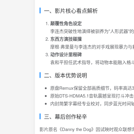
一、影片核心看点解析
颠覆性角色设定
李连杰突破性地演绎被驯养为"人形武器"
东西方演技碰撞
摩根·弗里曼与李连杰的对手戏展现暴力
动作设计里程碑
袁和平担任武术指导，将动物本能融入格
二、版本优势说明
原盘Remux保留全部画质细节，码率高达35
原始DTS-HDMA5.1音轨震撼呈现打斗冲
内封简繁字幕经专业校对，同步蓝光时间
三、幕后创作秘辛
影片原名《Danny the Dog》因试映时观