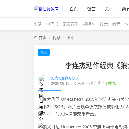
首页
留言
关于
统
生活
电子书
无损音乐
视频
技术
教程
软
首页
/
视频
/
正文
视频
李连杰动作经典《狼犬
免费网盘资源分享
2025-06-19
/
0 评论
/
48 阅读
/
已收录
《狼犬丹尼 Unleashed》2005年李连杰暴
大小21.26GB。本片展现李连杰饰演被驯化为
激烈打斗与人性觉醒双重看点。