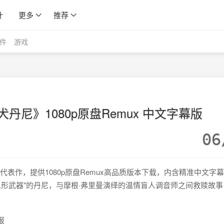
计
更多
推荐
件
游戏
丹尼》1080p原盘Remux 中文字幕版
06
力美学代表作，提供1080p原盘Remux高品质版本下载，内含精准中文字
"人形武器"的丹尼，与摩根·弗里曼演绎的温情盲人调音师之间救赎故