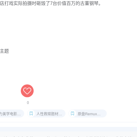
店打戏实际拍摄时砸毁了7台价值百万的古董钢琴。
赎主题
0
力美学电影推荐
人性救赎题材电影
原盘Remux资源