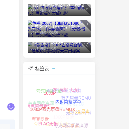
《此情可待成追忆》2020俄语经典：豆瓣高分爱情电影
4
5562 阅读 - 09/20
5
色戒(2007)【BluRay.1080P 蓝光压制】【内封简繁】【爱情/情色】夸克网盘免费下载
5474 阅读 - 06/06
《朝雪录》2025古装悬疑剧：李兰迪敖瑞鹏揭秘惊天宫闱秘案
6
5001 阅读 - 10/07
标签云
夸克网盘音乐资源
夸克网盘下载
2025热门短剧
1080P
蓝光原盘REMUX
1080P高清资源
夸克网盘资源
夸克网盘无损音乐
内封简繁字幕
夸克网盘音乐
无损音乐下载
1080P高清
杜比全景声
1080P蓝光原盘REMUX
夸克网盘
夸克网盘HIFI资源
中文字幕
FLAC无损
夸克网盘无损音源