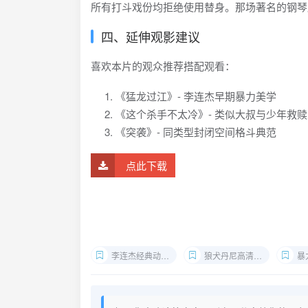
所有打斗戏份均拒绝使用替身。那场著名的钢琴
四、延伸观影建议
喜欢本片的观众推荐搭配观看：
《猛龙过江》- 李连杰早期暴力美学
《这个杀手不太冷》- 类似大叔与少年救
《突袭》- 同类型封闭空间格斗典范
点此下载
李连杰经典动作片
狼犬丹尼高清下载
暴