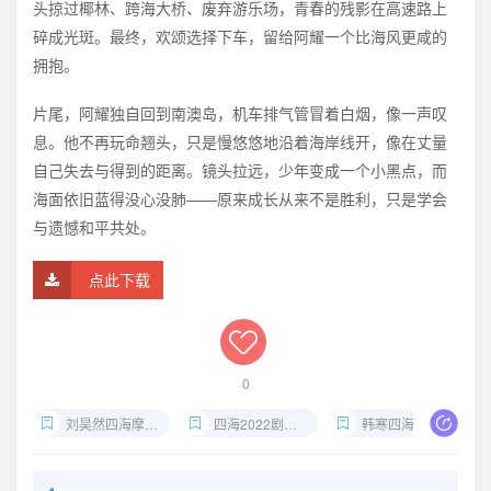
头掠过椰林、跨海大桥、废弃游乐场，青春的残影在高速路上
碎成光斑。最终，欢颂选择下车，留给阿耀一个比海风更咸的
拥抱。
片尾，阿耀独自回到南澳岛，机车排气管冒着白烟，像一声叹
息。他不再玩命翘头，只是慢悠悠地沿着海岸线开，像在丈量
自己失去与得到的距离。镜头拉远，少年变成一个小黑点，而
海面依旧蓝得没心没肺——原来成长从来不是胜利，只是学会
与遗憾和平共处。
点此下载
0
刘昊然四海摩托戏
四海2022剧情解析
韩寒四海父子线