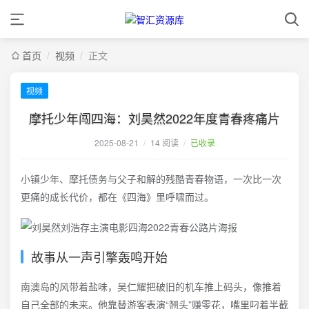
首页
/
视频
/
正文
视频
摩托少年闯四海：刘昊然2022年度青春疼痛片
2025-08-21
/
14 阅读
/
已收录
小镇少年、摩托债务与父子和解的残酷青春物语，一次比一次
更痛的成长代价，都在《四海》里呼啸而过。
故事从一声引擎轰鸣开始
南澳岛的风带着盐味，吴仁耀把破旧的机车推上码头，像推着
自己全部的未来。他靠替游客表演“翘头”赚零花，嘴里叼着半截