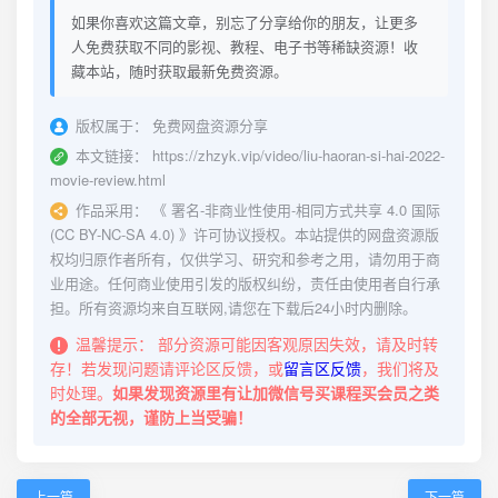
如果你喜欢这篇文章，别忘了分享给你的朋友，让更多
人免费获取不同的影视、教程、电子书等稀缺资源！收
藏本站，随时获取最新免费资源。
版权属于：
免费网盘资源分享
本文链接：
https://zhzyk.vip/video/liu-haoran-si-hai-2022-
movie-review.html
作品采用：
《
署名-非商业性使用-相同方式共享 4.0 国际
(CC BY-NC-SA 4.0)
》许可协议授权。本站提供的网盘资源版
权均归原作者所有，仅供学习、研究和参考之用，请勿用于商
业用途。任何商业使用引发的版权纠纷，责任由使用者自行承
担。所有资源均来自互联网,请您在下载后24小时内删除。
温馨提示：
部分资源可能因客观原因失效，请及时转
存！若发现问题请评论区反馈，或
留言区反馈
，我们将及
时处理。
如果发现资源里有让加微信号买课程买会员之类
的全部无视，谨防上当受骗！
上一篇
下一篇