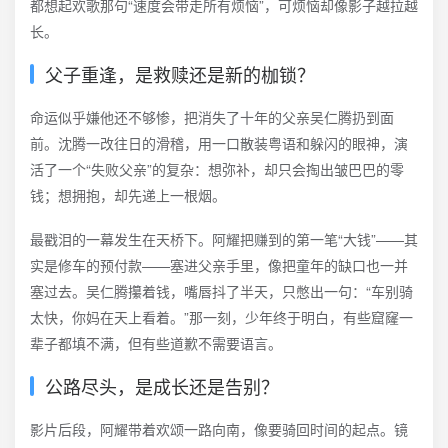
都想起欢歌那句“速度会带走所有烦恼”，可烦恼却像影子越拉越
长。
父子重逢，是救赎还是新的枷锁？
命运似乎嫌他还不够惨，把消失了十年的父亲吴仁腾扔到面
前。沈腾一改往日的滑稽，用一口散装粤语和躲闪的眼神，演
活了一个“失败父亲”的复杂：想弥补，却只会掏出皱巴巴的零
钱；想拥抱，却先递上一根烟。
最戳泪的一幕发生在天桥下。阿耀把赚到的第一笔“大钱”——其
实是修车的预付款——塞进父亲手里，像把童年的缺口也一并
塞过去。吴仁腾攥着钱，嘴唇抖了半天，只憋出一句：“车别骑
太快，你妈在天上看着。”那一刻，少年终于明白，有些窟窿一
辈子都填不满，但有些道歉不需要语言。
公路尽头，是成长还是告别？
影片后段，阿耀带着欢颂一路向南，像要骑回时间的起点。镜