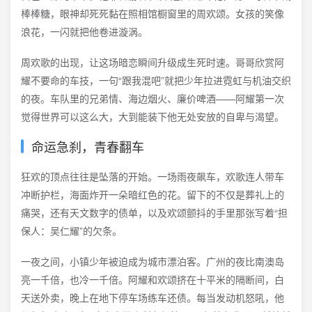
棒棒糖，眼神却死死黏在照相馆橱窗里的周欢颂。女孩的笑像
浪花，一闪就把他卷进漩涡。
周欢歌的出现，让这场暗恋瞬间升级成生死时速。哥哥欣赏阿
耀不要命的车技，一句“跟我混吧”就把少年拉进霓虹与机油交织
的夜。车队里的兄弟情、海边烟火、廉价啤酒——阿耀第一次
觉得世界可以这么大，大到能装下他无处安放的自卑与渴望。
命运急刹，青春翻车
狂欢的顶点往往是坠落的开始。一场雨夜飙车，欢歌连人带车
冲断护栏，海面炸开一朵暗红色的花。留下的不仅是葬礼上的
痛哭，还有天文数字的债单，以及欢颂颤抖的手里那张写着“担
保人：吴仁耀”的欠条。
一夜之间，小镇少年被迫成为城市漂泊客。广州的夜比南澳岛
亮一千倍，也冷一千倍。阿耀和欢颂挤在十平米的隔断间，白
天送外卖，晚上在地下停车场练车还债。每当发动机怒吼，他