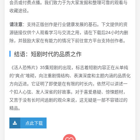
会员或付费点播。我们致力于为大家发掘和整理可靠的观看与
收藏途径。
请注意
：支持正版创作是行业健康发展的基石。下文提供的资
源链接仅供个人观看学习与交流之用，请在下载后24小时内删
除，并鼓励大家在有能力的情况下前往官方平台支持创作者。
结语：短剧时代的品质之作
《活人恐怖片》35集短剧的出现，标志着短剧内容正在从单纯
的“爽点”堆砌，向注重剧情结构、表演深度和主题内涵的品质化
方向迈进。它证明了即使是在有限的时长内，依然可以讲述一
个扣人心弦、发人深省的好故事。对于喜爱悬疑、惊悚题材，
又苦于没有长时间追剧的观众来说，这无疑是一部不容错过的
精品。
点此下载