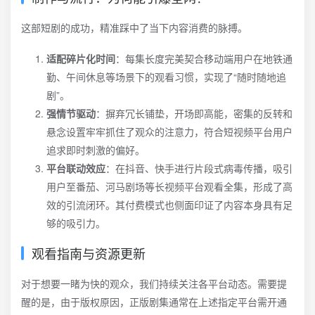
这部短剧的成功，精准踩中了当下内容消费的脉搏。
适配碎片化时间
：每集长度完美契合移动端用户在地铁通
勤、午间休息等场景下的观看习惯，实现了“随时随地追
剧”。
强情节驱动
：摒弃冗长铺垫，开场即高能，密集的反转和
悬念设置牢牢抓住了观众的注意力，符合短视频平台用户
追求即时刺激的偏好。
平台联动效应
：在抖音、快手进行片段式病毒传播，吸引
用户至番茄、河马剧场等长视频平台观看全集，形成了高
效的引流闭环。其付费模式也侧面印证了内容本身具有足
够的吸引力。
观看指南与资源更新
对于想要一睹为快的观众，我们持续关注各平台动态。需要提
醒的是，由于版权原因，正版剧集通常在上述指定平台需开通