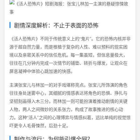
剧情深度解析：不止于表面的恐怖
《活人恐怖片》不同于传统意义上的“鬼片”。它的恐怖内核并非
源于超自然力量，而是根植于复杂的人性、难以预料的现实困
境以及亲密关系中的信任危机。每一集虽短，但信息量极大，
往往在几分钟内完成一次情节的铺垫、转折与爆发，让观众在
屏息凝神中体验心跳加速的快感。
主演张宝儿与林加一的对手戏堪称亮点。张宝儿所饰演的角色
往往身处迷雾中心，其细腻的情感表达将角色的恐惧、挣扎与
坚韧刻画得入木三分。而林加一则可能扮演着推动剧情的关键
人物，两人之间微妙的关系张力，构成了故事推进的核心动
力。这种“活人”之间的心理博弈与情感纠葛，远比单纯的视觉惊
吓更令人毛骨悚然，后劲十足。
制作与流行：为何能引爆全网？