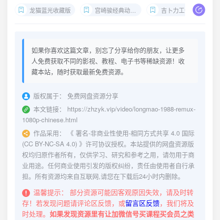
龙猫蓝光收藏版
宫崎骏经典动画下载
吉卜力工作室remux资源
如果你喜欢这篇文章，别忘了分享给你的朋友，让更多
人免费获取不同的影视、教程、电子书等稀缺资源！收
藏本站，随时获取最新免费资源。
版权属于：
免费网盘资源分享
本文链接：
https://zhzyk.vip/video/longmao-1988-remux-
1080p-chinese.html
作品采用：
《
署名-非商业性使用-相同方式共享 4.0 国际
(CC BY-NC-SA 4.0)
》许可协议授权。本站提供的网盘资源版
权均归原作者所有，仅供学习、研究和参考之用，请勿用于商
业用途。任何商业使用引发的版权纠纷，责任由使用者自行承
担。所有资源均来自互联网,请您在下载后24小时内删除。
温馨提示：
部分资源可能因客观原因失效，请及时转
存！若发现问题请评论区反馈，或
留言区反馈
，我们将及
时处理。
如果发现资源里有让加微信号买课程买会员之类