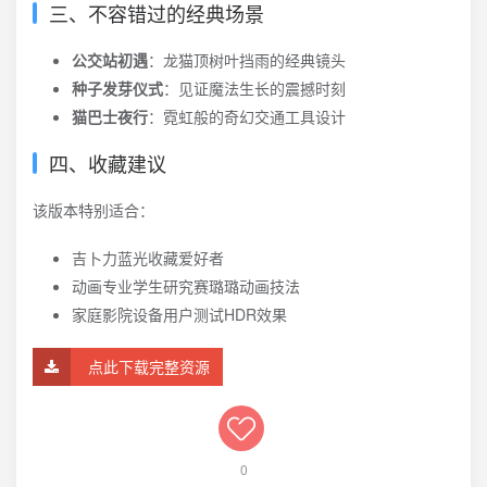
三、不容错过的经典场景
公交站初遇
：龙猫顶树叶挡雨的经典镜头
种子发芽仪式
：见证魔法生长的震撼时刻
猫巴士夜行
：霓虹般的奇幻交通工具设计
四、收藏建议
该版本特别适合：
吉卜力蓝光收藏爱好者
动画专业学生研究赛璐璐动画技法
家庭影院设备用户测试HDR效果
点此下载完整资源
0