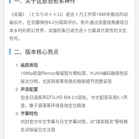
一、关于这部治愈系神作
《龙猫》（となりのトトロ）是吉卜力工作室1988年推出的动
画长片，在豆瓣保持9.2分超高评价。影片通过孩童视角展现日
本乡村的奇幻世界，龙猫形象已成为吉卜力最具代表性的文化
符号。
二、版本核心亮点
画质表现
1080p原盘Remux保留胶片颗粒感，H.264编码确保色彩
层次分明，尤其雨夜等场景的暗部细节完整呈现
声音配置
包含日语原声DTS-HD MA 2.0音轨，中文配音采用5.1声
道，橡子滚落等环境音效定位精准
字幕特色
内封官方中文字幕与日文字幕对照，对"煤炭精灵"等特殊
名词保留日文注音