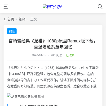
首页
/
视频
/
正文
视频
宫崎骏经典《龙猫》1080p原盘Remux版下载，
重温治愈系童年回忆
2026-01-14
/
783 阅读
/
已收录
《龙猫》となりのトトロ (1988) 1080p原盘Remux中文字幕版
【24.59GB】已刮削整理，包含完整花絮与多轨音效。这部由
宫崎骏执导的吉卜力工作室代表作，讲述了姐妹俩与森林守护
者龙猫的奇幻相遇。网盘资源提供原盘画质，适合收藏者下载