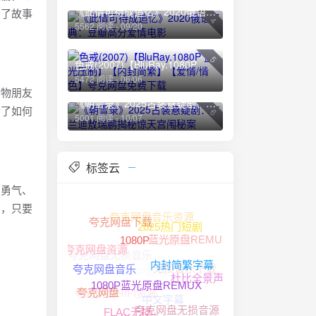
《此情可待成追忆》2020俄语经典：豆瓣高分爱情电影
合了故事
4
5562 阅读 - 09/20
5
色戒(2007)【BluRay.1080P 蓝光压制】【内封简繁】【爱情/情色】夸克网盘免费下载
5472 阅读 - 06/06
动物朋友
《朝雪录》2025古装悬疑剧：李兰迪敖瑞鹏揭秘惊天宫闱秘案
会了如何
6
5001 阅读 - 10/07
标签云
了勇气、
们，只要
夸克网盘音乐资源
夸克网盘下载
1080P高清资源
2025热门短剧
蓝光原盘REMUX
夸克网盘无损音乐
夸克网盘资源
1080P
无损音乐下载
1080P高清
内封简繁字幕
杜比全景声
夸克网盘音乐
夸克网盘HIFI资源
中文字幕
夸克网盘
1080P蓝光原盘REMUX
夸克网盘无损音源
4K HDR