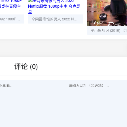
鹿鼎记2神龙教1992 1080P高清：周星驰邱淑贞林青霞主演经典喜剧
全网最痛恨的男人 2022 Netflix原盘 1080p中字 夸克网盘
评论 (0)