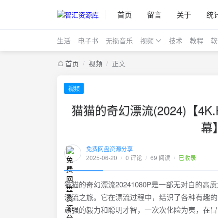
首页
留言
关于
统
生活
电子书
无损音乐
视频
技术
教程
软
首页
/
视频
/
正文
视频
猫猫的奇幻漂流(2024)【
幕
免费网盘资源分享
2025-06-20
/
0 评论
/
69 阅读
/
已收录
猫猫的奇幻漂流20241080P是一部无对白
漂流之旅。它在漂流过程中，结识了各种有趣的
顽强的毅力和聪明才智，一次次化险为夷，在冒