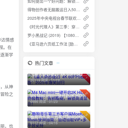
如何提出一个好问题：解锁生活与工作的关键
得物创作者无脑搬运日入500+：小白也能轻松上手
2025年中央电视台春节联欢晚会（1080p 60FPS）高清资源分享
《时光代理人》第三季：穿越时空的悬疑之旅，4K高码率，本季完结
罗小黑战记 (2019) 【1080P】国语中字：人妖共存的奇幻冒险
传达情感
《亚马逊六页纸工作法 [励志成功]》PDF+全格式夸克网盘高速下载+免费资源
程。在
，逐渐学
热门文章
《喜人奇妙夜2》4K 60FPS臻彩版：2025年爆笑回归
1
20119 阅读 - 11/19
海，从神
的冒险之
2
M4 Mac mini一键开启2K HiDPI终极教程：告别模糊，解锁高清显示！
6986 阅读 - 01/23
3
酷狗音乐第三方客户端MoeKoe Music使用指南：自动领取VIP+多平台支持
6112 阅读 - 04/16
美丽，也