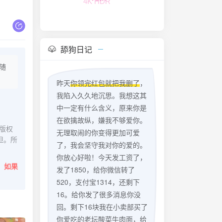
FLAC无损
舔狗日记
随
昨天
你领完红包就把我删了
，
我陷入久久地沉思。我想这其
中一定有什么含义，原来你是
在欲擒故纵，嫌我不够爱你。
版权
无理取闹的你变得更加可爱
担。所
了，我会坚守我对你的爱的。
你放心好啦！今天发工资了，
。
如果
发了1850，给你微信转了
520，支付宝1314，还剩下
16。给你发了很多消息你没
回。剩下16块我在小卖部买了
你爱吃的老坛酸菜牛肉面，给