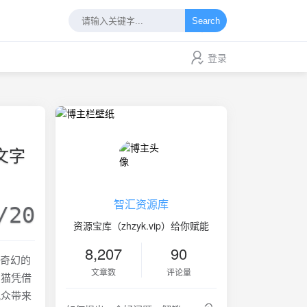
Search
登录
文字
智汇资源库
/20
资源宝库（zhzyk.vip）给你赋能
8,207
90
场奇幻的
文章数
评论量
只猫凭借
观众带来