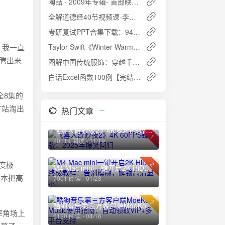
陶喆 - 2009年专辑- 首部映像作品：暗恋 Flac
全解道德经40节视频课-李清泉：深入领悟道家智慧
考研复试PPT合集下载：94套精美模板+预览图，助你轻松搞定复试！🎓
。我一直
Taylor Swift《Winter Warmers》ALAC无损歌单下载
得腾出来
图解中国传统服饰：穿越千年的华服之美 [PDF]
白话Excel函数100例【完结】：从入门到精通，轻松提升工作效率
全8集的
T站淘出
热门文章
《喜人奇妙夜2》4K 60FPS臻彩版：2025年爆笑回归
1
20119 阅读 - 11/19
原度极
2
M4 Mac mini一键开启2K HiDPI终极教程：告别模糊，解锁高清显示！
版本把高
7001 阅读 - 01/23
3
酷狗音乐第三方客户端MoeKoe Music使用指南：自动领取VIP+多平台支持
摔角场上
6120 阅读 - 04/16