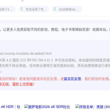
0
了4K下载
玛戈没钱了夸克网盘
2026新剧4K资源
，让更多人免费获取不同的影视、教程、电子书等稀缺资源！收藏本站，
-got-money-troubles-4k-webdl.html
0 国际 (CC BY-NC-SA 4.0)
》许可协议授权。本站提供的网盘资源
请勿用于商业用途。任何商业使用引发的版权纠纷，责任由使用者自行承
。
请及时转存！若发现问题请评论区反馈，或
留言区反馈
，我们将及时处理
部无视，谨防上当受骗！