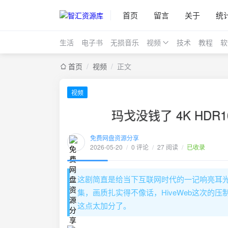
首页
留言
关于
统
生活
电子书
无损音乐
视频
技术
教程
软
首页
/
视频
/
正文
视频
玛戈没钱了 4K HD
免费网盘资源分享
2026-05-20
/
0 评论
/
27 阅读
/
已收录
这剧简直是给当下互联网时代的一记响亮耳光，
集，画质扎实得不像话，HiveWeb这次的
这点太加分了。