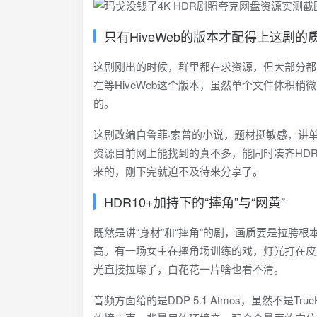
只有HiveWeb的版本才配得上这剧的
这剧刚出的时候，群里都在求资源，但大部分都
在等HiveWeb这个版本，虽然单个文件体积
的。
这剧改编自鲁菲·索普的小说，题材挺敏感，讲单亲
资源目前网上能找到的真不多，能同时凑齐HDR
来的，刚下完就迫不及待来分享了。
HDR10+加持下的“摔角”与“网黄”
既然是讲“身材”和“摔角”的剧，画质要是拉胯根本
高。有一场女主在摔角场训练的戏，灯光打在皮
光直接拉爆了，白花花一片啥也看不清。
音频方面给的是DDP 5.1 Atmos，虽然不