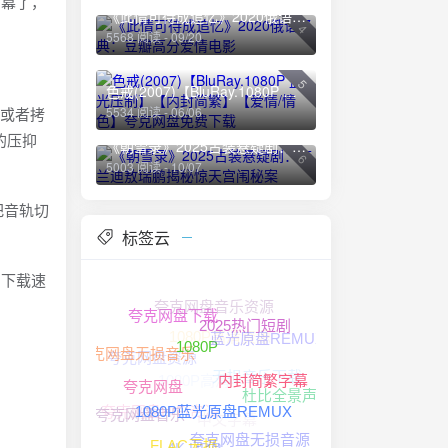
字幕了，
《此情可待成追忆》2020俄语经典：豆瓣高分爱情电影
4
5568 阅读 - 09/20
5
色戒(2007)【BluRay.1080P 蓝光压制】【内封简繁】【爱情/情色】夸克网盘免费下载
屏或者拷
5534 阅读 - 06/06
的压抑
《朝雪录》2025古装悬疑剧：李兰迪敖瑞鹏揭秘惊天宫闱秘案
6
5003 阅读 - 10/07
把音轨切
标签云
的下载速
夸克网盘音乐资源
夸克网盘下载
1080P高清资源
2025热门短剧
蓝光原盘REMUX
夸克网盘资源
夸克网盘无损音乐
1080P
无损音乐下载
1080P高清
内封简繁字幕
杜比全景声
夸克网盘
夸克网盘HIFI资源
中文字幕
夸克网盘音乐
1080P蓝光原盘REMUX
夸克网盘无损音源
4K HDR