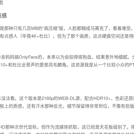
质感
是那种只有几百MB的“高压缩”版，人脸都糊成马赛克了，看着难受
稍微有点感人（毕竟4K+杜比），但为了那个画质，这点硬盘空间还是
妈妈搞OnlyFans的，本来以为会拍得很狗血，结果意外地细腻。
10+和杜比全景声的更是凤毛麟角。这资源我是从一个比较小众的P
没法看。这个版本是2160p的WEB-DL源，配合HDR10+，色彩还
肤上的质感，还有汗水那种反光，细节保留得非常到位，不像有些
是TrueHD那种次世代音轨，但作为流媒体抓取，这已经是天花板级别了。