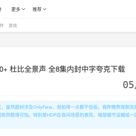
计
更多
推荐
件
游戏
R10+ 杜比全景声 全8集内封中字夸克下载
05
虽然题材涉及OnlyFans，但拍得一点都不低俗。我昨晚熬夜刷完
压制依然稳得可怕。特别是HDR在夜间场景的表现，暗部细节没糊成一