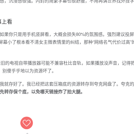
感，沉浸感很强。内封的简繁字幕也很舒服，不用再满世界找外挂
幕上看
如果你只是用手机竖屏看，大概会损失80%的氛围感。强烈建议投
屏幕小了根本看不清女主微表情里的纠结，那种“网络名气代价过高”
老旧的电视自带播放器可能不兼容杜比音轨，如果播放没声音，记得
e），别傻乎乎地以为资源坏了。
我就存好了。我已经把这套压箱底的资源转存到夸克网盘了。夸克
先转存保个底，以免哪天链接炸了拍大腿。