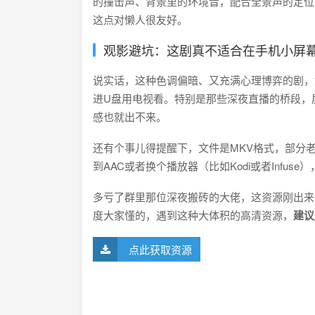
的撞击声、背景里的环境音，配合全景声的定位
这点对懒人很友好。
观影避坑：这剧真不适合在手机小屏
说实话，这种色调偏暗、又充满心理博弈的剧，
进U盘用电视看。特别是那些深夜直播的桥段，
感也就出不来。
还有个事儿得提醒下，文件是MKV格式，部分
到AAC或者换个播放器（比如Kodi或者Infus
多亏了群里那位深夜搬砖的大佬，这资源刚出来
度大家懂的，遇到这种大体积的高清资源，
建议
点此获取资源