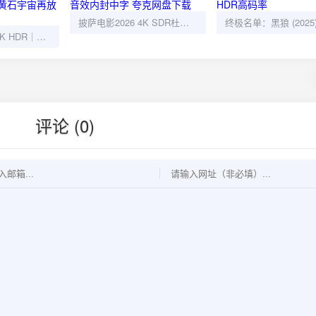
披萨电影2026 4K SDR杜比音效内封中字 夸克网盘下载
法警小队 2026 4K HDR｜杜比5.1内封简繁，黄石宇宙再放大招
评论 (0)