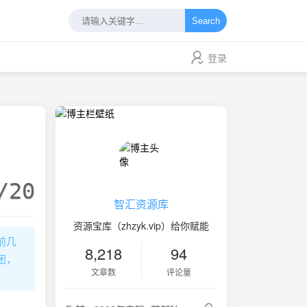
Search
登录
/20
智汇资源库
资源宝库（zhzyk.vip）给你赋能
前几
8,218
94
团，
文章数
评论量