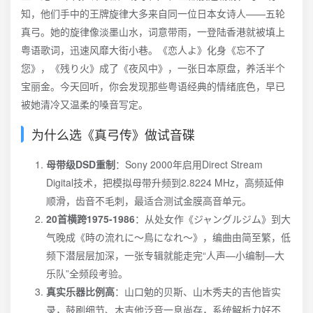
知，他们手中的王牌旋律大多来自同一位日本女诗人——五轮
真弓。她的旋律像淡墨山水，词意带雨，一登陆香港就被填上
粤语歌词，迅速风靡大街小巷。《恋人よ》化身《忘不了
您》，《残り火》成了《夜风中》，一张日本原盘，养活半个
宝丽金。今天回听，你会发现那些粤语经典的情绪底色，早已
被她清冷又温柔的嗓音写定。
为什么选《真弓传》做试音碟
母带级DSD重制
：Sony 2000年启用Direct Stream
Digital技术，把模拟母带升频到2.8224 MHz，高频延伸
顺滑，齿音不毛刺，最适合测试金膜高音单元。
20首横跨1975-1986
：从处女作《ジャングルジム》到大
气晚成《時の流れに～鳥になれ～》，编曲由简至繁，低
频下潜层层加深，一张专辑就能走完“人声—小编制—大
乐队”全频段考验。
真实乐器比例高
：山口勉的贝斯、山木秀夫的吉他皆实
录，鼓刷细节、木吉他泛音一息尚存，系统解析力好不