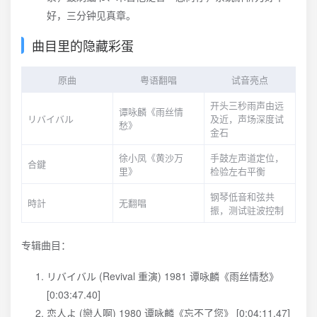
好，三分钟见真章。
曲目里的隐藏彩蛋
原曲
粤语翻唱
试音亮点
开头三秒雨声由远
谭咏麟《雨丝情
リバイバル
及近，声场深度试
愁》
金石
徐小凤《黄沙万
手鼓左声道定位，
合鍵
里》
检验左右平衡
钢琴低音和弦共
時計
无翻唱
振，测试驻波控制
专辑曲目：
リバイバル (Revival 重演) 1981 谭咏麟《雨丝情愁》
[0:03:47.40]
恋人よ (戀人啊) 1980 谭咏麟《忘不了您》 [0:04:11.47]