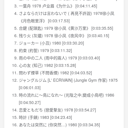
一葉舟 1978 卢业眉《为什么》 [0:04:11.45]
さよならだけは言わないで ( 再見不許說) 1978徐小凤
《月色眼里浮》 [0:03:17.53]
合鍵 (配瑣匙) 1979 徐小凤《黄沙万里》 [0:03:35.55]
残り火 (灰燼) 1978 徐小凤《夜风中》 [0:03:40.15]
ジョーカー (小丑) 1980 [0:03:30.20]
約束 (約誓) 1979 [0:03:11.32]
雨の中の二人 (雨中的兩人) 1979 [0:03:03.40]
心の友 (知己) 1982 [0:03:15.28]
問わず煙草 (不問香煙) 1982 [0:04:03.52]
ジャングルジム [L' ECRIVAIN] (Jungle Gym 作家) 1975
[0:06:01.03]
時の流れに～鳥になれ～ (光陰之中,變成小鳥吧) 1986
[0:04:50.27]
恋愛ともだち (戀愛摯友) 1978 [0:03:54.27]
時計 (手錶) 1983 [0:04:23.43]
あなたは突然に (你突然…) 1980 [0:03:34.35]