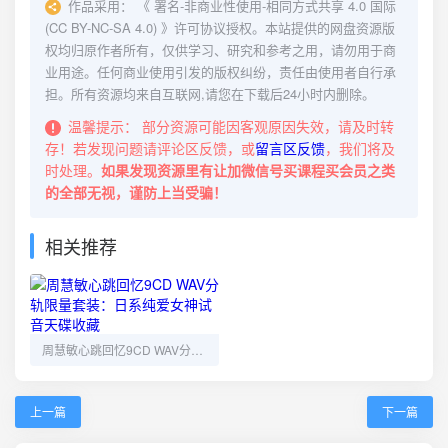
作品采用：
《
署名-非商业性使用-相同方式共享 4.0 国际
(CC BY-NC-SA 4.0)
》许可协议授权。本站提供的网盘资源版
权均归原作者所有，仅供学习、研究和参考之用，请勿用于商
业用途。任何商业使用引发的版权纠纷，责任由使用者自行承
担。所有资源均来自互联网,请您在下载后24小时内删除。
温馨提示：
部分资源可能因客观原因失效，请及时转
存！若发现问题请评论区反馈，或
留言区反馈
，我们将及
时处理。
如果发现资源里有让加微信号买课程买会员之类
的全部无视，谨防上当受骗！
相关推荐
周慧敏心跳回忆9CD WAV分轨限量套装：日系纯爱女神试音天碟收藏
上一篇
下一篇