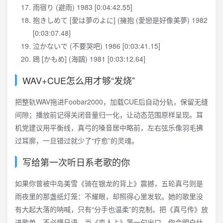
雨宿り (避雨) 1983 [0:04:42.55]
抱きしめて [愛は夢のよに] (擁抱 (愛戀是好像美夢) 1982
[0:03:07.48]
泣かないで (不要哭吧) 1986 [0:03:41.15]
鴎 [かもめ] (海鷗) 1981 [0:03:12.64]
WAV+CUE怎么用才够“发烧”
把整轨WAV拖进Foobar2000，加载CUE后自动分轨，保留无缝
间隙；播放前记得关闭音量归一化，让动态范围原样呈现。耳
机党建议用平衡线，真弓的嗓音居中略前，左右弦乐像羽毛拂
过耳廓，一旦错过就少了“疗愈”的灵魂。
写给第一次听日系老歌的你
如果你曾被中岛美雪《骑在银龙的背上》震撼，五轮真弓则是
雨夜里的那盏纸灯笼：不耀眼，却照得心里发软。她的歌里没
有大起大落的呐喊，只有“分手也温柔”的克制。把《真弓传》放
进歌单，不必懂日语，当《恋人よ》第一句出口，你会明白什