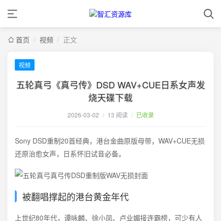
首页
/
视频
/
正文
视频
五轮真弓《真弓传》DSD WAV+CUE日系女声发
烧天碟下载
2026-03-02
/
13 阅读
/
已收录
Sony DSD重制20首经典，港台金曲原版母带，WAV+CUE无损
还原治愈女声，日系怀旧试音必备。
被翻唱撑起的港台黄金年代
上世纪80年代，谭咏麟、徐小凤、卢业媚接连霸榜，可少有人