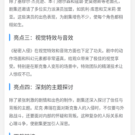
除了塞缪尔·杰克逊、本·门德尔森和寇碧·史莫德斯等老面孔，
剧集还邀请了多位实力派演员加盟，如凯利·库恩和艾米莉·里
亚。这些演员的出色表现，为剧集增色不少，使每个角色都栩
栩如生。
亮点三：视觉特效与音效
《秘密入侵》在视觉特效和音效方面也下足了功夫。剧中的动
作场面和科幻元素都非常逼真，给观众带来了极佳的视觉享
受。特别是在斯克鲁人变形的场景中，特效团队的精湛技术让
人惊叹不已。
亮点四：深刻的主题探讨
除了紧张刺激的剧情和出色的制作，剧集还深入探讨了信任与
背叛的主题。尼克·弗瑞在面对斯克鲁人的入侵时，不仅要与外
敌战斗，还要面对内部的怀疑和背叛。这种复杂的人际关系和
心理斗争，使剧集更加引人深思。