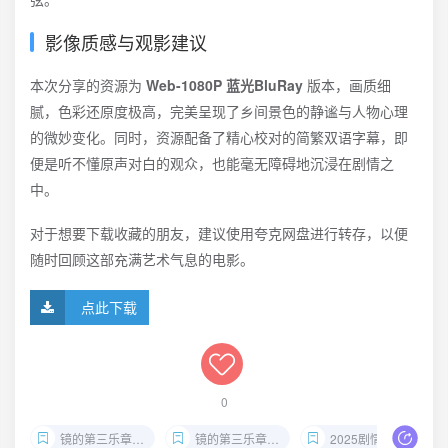
影像质感与观影建议
本次分享的资源为
Web-1080P 蓝光BluRay
版本，画质细
腻，色彩还原度极高，完美呈现了乡间景色的静谧与人物心理
的微妙变化。同时，资源配备了精心校对的简繁双语字幕，即
便是听不懂原声对白的观众，也能毫无障碍地沉浸在剧情之
中。
对于想要下载收藏的朋友，建议使用夸克网盘进行转存，以便
随时回顾这部充满艺术气息的电影。
点此下载
0
镜的第三乐章下载
镜的第三乐章夸克资源
2025剧情片推荐