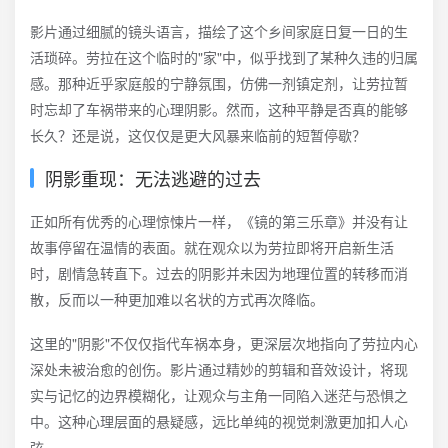
影片通过细腻的镜头语言，描绘了这个乡间家庭日复一日的生
活琐碎。劳拉在这个临时的"家"中，似乎找到了某种久违的归属
感。那种近乎家庭般的宁静氛围，仿佛一剂镇定剂，让劳拉暂
时忘却了车祸带来的心理阴影。然而，这种平静是否真的能够
长久？还是说，这仅仅是更大风暴来临前的短暂停歇？
阴影重现：无法逃避的过去
正如所有优秀的心理惊悚片一样，《镜的第三乐章》并没有让
故事停留在温情的表面。就在观众以为劳拉即将开启新生活
时，剧情急转直下。过去的阴影并未因为地理位置的转移而消
散，反而以一种更加难以名状的方式再次降临。
这里的"阴影"不仅仅指代车祸本身，更深层次地指向了劳拉内心
深处未被治愈的创伤。影片通过精妙的剪辑和音效设计，将现
实与记忆的边界模糊化，让观众与主角一同陷入迷茫与恐惧之
中。这种心理层面的悬疑感，远比单纯的视觉刺激更加扣人心
弦。