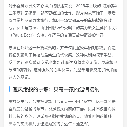
对于喜爱欧洲文艺心理片的影迷来说，2025年上映的《镜的第
三乐章》无疑是一部不容错过的佳作。影片的故事始于一场看
似寻常的乡间周末旅行，却因一场突如其来的车祸被彻底改
写。女主角劳拉，由德国影坛备受瞩目的实力派女星葆拉·贝尔
（Paula Beer）饰演，在严重的交通事故中奇迹般生还。
导演在处理这一开篇段落时，并未过度渲染车祸的惨烈，而是
将镜头聚焦于劳拉劫后余生的恍惚感。这种克制的叙事手法，
反而更让观众感同身受地体会到那种"身体毫发无伤，灵魂却已
破碎"的惊悸。这种强烈的心理反差，为整部电影奠定了压抑而
迷人的基调。
避风港般的宁静：贝蒂一家的温情接纳
事故发生后，劳拉被现场目击者贝蒂带回了家中。这一部分是
全片最为温暖的章节，也是暴风雨前的宁静。贝蒂不仅细心照
料劳拉的身体，更试图抚慰她受惊的心灵。随着时间的推移，
贝蒂的丈夫和儿子也逐渐接纳了这位不速之客。