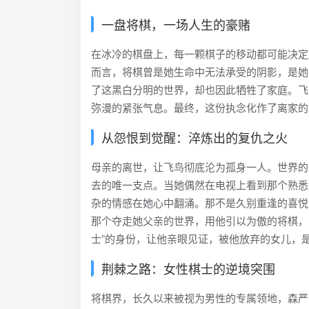
一盘将棋，一场人生的豪赌
在冰冷的棋盘上，每一颗棋子的移动都可能决定
而言，将棋曾是她生命中无法承受的阴影，是她
了这黑白分明的世界，却也因此牺牲了家庭。飞
弥漫的紧张气息。最终，这份执念化作了离家的
从怨恨到觉醒：淬炼出的复仇之火
母亲的离世，让飞鸟彻底沦为孤身一人。世界的
去的唯一支点。当她偶然在电视上看到那个熟悉
杂的情感在她心中翻涌。那不是久别重逢的喜悦
那个夺走她父亲的世界，用他引以为傲的将棋，
士”的身份，让他亲眼见证，被他放弃的女儿，
荆棘之路：女性棋士的逆境突围
将棋界，长久以来被视为男性的专属领地，森严