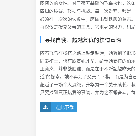
图闯入的女性。对于毫无基础的飞鸟来说，这条
四周的质疑、轻视与挑战。每一次对弈，都是一
必须在一次次的失败中，磨砺出钢铁般的意志。
再仅仅是报复父亲的工具，它本身的魅力、棋局
寻找自我：超越复仇的棋道真谛
随着飞鸟在将棋之路上越走越远，她遇到了形形
同龄棋士，也有欣赏她才华、给予她支持的伯乐
正意义，并非战胜谁，而是在于不断超越昨天的
道”的探索。她不再为了父亲而下棋，而是为自
超越了一场个人恩怨，升华为一个关于成长、救
只要找到真正热爱的事物，并为之不懈奋斗，每
点此下载