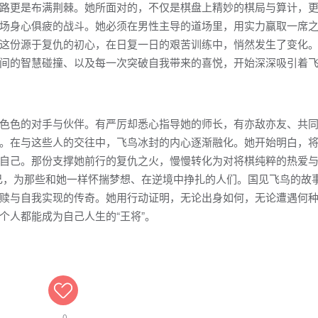
路更是布满荆棘。她所面对的，不仅是棋盘上精妙的棋局与算计，
场身心俱疲的战斗。她必须在男性主导的道场里，用实力赢取一席
这份源于复仇的初心，在日复一日的艰苦训练中，悄然发生了变化
间的智慧碰撞、以及每一次突破自我带来的喜悦，开始深深吸引着
色色的对手与伙伴。有严厉却悉心指导她的师长，有亦敌亦友、共
。在与这些人的交往中，飞鸟冰封的内心逐渐融化。她开始明白，
自己。那份支撑她前行的复仇之火，慢慢转化为对将棋纯粹的热爱与
己，为那些和她一样怀揣梦想、在逆境中挣扎的人们。国见飞鸟的故
赎与自我实现的传奇。她用行动证明，无论出身如何，无论遭遇何
个人都能成为自己人生的“王将”。
0