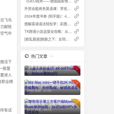
《GEO视界——德国国家地理杂志中文版套装》总1-13期 - 探索地球故事，感受人文地理的魅力
外贸全能商务英语课：学完轻松谈生意，轻松拿订单
2024年度书单 (知乎版)：42本精选好书，开启智慧阅读之旅
国见飞鸟
图解英语语法轻松学：彩图版，用老外思维理解语法概念
精力献给
TK跨境小店运营全攻略：从0到1快速盈利
和空气中
[欲乱唇迷]她唇之下：女同题材经典1080p高清收藏
热门文章
为她活下
《喜人奇妙夜2》4K 60FPS臻彩版：2025年爆笑回归
一股复
1
20119 阅读 - 11/19
她要进入
性职业棋
2
M4 Mac mini一键开启2K HiDPI终极教程：告别模糊，解锁高清显示！
6990 阅读 - 01/23
3
酷狗音乐第三方客户端MoeKoe Music使用指南：自动领取VIP+多平台支持
着所有试
6115 阅读 - 04/16