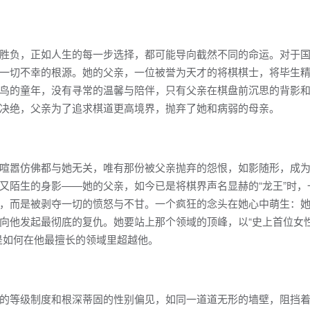
胜负，正如人生的每一步选择，都可能导向截然不同的命运。对于
一切不幸的根源。她的父亲，一位被誉为天才的将棋棋士，将毕生
鸟的童年，没有寻常的温馨与陪伴，只有父亲在棋盘前沉思的背影
决绝，父亲为了追求棋道更高境界，抛弃了她和病弱的母亲。
喧嚣仿佛都与她无关，唯有那份被父亲抛弃的怨恨，如影随形，成
又陌生的身影——她的父亲，如今已是将棋界声名显赫的“龙王”时，
，而是被剥夺一切的愤怒与不甘。一个疯狂的念头在她心中萌生：
向他发起最彻底的复仇。她要站上那个领域的顶峰，以“史上首位女
是如何在他最擅长的领域里超越他。
的等级制度和根深蒂固的性别偏见，如同一道道无形的墙壁，阻挡