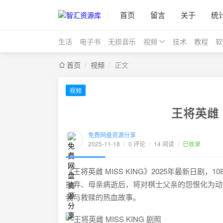
首页
留言
关于
统
生活
电子书
无损音乐
视频
技术
教程
软
首页
/
视频
/
正文
视频
王将英雌 MI
免费网盘资源分享
2025-11-18
/
0 评论
/
14 阅读
/
已收录
《王将英雌 MISS KING》2025年最新日
抛弃、母亲病逝后，将对棋士父亲的怨恨化为动
我与救赎的热血故事。