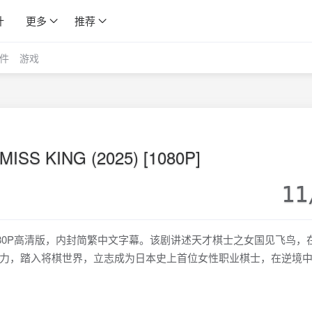
计
更多
推荐
件
游戏
SS KING (2025) [1080P]
11
剧，1080P高清版，内封简繁中文字幕。该剧讲述天才棋士之女国见飞鸟，
力，踏入将棋世界，立志成为日本史上首位女性职业棋士，在逆境