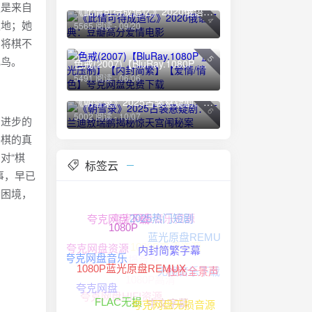
更是来自
《此情可待成追忆》2020俄语经典：豆瓣高分爱情电影
4
之地；她
5565 阅读 - 09/20
。将棋不
5
飞鸟。
色戒(2007)【BluRay.1080P 蓝光压制】【内封简繁】【爱情/情色】夸克网盘免费下载
5491 阅读 - 06/06
《朝雪录》2025古装悬疑剧：李兰迪敖瑞鹏揭秘惊天宫闱秘案
6
5002 阅读 - 10/07
同进步的
将棋的真
对“棋
标签云
事，早已
种困境，
夸克网盘音乐资源
夸克网盘下载
2025热门短剧
蓝光原盘REMUX
1080P
1080P高清资源
夸克网盘资源
夸克网盘无损音乐
内封简繁字幕
无损音乐下载
夸克网盘音乐
1080P高清
杜比全景声
1080P蓝光原盘REMUX
夸克网盘
夸克网盘HIFI资源
中文字幕
夸克网盘无损音源
FLAC无损