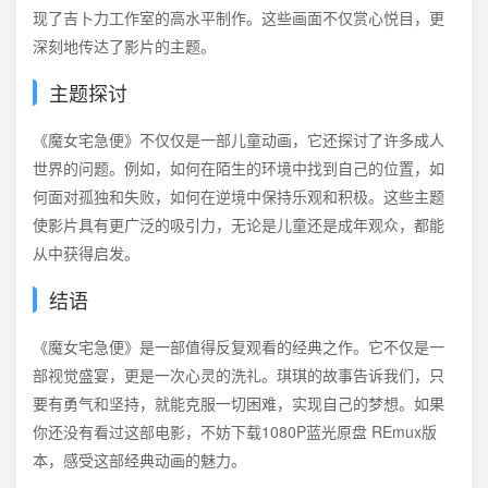
现了吉卜力工作室的高水平制作。这些画面不仅赏心悦目，更
深刻地传达了影片的主题。
主题探讨
《魔女宅急便》不仅仅是一部儿童动画，它还探讨了许多成人
世界的问题。例如，如何在陌生的环境中找到自己的位置，如
何面对孤独和失败，如何在逆境中保持乐观和积极。这些主题
使影片具有更广泛的吸引力，无论是儿童还是成年观众，都能
从中获得启发。
结语
《魔女宅急便》是一部值得反复观看的经典之作。它不仅是一
部视觉盛宴，更是一次心灵的洗礼。琪琪的故事告诉我们，只
要有勇气和坚持，就能克服一切困难，实现自己的梦想。如果
你还没有看过这部电影，不妨下载1080P蓝光原盘 REmux版
本，感受这部经典动画的魅力。