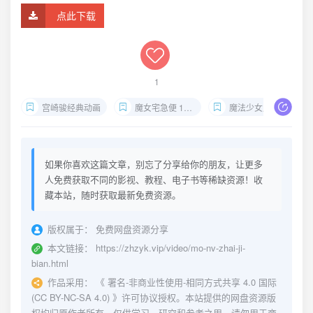
点此下载
1
宫崎骏经典动画
魔女宅急便 1080P 蓝光原盘 REmux
魔法少女成长故事
如果你喜欢这篇文章，别忘了分享给你的朋友，让更多
人免费获取不同的影视、教程、电子书等稀缺资源！收
藏本站，随时获取最新免费资源。
版权属于：
免费网盘资源分享
本文链接：
https://zhzyk.vip/video/mo-nv-zhai-ji-
bian.html
作品采用：
《
署名-非商业性使用-相同方式共享 4.0 国际
(CC BY-NC-SA 4.0)
》许可协议授权。本站提供的网盘资源版
权均归原作者所有，仅供学习、研究和参考之用，请勿用于商