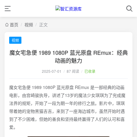
首页
/
视频
/
正文
视频
魔女宅急便 1989 1080P 蓝光原盘 REmux：经典
动画的魅力
2025-07-01
/
87 阅读
/
已收录
魔女宅急便 1989 1080P 蓝光原盘 REmux 是一部经典的动画
电影，由宫崎骏执导，讲述了13岁的魔法少女琪琪为了完成魔
法界的规矩，开始了一段为期一年的修行之旅。影片中，琪琪
带着她的宠物黑猫吉吉，来到了一座海边城市，虽然开始时遇
到了不少困难，但她的善良和坚持最终赢得了人们的认可和喜
爱。