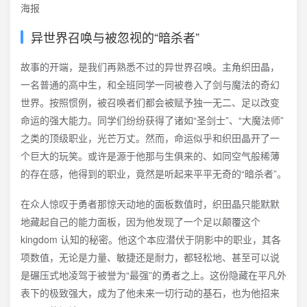
异世界召唤与被忽视的“暗杀者”
故事的开端，是我们再熟悉不过的异世界召唤。主角织田晶，
一名普通的高中生，和全班同学一同被卷入了剑与魔法的奇幻
世界。按照惯例，被召唤者们都会被赋予独一无二、足以改变
命运的强大能力。同学们纷纷获得了诸如“圣剑士”、“大魔法师”
之类的顶级职业，光芒万丈。然而，命运似乎和织田晶开了一
个巨大的玩笑。或许是源于他那与生俱来的、如同空气般稀薄
的存在感，他得到的职业，竟然是听起来平平无奇的“暗杀者”。
在众人惊叹于勇者那惊天动地的面板数值时，织田晶只能默默
地藏起自己的能力面板，因为他发现了一个足以颠覆这个
kingdom 认知的秘密。他这个本应潜伏于阴影中的职业，其各
项数值，无论是力量、敏捷还是耐力，都轻松地、甚至可以说
是碾压式地凌驾于被誉为“最强”的勇者之上。这份隐藏在平凡外
表下的极致强大，成为了他未来一切行动的基石，也为他招来