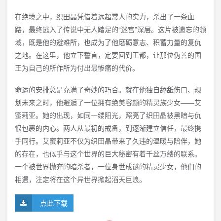
在绝境之中，织田晶凭借着远超常人的实力，杀出了一条血
路，最终逃入了传说中无人踏足的“迷宫”深层。这片被遗忘的领
域，既是他的避难所，也成为了他磨砺意志、积蓄力量的复仇
之地。在这里，他立下誓言，定要回到王都，让那位伪善的国
王为自己的所作所为付出最惨痛的代价。
命运的安排总是充满了奇妙的巧合。就在他独自舔舐伤口、规
划未来之时，他邂逅了一位拥有绝美容颜的精灵族少女——艾
蜜莉亚。她的出现，如同一缕阳光，照亮了织田晶被黑暗与仇
恨包裹的内心。两人从最初的戒备，到逐渐建立信任，最终携
手同行。艾蜜莉亚不仅为织田晶带来了久违的温暖与陪伴，她
的存在，也似乎与这个世界的巨大秘密有着千丝万缕的联系。
一个被世界抛弃的暗杀者，一位身世成谜的精灵少女，他们的
相遇，注定将在这个异世界掀起滔天巨浪。
点此下载