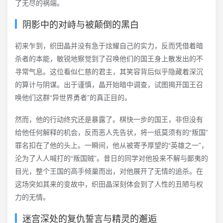
了无尽的祸端。
阴影中的对峙与被颠倒的黑白
初来乍到，织田晶并没有急于炫耀自己的实力，反而凭借着暗
杀者的本能，敏锐地察觉到了召唤他们的国王身上散发出的不
寻常气息。这位看似仁慈的君主，其笑容背后似乎隐藏着深沉
的算计与阴谋。出于谨慎，晶开始暗中调查，试图揭开国王召
唤他们这群“异世界勇者”的真正目的。
然而，他的行动终究还是暴露了。棋快一步的国王，非但没有
给他任何解释的机会，反而恶人先告状，将一纸莫须有的“叛国”
罪名扣在了他的头上。一瞬间，他从被寄予厚望的“英雄之一”，
沦为了人人喊打的“叛国贼”。昔日的同学对他投来不解与鄙夷的
目光，整个王国的高手倾巢而出，对他展开了无情的追杀。在
这场突如其来的变故中，织田晶深刻体会到了人性的丑陋与权
力的无情。
迷宫深处的复仇誓言与精灵的邂逅