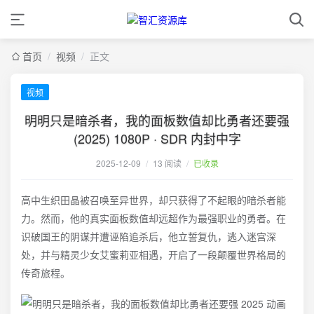
首页
/
视频
/
正文
视频
明明只是暗杀者，我的面板数值却比勇者还要强
(2025) 1080P · SDR 内封中字
2025-12-09
/
13 阅读
/
已收录
高中生织田晶被召唤至异世界，却只获得了不起眼的暗杀者能
力。然而，他的真实面板数值却远超作为最强职业的勇者。在
识破国王的阴谋并遭诬陷追杀后，他立誓复仇，逃入迷宫深
处，并与精灵少女艾蜜莉亚相遇，开启了一段颠覆世界格局的
传奇旅程。