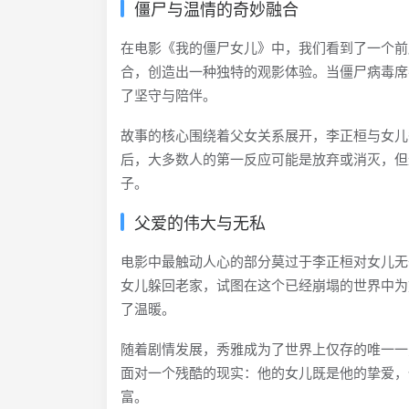
僵尸与温情的奇妙融合
在电影《我的僵尸女儿》中，我们看到了一个前
合，创造出一种独特的观影体验。当僵尸病毒席
了坚守与陪伴。
故事的核心围绕着父女关系展开，李正桓与女儿
后，大多数人的第一反应可能是放弃或消灭，但
子。
父爱的伟大与无私
电影中最触动人心的部分莫过于李正桓对女儿无
女儿躲回老家，试图在这个已经崩塌的世界中为
了温暖。
随着剧情发展，秀雅成为了世界上仅存的唯一一
面对一个残酷的现实：他的女儿既是他的挚爱，
富。