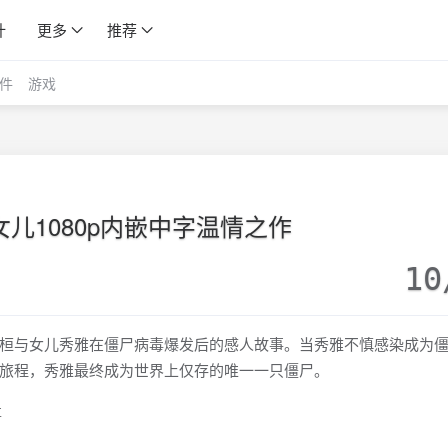
计
更多
推荐
件
游戏
儿1080p内嵌中字温情之作
10
桓与女儿秀雅在僵尸病毒爆发后的感人故事。当秀雅不慎感染成为
旅程，秀雅最终成为世界上仅存的唯一一只僵尸。