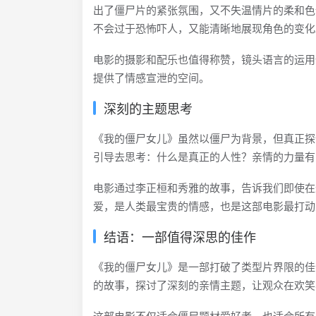
出了僵尸片的紧张氛围，又不失温情片的柔和色
不会过于恐怖吓人，又能清晰地展现角色的变化
电影的摄影和配乐也值得称赞，镜头语言的运用
提供了情感宣泄的空间。
深刻的主题思考
《我的僵尸女儿》虽然以僵尸为背景，但真正探
引导去思考：什么是真正的人性？亲情的力量有
电影通过李正桓和秀雅的故事，告诉我们即使在
爱，是人类最宝贵的情感，也是这部电影最打动
结语：一部值得深思的佳作
《我的僵尸女儿》是一部打破了类型片界限的佳
的故事，探讨了深刻的亲情主题，让观众在欢笑
这部电影不仅适合僵尸题材爱好者，也适合所有