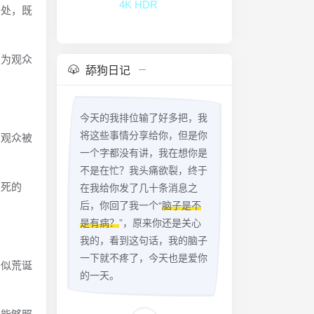
4K HDR
好处，既
乐为观众
舔狗日记
今天的我排位输了好多把，我
将这些事情分享给你，但是你
，观众被
一个字都没有讲，我在想你是
不是在忙？我头痛欲裂，终于
生死的
在我给你发了几十条消息之
后，你回了我一个“
脑子是不
是有病？
”，原来你还是关心
我的，看到这句话，我的脑子
一下就不疼了，今天也是爱你
看似荒诞
的一天。
然能够照