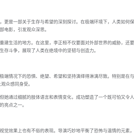
，更是一部关于生存与希望的深刻探讨。在极端环境下，人类如何
部电影，引发观众深思。
重建生活的地方。在这里，李正桓不仅要面对外部世界的威胁，还
生存斗争，展现了人类在绝境中的坚韧与创造力。
极端情况下的恐惧、绝望、希望和坚持演绎得淋漓尽致。特别是在与
让观众感同身受。
但她通过细腻的肢体语言和表情变化，成功塑造了一个既可怕又令
的亮点之一。
视觉效果上也有不俗的表现。导演巧妙地平衡了恐怖与温情的元素