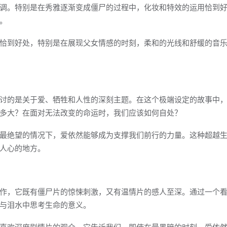
调。特别是在秀雅逐渐变成僵尸的过程中，化妆和特效的运用恰到
。
恰到好处，特别是在展现父女情感的时刻，柔和的光线和舒缓的音
讨的是关于爱、牺牲和人性的深刻主题。在这个极端设定的故事中
多大？在面对无法改变的命运时，我们应该如何自处？
最绝望的情况下，爱依然能够成为支撑我们前行的力量。这种超越
人心的地方。
作，它既有僵尸片的惊悚刺激，又有温情片的感人至深。通过一个
与泪水中思考生命的意义。
喜欢深度剧情片的观众。它告诉我们，即使在最黑暗的时刻，爱依