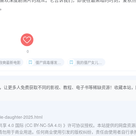
。
0
政奭最新电影
僵尸病毒爆发电影
我的僵尸女儿1080p下载
，让更多人免费获取不同的影视、教程、电子书等稀缺资源！收藏本站，
bie-daughter-2025.html
0 国际 (CC BY-NC-SA 4.0)
》许可协议授权。本站提供的网盘资源
请勿用于商业用途。任何商业使用引发的版权纠纷，责任由使用者自行承