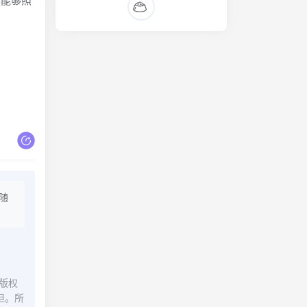
随
版权
担。所