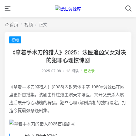
首页
/
视频
/
正文
视频
《拿着手术刀的猎人》2025：法医追凶父女对决
的犯罪心理惊悚剧
2025-07-08
/
13 阅读
/
已收录
《拿着手术刀的猎人》(2025)内封繁体中字.1080p资源已在网
盘更新首播集，该剧由朴柱炫主演天才法医，揭开父亲杀人痕
迹后展开惊心动魄的狩猎。犯罪心理+解剖真相的独特设定，打
造今夏最强悬疑剧集。