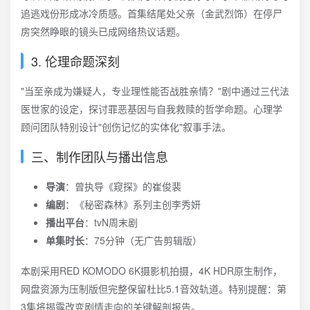
追逃戏份形成冰冷质感。首集结尾处父亲（金武烈饰）在停尸
房突然睁眼的镜头已成网络热议话题。
3. 伦理命题深刻
"当至亲成为嫌疑人，专业理性能否战胜亲情？"剧中通过三代法
医世家的设定，探讨罪恶基因与自我救赎的哲学命题。心理学
顾问团队特别设计"创伤记忆的实体化"叙事手法。
三、制作团队与播出信息
导演
：曾执导《窥探》的崔俊裴
编剧
：《秘密森林》系列主创李秀妍
播出平台
：tvN周末剧
单集时长
：75分钟（无广告剪辑版）
本剧采用RED KOMODO 6K摄影机拍摄，4K HDR原生制作，
网盘资源为压制版但完整保留杜比5.1音效轨道。特别提醒：第
3集将揭露改变剧情走向的关键解剖报告。