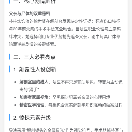
一、核心剧情解析
父亲与尸体的双重秘密
朴柱炫饰演的徐世贤在解剖台发现决定性证据：死者伤口特征
与20年前父亲的手术手法完全吻合。当法医职业伦理与血亲羁
绊冲突，她选择利用专业优势抢先追查父亲，剧中每具尸体都
暗藏逆转剧情的关键线索。
二、三大必看亮点
1. 颠覆性人设创新
解剖室里的猎人
：法医不再只是辅助角色，转变为主动追
击的"猎手"
加害者家属视角
：罕见探讨犯罪者亲属的心理困境
精密医学推理
：每集包含真实解剖学知识驱动的破案过程
2. 惊悚元素升级
导演采用"解剖镜头的金属反光"作为视觉符号，手术器械特写与