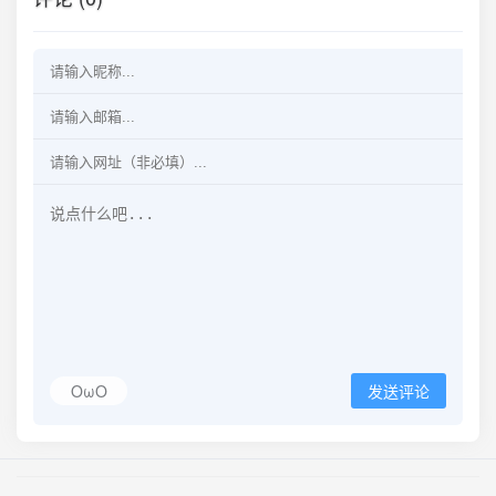
OωO
发送评论