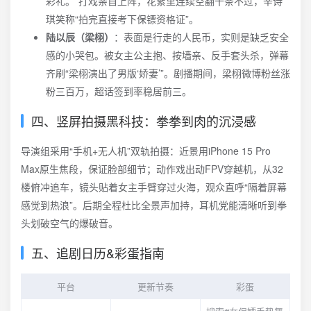
彩礼。”打戏亲自上阵，花絮里连续空翻十条不过，辛诗
琪笑称“拍完直接考下保镖资格证”。
陆以辰（梁栩）
：表面是行走的人民币，实则是缺乏安全
感的小哭包。被女主公主抱、按墙亲、反手套头杀，弹幕
齐刷“梁栩演出了男版‘娇妻’”。剧播期间，梁栩微博粉丝涨
粉三百万，超话签到率稳居前三。
四、竖屏拍摄黑科技：拳拳到肉的沉浸感
导演组采用“手机+无人机”双轨拍摄：近景用iPhone 15 Pro
Max原生焦段，保证脸部细节；动作戏出动FPV穿越机，从32
楼俯冲追车，镜头贴着女主手臂穿过火海，观众直呼“隔着屏幕
感觉到热浪”。后期全程杜比全景声加持，耳机党能清晰听到拳
头划破空气的爆破音。
五、追剧日历&彩蛋指南
平台
更新节奏
彩蛋