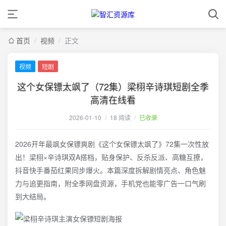
首页
/
视频
/
正文
视频
短剧
这个女保镖太飒了（72集）梁栩辛诗琪短剧全季
高清在线看
2026-01-10
/
18 阅读
/
已收录
2026开年最飒女保镖爽剧《这个女保镖太飒了》72集一次性放
出！梁栩×辛诗琪双A搭档，贴身保护、反杀反派、高糖互撩，
抖音快手番茄红果同步爆火。本篇深度拆解剧情亮点、角色魅
力与追更指南，附全季网盘资源，手机党也能零广告一口气刷
到大结局。