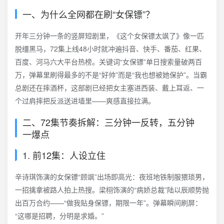
一、为什么全网都在刷“女保镖”？
开年三分钟一条的竖屏短剧里，《这个女保镖太飒了》像一匹
脱缰黑马，72集上线48小时就冲遍抖音、快手、番茄、红果、
百度、河马六大平台热榜。关键词“女保镖”单日搜索量破两百
万，弹幕里刷得最多的不是“好帅”而是“我也想被她保护”。当霸
总剧还在摔酒杯，这部剧已经把女主塞进西装、戴上耳返、一
个过肩摔把反派送进墙里——爽感直接拉满。
二、72集节奏拆解：三分钟一反转，五分钟
一爆点
1. 前12集：人设立住
辛诗琪饰演的女保镖“顾飒”出场即高光：夜班地铁制服猥琐男，
一招擒拿被路人拍上热搜。梁栩饰演的“病娇总裁”陆以辰顺势抛
出百万合约——“做我贴身保镖，期限一年”。弹幕瞬间刷屏：
“这哪是招聘，分明是求婚。”