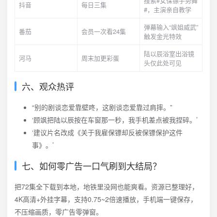
搜索#女保镖手势舞
抖音
每日三集
#，主演亲自教学
弹幕输入“飒姐威武”
番茄
会员一次看24集
触发金光特效
陆以辰浴室出浴镜
河马
周末加更彩蛋
头仅此处可见
六、观众热评
“别的剧谈恋爱靠壁咚，这剧谈恋爱靠过肩摔。”
‘顾飒把陆以辰按在车窗那一秒，我手机差点被我捏碎。’
‘建议片名改成《关于我雇保镖却反被保镖保护这件
事》。’
七、如何零广告一口气刷到大结局？
把72集全下载到本地，地铁里没网也能爽看。资源已整理好，
4K高清+外挂字幕，支持0.75~2倍速播放，手机端一键保存，
不压缩画质，零广告零弹窗。