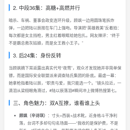
2. 中段36集：高糖+高燃并行
暗杀、车祸、董事会政变连环升级，顾飒一边用圆珠笔拆炸
弹，一边把陆以辰按在车门上强吻。导演把“英雄救美”反着拍：
每次都是女主挡枪，男主红着眼眶给她包扎。网友辣评：“终于
不是霸总救灰姑娘，而是女王救小王子。”
3. 后24集：身份反转
当顾飒摘下耳返露出真实代号“夜莺”，观众才发现她并非简单保
镖，而是国际安全联盟派来调查陆氏集团的卧底。最虐一幕：
她拿枪指着陆以辰，“职责与爱，我只能选一个。”镜头拉近，一
滴泪从梁栩眼角滑过，#陆以辰落泪#瞬间冲上微博热搜第七。
三、角色魅力：双A互撩，谁看谁上头
顾飒（辛诗琪）
：寸头+西装+战术靴，近身格斗干净利
落，台词不多却句句名场面——“我收的是保护费，不是