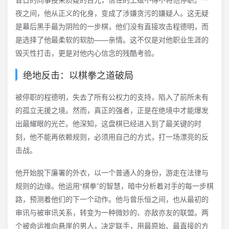
夜之间，他从正义的化身，变成了涉嫌贪污的嫌疑人。这无疑
是幕后黑手最为阴险的一步棋，他们没有直接攻击程德明，而
是选择了他最柔软的软肋——亲情。这不仅是对他职业生涯的
毁灭性打击，更是对他内心信念的残酷考验。
绝地反击：以棋拳之道破局
被停职的程德明，失去了所有公权力的支持，陷入了前所未有
的孤立无援之境。然而，真正的强者，正是在绝境中才能爆发
出最耀眼的光芒。他深知，这盘棋已经进入到了最关键的时
刻，他不能再依赖规则，必须用自己的方式，打一场漂亮的反
击战。
他开始脱下廉署的外衣，以一个普通人的身份，游走在法律与
规则的边缘。他运用“棋拳”的智慧，暗中分析着对手的每一步棋
路，预测着他们的下一个动作。他与曾乐恒之间，也从最初的
审讯与被审讯关系，转变为一种微妙的、亦敌亦友的联盟。两
个被命运推向悬崖的男人，决定联手，用最原始、最直接的方