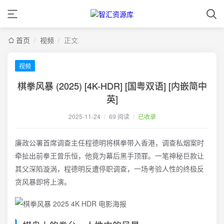
首页
/
视频
/
正文
视频
棋拳风暴 (2025) [4K-HDR] [国粤双语] [内嵌简中
英]
2025-11-24
/
69 阅读
/
已收录
廉政公署首席调查主任程德明将棋拳带入香港，调查私烟案时
牵扯出前拳王曾乐恒，他竟为幕后黑手顶罪。一笔神秘巨款让
其父深陷漩涡，程德明反遭停职调查，一场考验人性的终极反
贪风暴即将上演。