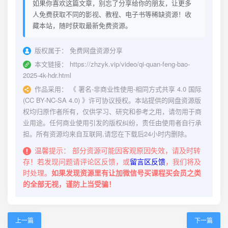
如果你喜欢这篇文章，别忘了分享给你的朋友，让更多
人免费获取不同的影视、教程、电子书等稀缺资源！收
藏本站，随时获取最新免费资源。
版权属于：
免费网盘资源分享
本文链接：
https://zhzyk.vip/video/qi-quan-feng-bao-
2025-4k-hdr.html
作品采用：
《
署名-非商业性使用-相同方式共享 4.0 国际
(CC BY-NC-SA 4.0)
》许可协议授权。本站提供的网盘资源版
权均归原作者所有，仅供学习、研究和参考之用，请勿用于商
业用途。任何商业使用引发的版权纠纷，责任由使用者自行承
担。所有资源均来自互联网,请您在下载后24小时内删除。
温馨提示：
部分资源可能因客观原因失效，请及时转
存！若发现问题请评论区反馈，或
留言区反馈
，我们将及
时处理。
如果发现资源里有让加微信号买课程买会员之类
的全部无视，谨防上当受骗！
上一篇
下一篇