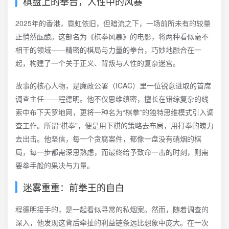
棋盘上的拳台，人性中的风暴
2025年的香港，霓虹依旧，但暗流之下，一场前所未有的较量
正悄然酝酿。这部名为《棋拳风暴》的电影，将两种看似毫不
相干的领域——精密的棋局与力量的拳台，巧妙地融合在一
起，构建了一个关于正义、背叛与人性的复杂迷宫。
故事的核心人物，是廉政公署（ICAC）里一位锐意进取的首席
调查主任——程德明。他不仅思维缜密，擅长在错综复杂的线
索中布下天罗地网，更将一种名为“棋拳”的独特思维模式引入调
查工作。所谓“棋拳”，便是用下棋的策略去布局，用打拳的魄力
去出击。他坚信，每一个贪腐案件，都像一盘没有硝烟的棋
局，每一步都需深思熟虑，而最终给予致命一击的时刻，则需
要拳手般的果决与力量。
迷雾重重：前拳王的自白
程德明接手的，是一起看似寻常的私烟案。然而，随着调查的
深入，他发现这背后牵扯的利益链条远比想象中庞大。在一次