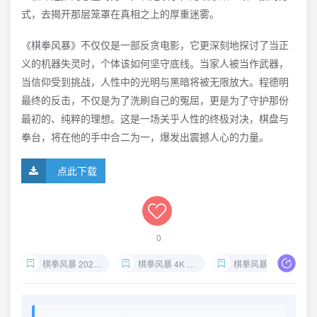
式，去揭开那层笼罩在真相之上的厚重迷雾。
《棋拳风暴》不仅仅是一部反贪电影，它更深刻地探讨了当正
义的机器失灵时，个体该如何坚守底线。当家人被当作武器，
当信仰受到挑战，人性中的光明与黑暗将被无限放大。程德明
最终的反击，不仅是为了洗刷自己的冤屈，更是为了守护那份
最初的、纯粹的理想。这是一场关乎人性的终极对决，棋盘与
拳台，将在他的手中合二为一，爆发出震撼人心的力量。
点此下载
0
棋拳风暴 2025高清下载
棋拳风暴 4K HDR资源
棋拳风暴 国粤双语迅雷