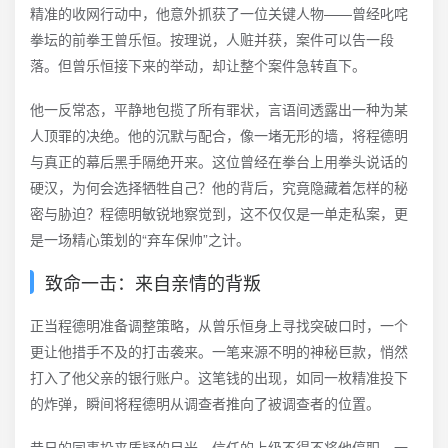
精准的收网行动中，他意外抓获了一位关键人物——曾经叱咤
拳坛的前拳王曾乐恒。按理说，人赃并获，案件可以告一段
落。但曾乐恒接下来的举动，却让整个案件急转直下。
他一反常态，平静地包揽了所有罪状，言语间透露出一种为某
人顶罪的决绝。他的沉默与配合，像一堵无形的墙，将程德明
与真正的幕后黑手隔绝开来。这位曾经在拳台上用拳头说话的
硬汉，为何会选择牺牲自己？他的背后，究竟隐藏着怎样的秘
密与胁迫？程德明敏锐地察觉到，这不仅仅是一单走私案，更
是一场精心策划的“弃车保帅”之计。
致命一击：来自亲情的背叛
正当程德明准备调整策略，从曾乐恒身上寻找突破口时，一个
更让他措手不及的打击袭来。一笔来源不明的神秘巨款，悄然
打入了他父亲的银行账户。这笔钱的出现，如同一枚精准投下
的炸弹，瞬间将程德明从调查者推向了被调查者的位置。
昔日的同事投来质疑的目光，信任的上级不得不将他停职。一