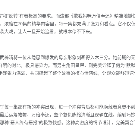
”和“反转”有着极高的要求。而这部《欺我妈咪万倍奉还》精准地抓
，浓缩在70集的精华内容里，每一集都充满了张力和看点。它不仅
袭大戏，让人一旦开始追看，就根本停不下来。
武梓晴将一位从隐忍到爆发的母亲形象刻画得入木三分。她前期的
鲜明的对比，极具感染力。而男主角田星熤，则完美诠释了何为“默默
对手戏张力满满，共同撑起了整个故事的核心情感线，让观众能够迅速
乎每一集都有新的冲突出现，每一个冲突背后都可能隐藏着意想不
最后运筹帷幄、万倍奉还，整个复仇脉络清晰且逻辑在线。编剧巧
那种“恶人终有恶报”的极致快感。这种高密度的情节设计，完美契合