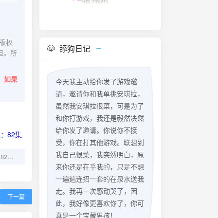
FLAC无损
版权
舔狗日记
担。所
。
如果
今天我主动给你发了游戏邀
请，邀请你和我单挑安琪拉，
虽然我安琪拉很菜，可是为了
和你打游戏，我还是毅然决然
给你发了邀请。你说你不接
受，你在打其他游戏。联想到
我自己很菜，我突然明白，原
我的手机能预知未来：82集精彩剧情深度解析
来你还是在乎我的，只是不想
一遍遍连招一套的在泉水送我
走。我再一次感动哭了，因
下一篇
此，我好像更喜欢你了，你可
真是一个宝藏男孩！