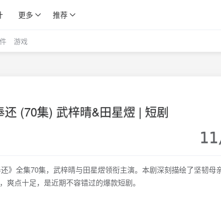
计
更多
推荐
件
游戏
 (70集) 武梓晴&田星熤 | 短剧
11
倍奉还》全集70集，武梓晴与田星熤领衔主演。本剧深刻描绘了坚韧母
，爽点十足，是近期不容错过的爆款短剧。