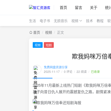
首页
留言
关于
统
生活
电子书
无损音乐
视频
技术
教程
软
首页
/
视频
/
正文
视频
短剧
欺我妈咪万倍奉还
免费网盘资源分享
2025-11-17
/
0 评论
/
22 阅读
/
已收录
2025年11月最新上线热门短剧《欺我妈咪万
孩子向昔日仇人展开的震撼复仇之路，剧情紧凑