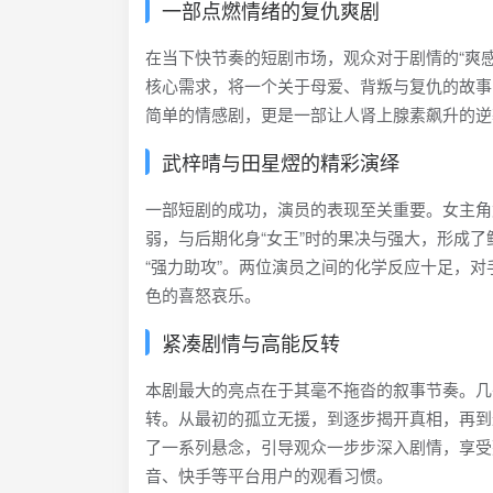
一部点燃情绪的复仇爽剧
在当下快节奏的短剧市场，观众对于剧情的“爽感
核心需求，将一个关于母爱、背叛与复仇的故事
简单的情感剧，更是一部让人肾上腺素飙升的逆
武梓晴与田星熤的精彩演绎
一部短剧的成功，演员的表现至关重要。女主角
弱，与后期化身“女王”时的果决与强大，形成了
“强力助攻”。两位演员之间的化学反应十足，
色的喜怒哀乐。
紧凑剧情与高能反转
本剧最大的亮点在于其毫不拖沓的叙事节奏。几
转。从最初的孤立无援，到逐步揭开真相，再到
了一系列悬念，引导观众一步步深入剧情，享受
音、快手等平台用户的观看习惯。