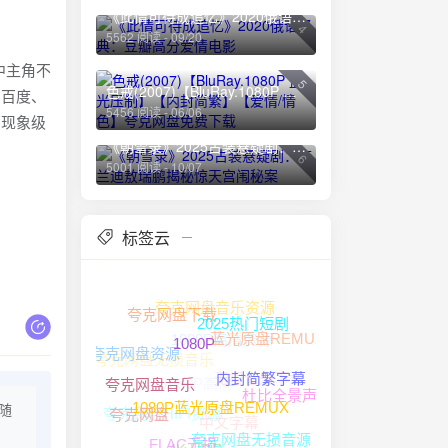
《此情可待成追忆》2020俄语经典：豆瓣高分爱情电影
4
5562 阅读 - 09/20
中主角不
5
色戒(2007)【BluRay.1080P 蓝光压制】【内封简繁】【爱情/情色】夸克网盘免费下载
在百度、
5456 阅读 - 06/06
部现象级
《朝雪录》2025古装悬疑剧：李兰迪敖瑞鹏揭秘惊天宫闱秘案
6
5001 阅读 - 10/07
标签云
夸克网盘音乐资源
夸克网盘下载
1080P高清资源
2025热门短剧
蓝光原盘REMUX
夸克网盘无损音乐
夸克网盘资源
1080P
无损音乐下载
1080P高清
内封简繁字幕
杜比全景声
夸克网盘音乐
夸克网盘HIFI资源
随
中文字幕
夸克网盘
1080P蓝光原盘REMUX
夸克网盘无损音源
4K HDR