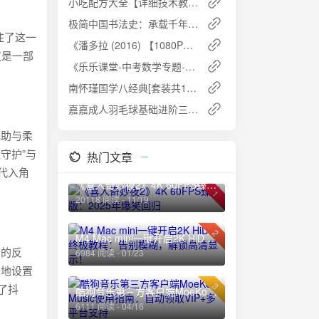
小吃配方大全【详细技术教程+300个配方】网盘免费资源下载
极简中国书法史：承载千年文化艺术的独特魅力 [PDF]
住了这一
《潘多拉 (2016) 【1080P】韩语中字》夸克网盘高速下载+免费资源
仅是一部
《乐乐课堂-中考数学专题-几何综合》夸克网盘高速下载+免费资源
南怀瑾国学八经典[套装共12册]免费下载
嘉嘉成人羽毛球基础进阶三合一精品课夸克网盘免费下载
无助与柔
守护”与
热门文章
代入角
《喜人奇妙夜2》4K 60FPS臻彩版：2025年爆笑回归
1
20118 阅读 - 11/19
2
M4 Mac mini一键开启2K HiDPI终极教程：告别模糊，解锁高清显示！
到的反
6984 阅读 - 01/23
妙地设置
3
了抖
酷狗音乐第三方客户端MoeKoe Music使用指南：自动领取VIP+多平台支持
6111 阅读 - 04/16