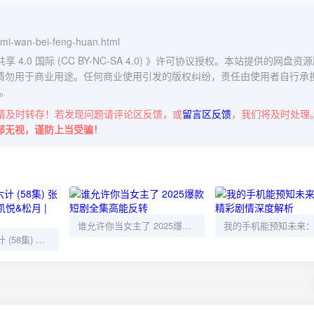
mami-wan-bei-feng-huan.html
0 国际 (CC BY-NC-SA 4.0)
》许可协议授权。本站提供的网盘资源
请勿用于商业用途。任何商业使用引发的版权纠纷，责任由使用者自行承
。
请及时转存！若发现问题请评论区反馈，或
留言区反馈
，我们将及时处理
部无视，谨防上当受骗！
谁允许你当女主了 2025爆款短剧全集高能反转
征服女神三十六计 (58集) 张馨心&张小磊&张凯悦&松月 | 短剧