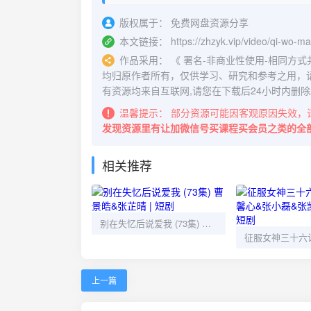
版权属于：
免费网盘资源分享
本文链接：
https://zhzyk.vip/video/qi-wo-
作品采用：
《
署名-非商业性使用-相同方式共享 4.
均归原作者所有，仅供学习、研究和参考之用，
有资源均来自互联网,请您在下载后24小时内删除
温馨提示：
部分资源可能因客观原因失效，
发现资源里有让加微信号买课程买会员之类的全
相关推荐
别在失忆后说爱我 (73集) 曹景皓&张芷晴 | 短剧
上一篇