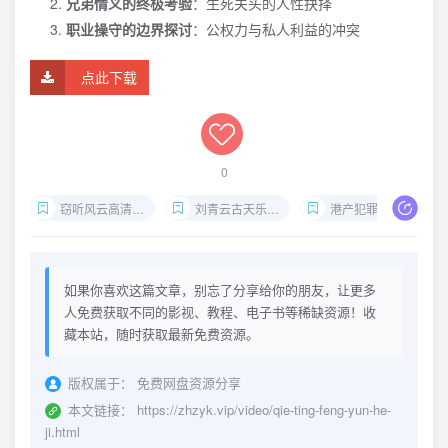
兄弟情义的终极考验
：生死关头的人性抉择
职业操守的边界探讨
：公权力与私人利益的冲突
点此下载
0
窃听风云高清合集
刘青云古天乐吴彦祖
港产犯罪片经典
如果你喜欢这篇文章，别忘了分享给你的朋友，让更多
人免费获取不同的影视、教程、电子书等稀缺资源！收
藏本站，随时获取最新免费资源。
版权属于：
免费网盘资源分享
本文链接：
https://zhzyk.vip/video/qie-ting-feng-yun-he-
ji.html