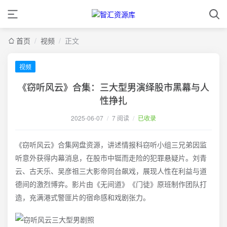
首页
/
视频
/
正文
视频
《窃听风云》合集：三大型男演绎股市黑幕与人
性挣扎
2025-06-07
/
7 阅读
/
已收录
《窃听风云》合集网盘资源，讲述情报科窃听小组三兄弟因监
听意外获得内幕消息，在股市中铤而走险的犯罪悬疑片。刘青
云、古天乐、吴彦祖三大影帝同台飙戏，展现人性在利益与道
德间的激烈博弈。影片由《无间道》《门徒》原班制作团队打
造，充满港式警匪片的宿命感和戏剧张力。