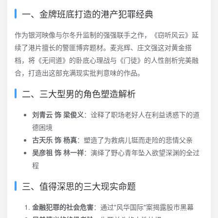
一、金牌班底打造的港产犯罪经典
作为银河映像与尔冬升监制的强强联手之作，《窃听风云》延
续了港片擅长的警匪博弈题材。麦兆辉、庄文强这对黄金搭
档，将《无间道》的卧底心理战与《门徒》的人性剖析完美融
合，打造出这部充满现实批判意味的作品。
二、三大型男的角色塑造解析
刘青云 饰 梁俊义
：诠释了职场老好人在利益诱惑下的道
德困境
古天乐 饰 杨真
：塑造了为救病儿铤而走险的悲情父亲
吴彦祖 饰 林一祥
：演绎了野心青年坠入欲望深渊的全过
程
三、值得深思的三大现实命题
金融犯罪的社会危害
：通过"风华国际"案揭露股市黑幕