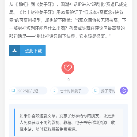
从《哪吒》到《姜子牙》，国潮神话IP进入“短剧化”赛道已成定
局。《七十封神姜子牙》用63集验证了“低成本+高概念+快节
奏”的可复制模型，却也留下隐忧：当观众阈值被无限拉高，下
一部封神短剧还能靠什么出圈？答案或许藏在评论区最高赞的
那句话里——“别让神话只剩下快餐，它本该是盛宴。”
点此下载
0
2025热门短剧推荐
七十封神姜子牙短剧
姜子牙封神63集
如果你喜欢这篇文章，别忘了分享给你的朋友，让更多
人免费获取不同的影视、教程、电子书等稀缺资源！收
藏本站，随时获取最新免费资源。