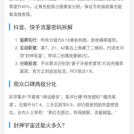
率提升40%，让角色脸部占据黄金分割，保证手机端观看也能
看清微表情。
抖音、快手流量密码拆解
竖屏先行
：所有分镜为9:16重新构图，拒绝横屏裁剪。
互动彩蛋
：第7、21、42集右上角藏了二维码，扫进去可
领“封神盲盒”，带动二创播放量破2亿。
分段投流
：平台算法识别到“姜子牙被老婆骂”片段完播率
最高，官方立刻追加投流，ROI高达1:8。
观众口碑两极分化
好评集中“节奏爽”“神话梗多”；差评吐槽“特效塑料”“魔改离
谱”。豆瓣开分7.4，三天后跌至6.9，却仍稳居短剧热度榜首
位。业内人士笑称：“黑红也是红，骂得越狠，流量越猛。”
封神宇宙还能火多久？