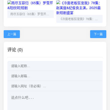
雨尽玉容归（65集）罗雪芹&阳欣珂|短剧
《冷面老板狂宠我》78集：赵美旋&纪俊良主演，2025最新短剧盛宴
上一篇
下一篇
评论 (0)