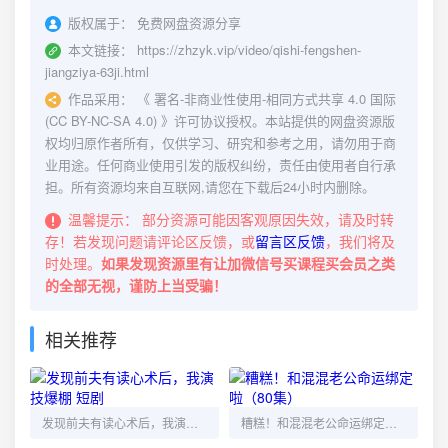
版权属于：
免费网盘资源分享
本文链接：
https://zhzyk.vip/video/qishi-fengshen-
jiangziya-63ji.html
作品采用：
《
署名-非商业性使用-相同方式共享 4.0 国际
(CC BY-NC-SA 4.0)
》许可协议授权。本站提供的网盘资源版
权均归原作者所有，仅供学习、研究和参考之用，请勿用于商
业用途。任何商业使用引发的版权纠纷，责任由使用者自行承
担。所有资源均来自互联网,请您在下载后24小时内删除。
温馨提示：
部分资源可能因客观原因失效，请及时转
存！若发现问题请评论区反馈，或
留言区反馈
，我们将及
时处理。
如果发现资源里有让加微信号买课程买会员之类
的全部无视，谨防上当受骗！
相关推荐
发现前夫有读心术后，我演技爆棚 短剧
糟糕！和混混老公命运绑定啦（80集）