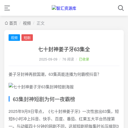
首页
/
视频
/
正文
视频
短剧
七十封神姜子牙63集全
2025-09-09
/
76 阅读
/
已收录
姜子牙封神再掀国潮，63集高能连播为何霸榜抖音？
63集封神短剧为何一夜霸榜
2025年9月9日零点，《七十封神姜子牙》一次性放出63集，短
短8小时冲上抖音、快手、百度、番茄、红果五大平台热搜第
一。与动辄四十分钟的网剧不同，这部短剧把每集时长压缩到3