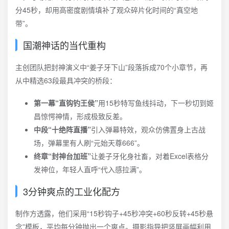
分45秒，却用高密度剧情填补了观众碎片化时间的“真空地
带”。
国潮神话的当代重构
主创团队把封神演义中“姜子牙下山”段落拆成70个小章节，再
从中精选63段最具冲突的桥段：
第一幕“直钩钓王侯”
用15秒特写鱼线抖动，下一秒切到姬
昌惊愕神情，形成极致反差。
中段“十绝阵直播”
引入弹幕特效，观众仿佛置身上古战
场，弹幕里有人刷“元始天尊666”。
终章“封神台加班”
让姜子牙化身社畜，对着Excel表格分
发神位，年轻人直呼“代入感拉满”。
3分钟爽点的工业化配方
制作方透露，他们采用“15秒钩子+45秒冲突+60秒反转+45秒悬
念”模板，平均每分钟抛出一个爽点。摄影指导把竖屏画幅利用