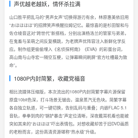
声优越老越妖，情怀杀拉满
山口胜平把乱马的“男声女声”切换得游刃有余，林原惠美依旧用
“おほほほほ”的招牌笑声唤醒拉姆记忆。最惊喜的是杉田智和与
佐仓绫音这对“跨世代”新搭档，分别出演杨洛兰的管家与弟弟，
在鬼畜与呆萌之间反复横跳，为老牌声优阵容注入新鲜化学反
应。制作组更偷偷埋入《名侦探柯南》《EVA》的彩蛋台词，
高山南与山寺宏一隔空互梗，让弹幕瞬间刷屏“官方吐槽最为致
命”。
1080P内封简繁，收藏党福音
相比流媒体压缩版，本次流出的1080P内封简繁字幕片源保留
原盘10bit色深，打斗场景无锯齿，温泉蒸汽无色块。简繁字幕
各自独立轨道，可一键切换，告别乱码与重叠；内嵌FLAC 5.1
音轨，拳拳到肉的“锅铲暴击”声定位清晰，深夜戴耳机看也能被
突如其来的“おほほほ”吓出表情包。对想收藏却苦于旧DVD画质
的老粉而言，这份高清资源堪称“热水级”升级。