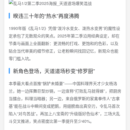
暌违三十年的“热水”再度沸腾
1990年版《乱马1/2》凭借“泼冷水变女、泼热水变男”的魔性设
定承包了无数观众的笑点。2025年第二季沿用经典设定，却在
节奏与画面上全面翻新：更流畅的打戏、更饱和的色彩，以及
贴合当代审美的细节修正，让老粉瞬间找回记忆，新观众也能
零门槛入坑。
新角色登场，天道道场秒变“修罗厨”
本季最大看点首推“锅铲未婚妻”——中国料理界天才少女杨洛
兰，她一边挥舞巨型炒锅，一边宣称“打败乱马就得嫁”，把厨房
当擂台，料理当暗器；另一边，来自俄罗斯的家禽拳传人“古拿
基”能在战斗中瞬间变成肥鹅，用翅膀扇出真空刃，令乱马首次
陷入“对鸟苦战”。再加上八宝斋的“升级版好色仙术”，三场大乱
斗交叉推进，笑点密度比第一季提升至少40%。