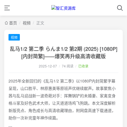
首页
/
视频
/
正文
视频
乱马1/2 第二季 らんま1/2 第2期 (2025) [1080P]
[内封简繁]——爆笑再升级高清收藏版
2025-12-07
/
74 阅读
/
已收录
2025年全新回归的《乱马1/2 第二季》以1080P内封简繁字幕
呈现，山口胜平、林原惠美等原班声优继续献声。故事聚焦小
茜与乱马迎战新一波奇葩对手：挥舞锅铲的未婚妻、家禽变身
格斗家及好色武术大师，让天道道场鸡飞狗跳。本文深度解析
新版亮点、角色成长与高清收藏理由，附网盘高速下载通道，
助你一次补完童年神作续篇。