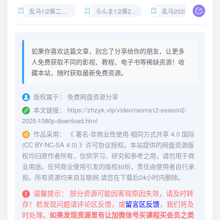
乱马1/2第二季下载
らんま1/2第2期1080P资源
乱马2025新番内封简繁
如果你喜欢这篇文章，别忘了分享给你的朋友，让更多
人免费获取不同的影视、教程、电子书等稀缺资源！收
藏本站，随时获取最新免费资源。
版权属于：
免费网盘资源分享
本文链接：
https://zhzyk.vip/video/ranma12-season2-
2025-1080p-download.html
作品采用：
《
署名-非商业性使用-相同方式共享 4.0 国际
(CC BY-NC-SA 4.0)
》许可协议授权。本站提供的网盘资源版
权均归原作者所有，仅供学习、研究和参考之用，请勿用于商
业用途。任何商业使用引发的版权纠纷，责任由使用者自行承
担。所有资源均来自互联网,请您在下载后24小时内删除。
温馨提示：
部分资源可能因客观原因失效，请及时转
存！若发现问题请评论区反馈，或
留言区反馈
，我们将及
时处理。
如果发现资源里有让加微信号买课程买会员之类