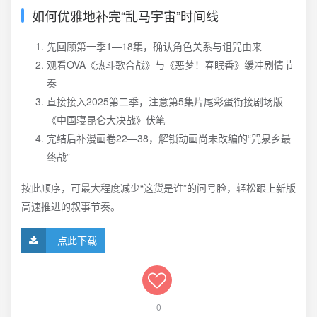
如何优雅地补完“乱马宇宙”时间线
先回顾第一季1—18集，确认角色关系与诅咒由来
观看OVA《热斗歌合战》与《恶梦！春眠香》缓冲剧情节
奏
直接接入2025第二季，注意第5集片尾彩蛋衔接剧场版
《中国寝昆仑大决战》伏笔
完结后补漫画卷22—38，解锁动画尚未改编的“咒泉乡最
终战”
按此顺序，可最大程度减少“这货是谁”的问号脸，轻松跟上新版
高速推进的叙事节奏。
点此下载
0