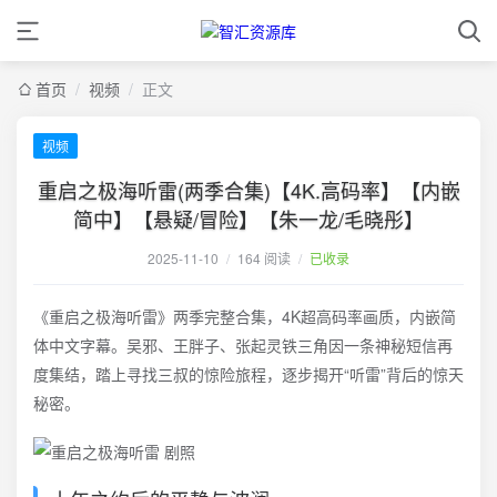
首页
/
视频
/
正文
视频
重启之极海听雷(两季合集)【4K.高码率】【内嵌
简中】【悬疑/冒险】【朱一龙/毛晓彤】
2025-11-10
/
164 阅读
/
已收录
《重启之极海听雷》两季完整合集，4K超高码率画质，内嵌简
体中文字幕。吴邪、王胖子、张起灵铁三角因一条神秘短信再
度集结，踏上寻找三叔的惊险旅程，逐步揭开“听雷”背后的惊天
秘密。