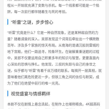
程从一开始就充满了变数与杀机。每一个线索都可能是一个陷
阱，每一次前行都伴随着生与死的考验。
“听雷”之谜，步步惊心
“听雷”究竟是什么？它是一种自然现象，还是某种超自然的力
量？随着调查的深入，吴邪发现这个词背后牵扯出一个横跨数
百年、涉及多个家族的惊天布局。从南海的诡谲沉船到雷城的
地下宫殿，他们一路追寻，险象环生。在破解重重谜题的过程
中，吴邪不仅要运用自己积累多年的知识与智慧，更要直面内
心深处的恐惧与挣扎。他发现，三叔的失踪与自己的身世之
谜，似乎都与“听雷”有着千丝万缕的联系。每揭开一层真相，就
意味着他们离危险更近一步，但铁三角之间的信任与默契，成
为了他们在绝望中前行的唯一光亮。
视觉盛宴与情感羁绊
本剧不仅在剧情上悬念迭起，在制作上也堪称精良。4K超高码