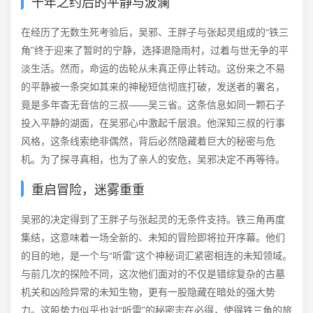
十年之约后的平静与波澜
在经历了无数生死考验后，吴邪、王胖子与张起灵组成的“铁三
角”终于迎来了暂时的宁静，选择退隐雨村，过着与世无争的平
淡生活。然而，命运的齿轮从未真正停止转动。这份来之不易
的平静被一条突如其来的神秘短信彻底打破，发送者的署名，
竟是多年杳无音信的三叔——吴三省。这条信息如同一颗石子
投入平静的湖面，在吴邪心中激起千层浪。他深知三叔的行事
风格，这条线索绝非偶然，背后必然隐藏着巨大的秘密与危
机。为了探寻真相，也为了亲人的安危，吴邪决定不再等待。
重启冒险，迷雾重重
吴邪的决定得到了王胖子与张起灵的无条件支持。铁三角再度
集结，这意味着一场全新的、未知的冒险即将拉开序幕。他们
的目的地，是一个与“听雷”这个神秘词汇紧密相连的未知领域。
与前几次的探险不同，这次他们面对的不仅是错综复杂的古墓
机关和凶险异常的未知生物，更有一股隐藏在暗处的强大势
力。这股势力似乎也对“听雷”的秘密志在必得，使得铁三角的旅