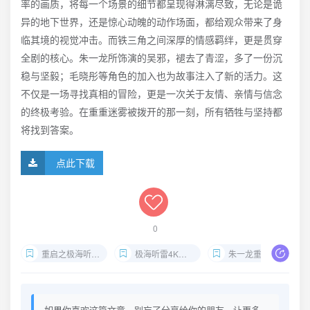
率的画质，将每一个场景的细节都呈现得淋漓尽致，无论是诡
异的地下世界，还是惊心动魄的动作场面，都给观众带来了身
临其境的视觉冲击。而铁三角之间深厚的情感羁绊，更是贯穿
全剧的核心。朱一龙所饰演的吴邪，褪去了青涩，多了一份沉
稳与坚毅；毛晓彤等角色的加入也为故事注入了新的活力。这
不仅是一场寻找真相的冒险，更是一次关于友情、亲情与信念
的终极考验。在重重迷雾被拨开的那一刻，所有牺牲与坚持都
将找到答案。
点此下载
0
重启之极海听雷下载
极海听雷4K合集
朱一龙重启之极海听雷
如果你喜欢这篇文章，别忘了分享给你的朋友，让更多