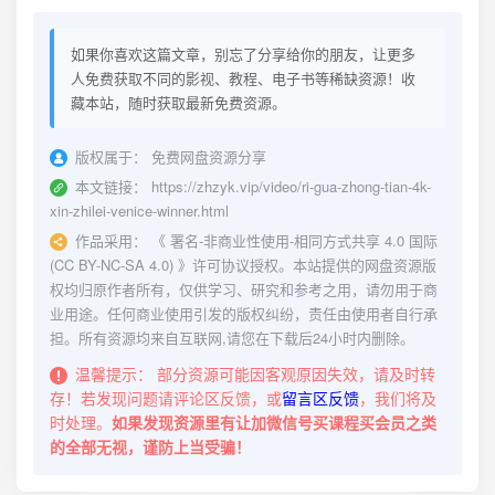
如果你喜欢这篇文章，别忘了分享给你的朋友，让更多
人免费获取不同的影视、教程、电子书等稀缺资源！收
藏本站，随时获取最新免费资源。
版权属于：
免费网盘资源分享
本文链接：
https://zhzyk.vip/video/ri-gua-zhong-tian-4k-
xin-zhilei-venice-winner.html
作品采用：
《
署名-非商业性使用-相同方式共享 4.0 国际
(CC BY-NC-SA 4.0)
》许可协议授权。本站提供的网盘资源版
权均归原作者所有，仅供学习、研究和参考之用，请勿用于商
业用途。任何商业使用引发的版权纠纷，责任由使用者自行承
担。所有资源均来自互联网,请您在下载后24小时内删除。
温馨提示：
部分资源可能因客观原因失效，请及时转
存！若发现问题请评论区反馈，或
留言区反馈
，我们将及
时处理。
如果发现资源里有让加微信号买课程买会员之类
的全部无视，谨防上当受骗！