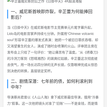
一、威尼斯首映即炸裂，辛芷蕾为何能捧回
影后？
当《日掛中天》在威尼斯电影节主竞赛单元片尾字幕升起，
Lido岛的电影宫掌声持续七分钟。外媒用“Chinese volcanic
soul”形容辛芷蕾的爆发式表演：她把一个被旧日罪疚吞噬、却
又渴望重生的女人，演成了随时会喷薄的火山。评审团主席在
发布会上只给了一句评价：“她让痛苦有了温度。”从《绣春刀》
的冷冽刀客到《怒晴湘西》的飒爽红姑娘，辛芷蕾这次彻底褪
去侠气，用一场长达四分钟的无声长镜，仅靠眼神完成从惊恐
到决绝的转换，直接锁定奖杯。
二、剧情深潜：七年前的债，如何利滚利到
中年？
导演蔡尚君曾以《人山人海》拿下威尼斯最佳导演，擅用“冷暴
力”叙事。这一次他把镜头对准了“旧账”——不是金钱，而是情