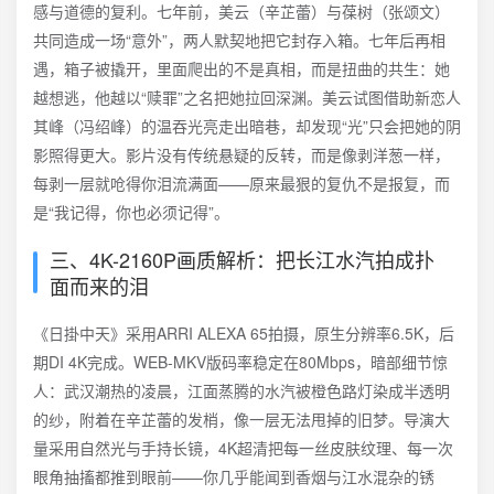
感与道德的复利。七年前，美云（辛芷蕾）与葆树（张颂文）
共同造成一场“意外”，两人默契地把它封存入箱。七年后再相
遇，箱子被撬开，里面爬出的不是真相，而是扭曲的共生：她
越想逃，他越以“赎罪”之名把她拉回深渊。美云试图借助新恋人
其峰（冯绍峰）的温吞光亮走出暗巷，却发现“光”只会把她的阴
影照得更大。影片没有传统悬疑的反转，而是像剥洋葱一样，
每剥一层就呛得你泪流满面——原来最狠的复仇不是报复，而
是“我记得，你也必须记得”。
三、4K-2160P画质解析：把长江水汽拍成扑
面而来的泪
《日掛中天》采用ARRI ALEXA 65拍摄，原生分辨率6.5K，后
期DI 4K完成。WEB-MKV版码率稳定在80Mbps，暗部细节惊
人：武汉潮热的凌晨，江面蒸腾的水汽被橙色路灯染成半透明
的纱，附着在辛芷蕾的发梢，像一层无法甩掉的旧梦。导演大
量采用自然光与手持长镜，4K超清把每一丝皮肤纹理、每一次
眼角抽搐都推到眼前——你几乎能闻到香烟与江水混杂的锈