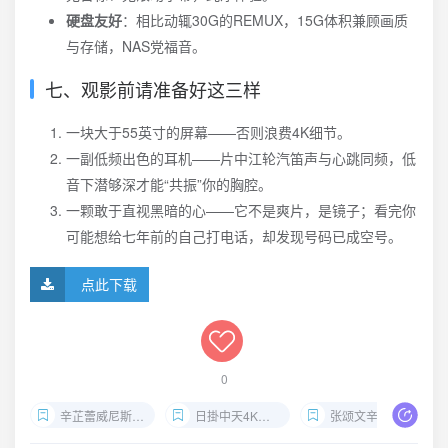
硬盘友好
：相比动辄30G的REMUX，15G体积兼顾画质
与存储，NAS党福音。
七、观影前请准备好这三样
一块大于55英寸的屏幕——否则浪费4K细节。
一副低频出色的耳机——片中江轮汽笛声与心跳同频，低
音下潜够深才能“共振”你的胸腔。
一颗敢于直视黑暗的心——它不是爽片，是镜子；看完你
可能想给七年前的自己打电话，却发现号码已成空号。
点此下载
0
辛芷蕾威尼斯影后
日掛中天4K下载
张颂文辛芷蕾对手戏