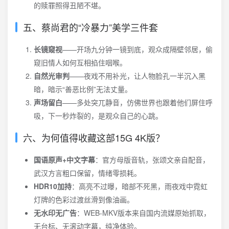
的赎罪照得丑陋不堪。
五、蔡尚君的“冷暴力”美学三件套
长镜窥视
——开场九分钟一镜到底，观众成隔壁邻居，偷
窥旧情人如何互相掐住咽喉。
自然光审判
——夜戏不用补光，让人物脸孔一半沉入黑
暗，暗示“善恶比例”无法丈量。
声场留白
——多处突兀静音，仿佛世界也跟着他们屏住呼
吸，下一秒炸裂的，是观众自己的心跳。
六、为何值得收藏这部15G 4K版？
国语原声+中文字幕
：官方母版音轨，张颂文亲自配音，
武汉方言粗口保留，情绪零损耗。
HDR10加持
：高亮不过曝，暗部不死黑，雨夜戏中霓虹
灯牌的色彩过渡丝滑到像油画。
无水印无广告
：WEB-MKV版本来自国内流媒原始抓取，
无台标、无滚动字幕，纯净体验。