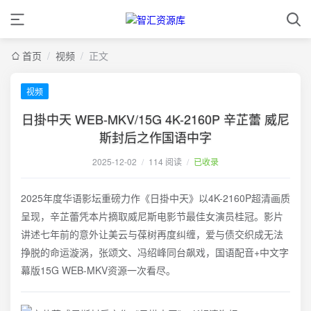
首页
/
视频
/
正文
视频
日掛中天 WEB-MKV/15G 4K-2160P 辛芷蕾 威尼
斯封后之作国语中字
2025-12-02
/
114 阅读
/
已收录
2025年度华语影坛重磅力作《日掛中天》以4K-2160P超清画质
呈现，辛芷蕾凭本片摘取威尼斯电影节最佳女演员桂冠。影片
讲述七年前的意外让美云与葆树再度纠缠，爱与债交织成无法
挣脱的命运漩涡，张颂文、冯绍峰同台飙戏，国语配音+中文字
幕版15G WEB-MKV资源一次看尽。