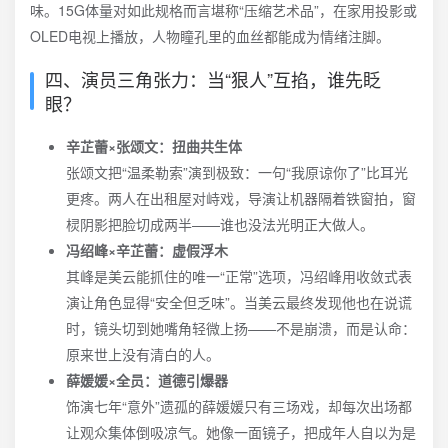
味。15G体量对如此规格而言堪称“压缩艺术品”，在家用投影或
OLED电视上播放，人物瞳孔里的血丝都能成为情绪注脚。
四、演员三角张力：当“狠人”互掐，谁先眨
眼？
辛芷蕾×张颂文：扭曲共生体
张颂文把“温柔勒索”演到极致：一句“我原谅你了”比耳光
更疼。两人在出租屋对峙戏，导演让机器隔着铁窗拍，窗
棂阴影把脸切成两半——谁也没法光明正大做人。
冯绍峰×辛芷蕾：虚假浮木
其峰是美云能抓住的唯一“正常”选项，冯绍峰用收敛式表
演让角色显得“安全但乏味”。当美云最终发现他也在说谎
时，镜头切到她嘴角轻微上扬——不是崩溃，而是认命：
原来世上没有清白的人。
薛媛媛×全员：道德引爆器
饰演七年“意外”遗孤的薛媛媛只有三场戏，却每次出场都
让观众集体倒吸凉气。她像一面镜子，把成年人自以为是