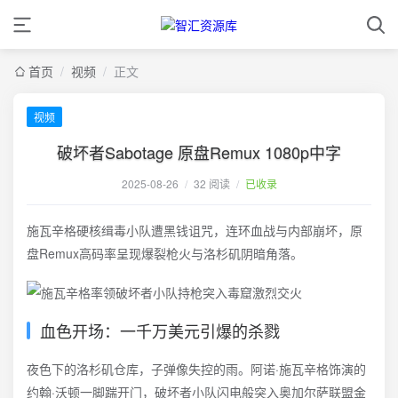
首页
/
视频
/
正文
视频
破坏者Sabotage 原盘Remux 1080p中字
2025-08-26
/
32 阅读
/
已收录
施瓦辛格硬核缉毒小队遭黑钱诅咒，连环血战与内部崩坏，原
盘Remux高码率呈现爆裂枪火与洛杉矶阴暗角落。
血色开场：一千万美元引爆的杀戮
夜色下的洛杉矶仓库，子弹像失控的雨。阿诺·施瓦辛格饰演的
约翰·沃顿一脚踹开门，破坏者小队闪电般突入奥加尔萨联盟金