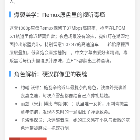
人。
爆裂美学：Remux原盘里的视听毒瘾
这套1080p原盘Remux保留了37Mbps高码率，枪声在LPCM
5.1轨道里像近距离炸雷；夜色场景没有涂抹，霓虹灯在潮湿地
面拉出紫蓝光带。特别留意1:07:47的高速追车——轮胎摩擦声
层层叠加，低音炮会直接捶胸口。中文字幕由爱好者精调，毒
贩黑话与街头俚语原汁原味，连F**k都翻出三种语境。
角色解析：硬汉群像里的裂缝
约翰·沃顿：施瓦辛格近年最复杂的角色，铁血外壳裹着
丧妻之痛，每次点雪茄都像给自己点葬礼蜡烛。
丽兹（米莉·博比·布朗饰）：队里唯一女将，用刺青掩盖
童年伤疤，发现内鬼时的一滴泪比子弹更致命。
卡洛琳探员：永远皱着眉，她的正义感在小队与毒贩的灰
色地带被磨成一把双刃剑。