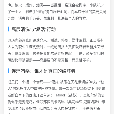
库。枪火、爆炸、烟雾——当最后一袋现金被搬走，小队却少
了一个人：狙击手“怪物”胸口炸开血洞，而本应十袋的美元只剩
九袋。消失的千万美元像毒刺，扎进每个人的脊椎。
高层清洗与“复活”行动
DEA内部调查组迅速介入，测谎、停职、媒体围剿。正当所有
人以为职业生涯完蛋时，一纸绝密指令又把破坏者重新推回街
头：继续追账，顺便把奥加尔萨连根拔起。可是，命令背后的
阴影比毒贩更黑——高层要的不是真相，而是替罪羊。
连环猎杀：谁才是真正的破坏者
成员们一个接一个惨死——“磨床”被吊在天花板切成碎块，“糖
人”的SUV连人带车被压成铁饼。每一次死亡现场都留下用受害
者鲜血写下的西班牙语单词：Traidor（叛徒）。奥加尔萨的复
仇似乎无穷无尽，但联邦探员卡洛琳（奥莉维亚·威廉姆斯）却
发现弹道痕迹指向小队内部：有人想把钱独吞，于是借刀杀