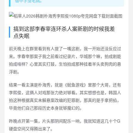
语中字没毛病。
搞到这部李春宰连环杀人案新剧的时候我差
点失眠
前天晚上在群里看到有人提了一嘴这剧，我一开始还没反应过
来。李春宰那案子我之前看过纪录片，华城那个嘛，拍成剧能
拍成啥样？心里其实打鼓，生怕拍成那种挂着羊头卖狗肉的悬
浮剧。
结果一看主演是朴海秀，就是《鱿鱼游戏》里那个大哥，还有
李熙俊，这俩人对戏那张力绝对够看。其实想想也是，韩国人
拍这种根据真实未解悬案改编的犯罪剧，那真的是手拿把掐，
毕竟他们自己那段历史本身就够魔幻的。
昨晚点开第一集，片头那阴间配乐一响，我就知道这几十个G
硬盘空间又得腾出来了。