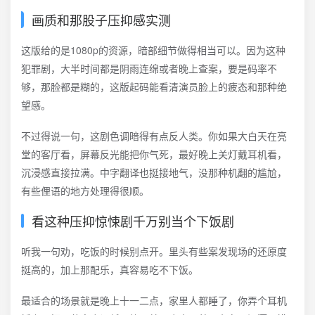
画质和那股子压抑感实测
这版给的是1080p的资源，暗部细节做得相当可以。因为这种
犯罪剧，大半时间都是阴雨连绵或者晚上查案，要是码率不
够，那脸都是糊的，这版起码能看清演员脸上的疲态和那种绝
望感。
不过得说一句，这剧色调暗得有点反人类。你如果大白天在亮
堂的客厅看，屏幕反光能把你气死，最好晚上关灯戴耳机看，
沉浸感直接拉满。中字翻译也挺接地气，没那种机翻的尴尬，
有些俚语的地方处理得很顺。
看这种压抑惊悚剧千万别当个下饭剧
听我一句劝，吃饭的时候别点开。里头有些案发现场的还原度
挺高的，加上那配乐，真容易吃不下饭。
最适合的场景就是晚上十一二点，家里人都睡了，你弄个耳机