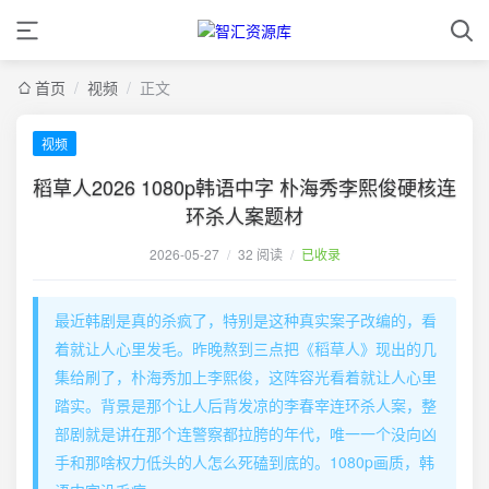
首页
/
视频
/
正文
视频
稻草人2026 1080p韩语中字 朴海秀李熙俊硬核连
环杀人案题材
2026-05-27
/
32 阅读
/
已收录
最近韩剧是真的杀疯了，特别是这种真实案子改编的，看
着就让人心里发毛。昨晚熬到三点把《稻草人》现出的几
集给刷了，朴海秀加上李熙俊，这阵容光看着就让人心里
踏实。背景是那个让人后背发凉的李春宰连环杀人案，整
部剧就是讲在那个连警察都拉胯的年代，唯一一个没向凶
手和那啥权力低头的人怎么死磕到底的。1080p画质，韩