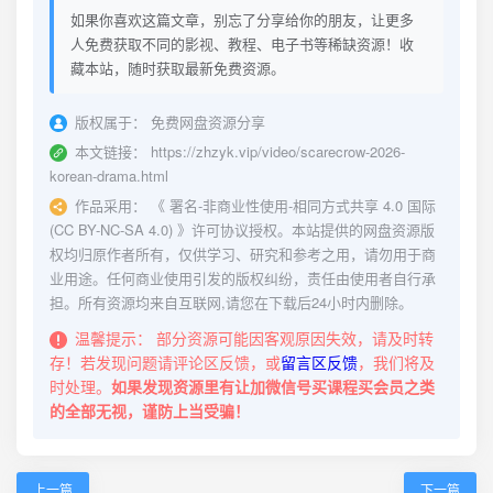
如果你喜欢这篇文章，别忘了分享给你的朋友，让更多
人免费获取不同的影视、教程、电子书等稀缺资源！收
藏本站，随时获取最新免费资源。
版权属于：
免费网盘资源分享
本文链接：
https://zhzyk.vip/video/scarecrow-2026-
korean-drama.html
作品采用：
《
署名-非商业性使用-相同方式共享 4.0 国际
(CC BY-NC-SA 4.0)
》许可协议授权。本站提供的网盘资源版
权均归原作者所有，仅供学习、研究和参考之用，请勿用于商
业用途。任何商业使用引发的版权纠纷，责任由使用者自行承
担。所有资源均来自互联网,请您在下载后24小时内删除。
温馨提示：
部分资源可能因客观原因失效，请及时转
存！若发现问题请评论区反馈，或
留言区反馈
，我们将及
时处理。
如果发现资源里有让加微信号买课程买会员之类
的全部无视，谨防上当受骗！
上一篇
下一篇