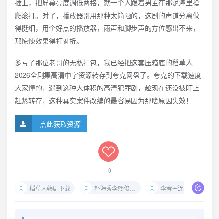
插上，把屏幕亮度调低两格，就一个人跟着男主在那泥潭里摸
爬滚打。对了，播放器别用那种太简陋的，这剧的声道分离做
得挺细，用个好点的播放器，雨声和脚步声的方位感出不来，
那惊悚效果得打对折。
多亏了那位老哥的无私打包，我已经把这套压箱底的稻草人
2026全剧集高清中字资源转存到夸克网盘了。夸克的下载速度
大家懂的，遇到这种大体积的高清犯罪剧，趁现在还没被盯上
赶紧转存，这种真实案件改编的最容易因为那啥原因失效！
点此获取资源
0
稻草人韩剧下载
朴海秀李熙俊新剧
李春宰连环杀人案剧集