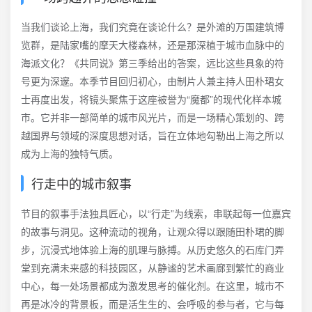
当我们谈论上海，我们究竟在谈论什么？是外滩的万国建筑博
览群，是陆家嘴的摩天大楼森林，还是那深植于城市血脉中的
海派文化？《共同说》第三季给出的答案，远比这些具象的符
号更为深邃。本季节目回归初心，由制片人兼主持人田朴珺女
士再度出发，将镜头聚焦于这座被誉为“魔都”的现代化样本城
市。它并非一部简单的城市风光片，而是一场精心策划的、跨
越国界与领域的深度思想对话，旨在立体地勾勒出上海之所以
成为上海的独特气质。
行走中的城市叙事
节目的叙事手法独具匠心，以“行走”为线索，串联起每一位嘉宾
的故事与洞见。这种流动的视角，让观众得以跟随田朴珺的脚
步，沉浸式地体验上海的肌理与脉搏。从历史悠久的石库门弄
堂到充满未来感的科技园区，从静谧的艺术画廊到繁忙的商业
中心，每一处场景都成为激发思考的催化剂。在这里，城市不
再是冰冷的背景板，而是活生生的、会呼吸的参与者，它与每