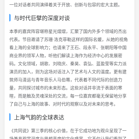
一位对话者共同演绎着关于开放、创新与包容的宏大主题。
与时代巨擘的深度对谈
本季的嘉宾阵容堪称星光熠熠，汇聚了国内外多个领域的杰出
代表。节目邀请了苏珊·洛克菲勒这样的国际名媛，从她的视角
看上海的全球影响力；也请来了王石、段永平、张朝阳等中国
商业界的领军人物，听他们解读上海作为经济中心的发展密
码。文化领域，胡歌、刘晓庆、秦昊、袁弘、蓝盈莹等实力派
演员的加入，则为这场对话注入了艺术与人文的温度。更有建
筑师马清运与青年音乐人马伯骞，代表着不同代际的创造力
量，共同探讨城市的未来形态。这些对话并非流于表面的寒
暄，而是触及灵魂深处的交流，每一位嘉宾都毫无保留地分享
了自己与上海的故事、对时代的观察以及对未来的思考。
上海气韵的全球表达
《共同说》第三季的核心价值，在于它成功地为观众呈现了一
场兼具观赏深度与思想高度的文化盛宴。它不仅让我们看到了