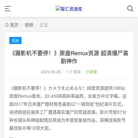
首页
/
视频
/
正文
视频
《摄影机不要停！》原盘Remux资源 超清僵尸喜
剧神作
2025-06-28
/
117 阅读
/
已收录
《摄影机不要停！》カメラを止めるな！网盘资源提供1080p
原盘Remux版本，22.43GB高码率画质，含官方中文字幕。这
部2017年日本僵尸题材黑色喜剧以"一镜到底"伪纪录片形式，
讲述剧组在废弃工厂遭遇真实僵尸的荒诞故事。影片凭借37分
钟长镜头和神级剧情反转成为年度现象级作品，获横滨电影节
最佳影片等12项大奖。