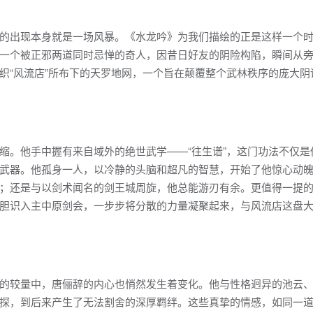
的出现本身就是一场风暴。《水龙吟》为我们描绘的正是这样一个
一个被正邪两道同时忌惮的奇人，因昔日好友的阴险构陷，瞬间从
织“风流店”所布下的天罗地网，一个旨在颠覆整个武林秩序的庞大阴
缩。他手中握有来自域外的绝世武学——“往生谱”，这门功法不仅是
武器。他孤身一人，以冷静的头脑和超凡的智慧，开始了他惊心动
；还是与以剑术闻名的剑王城周旋，他总能游刃有余。更值得一提
胆识入主中原剑会，一步步将分散的力量凝聚起来，与风流店这盘
的较量中，唐俪辞的内心也悄然发生着变化。他与性格迥异的池云
探，到后来产生了无法割舍的深厚羁绊。这些真挚的情感，如同一