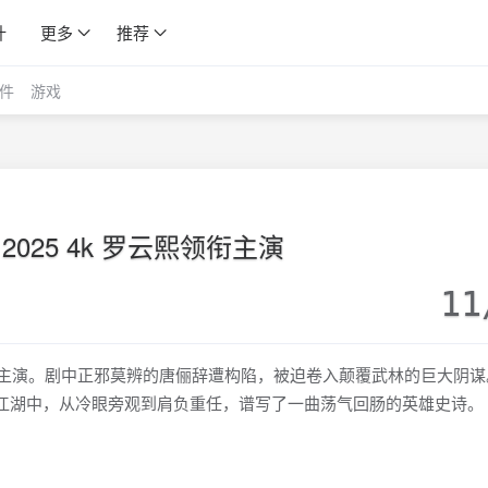
计
更多
推荐
件
游戏
2025 4k 罗云熙领衔主演
11
领衔主演。剧中正邪莫辨的唐俪辞遭构陷，被迫卷入颠覆武林的巨大阴谋
的江湖中，从冷眼旁观到肩负重任，谱写了一曲荡气回肠的英雄史诗。