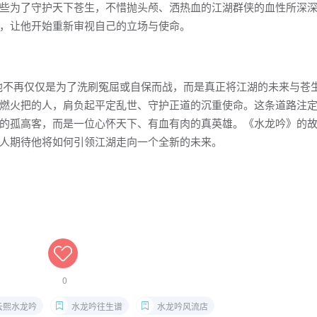
些为了守护天下苍生，不惜抛头颅、洒热血的江湖群侠的血性所深
，让他开始重新审视自己的立场与使命。
。他不再仅仅是为了洗刷冤屈或自保而战，而是真正将江湖的未来与苍
燃火把的人，肩负起平定乱世、守护正道的沉重使命。这条道路注
的孤高客，而是一位心怀天下、有血有肉的真英雄。《水龙吟》的
人期待他将如何引领江湖走向一个全新的未来。
0
云熙水龙吟
水龙吟往生谱
水龙吟风流店