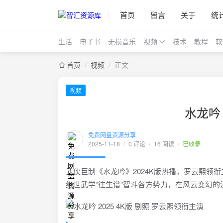
首页
留言
关于
统
生活
电子书
无损音乐
视频
技术
教程
软
首页
/
视频
/
正文
视频
水龙吟 
免费网盘资源分享
2025-11-18
/
0 评论
/
16 阅读
/
已收录
武侠巨制《水龙吟》2024K版热播，罗云熙
绝世武学“往生谱”智斗各方势力，在风云变幻