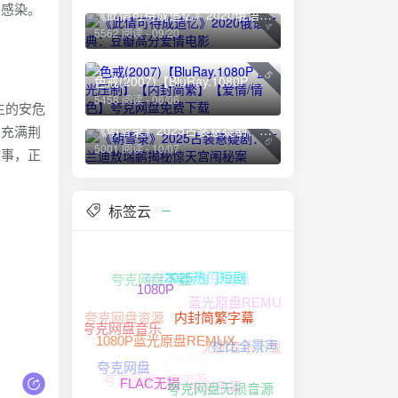
深感染。
《此情可待成追忆》2020俄语经典：豆瓣高分爱情电影
4
5562 阅读 - 09/20
5
色戒(2007)【BluRay.1080P 蓝光压制】【内封简繁】【爱情/情色】夸克网盘免费下载
5458 阅读 - 06/06
生的安危
《朝雪录》2025古装悬疑剧：李兰迪敖瑞鹏揭秘惊天宫闱秘案
定充满荆
6
5001 阅读 - 10/07
故事，正
标签云
夸克网盘音乐资源
夸克网盘下载
2025热门短剧
1080P
蓝光原盘REMUX
1080P高清资源
夸克网盘资源
夸克网盘无损音乐
内封简繁字幕
夸克网盘音乐
无损音乐下载
1080P高清
杜比全景声
1080P蓝光原盘REMUX
夸克网盘
夸克网盘HIFI资源
中文字幕
夸克网盘无损音源
FLAC无损