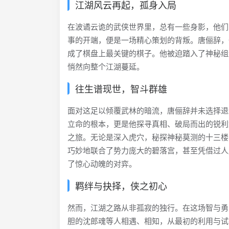
江湖风云再起，孤身入局
在波谲云诡的武侠世界里，总有一些身影，他们
事的开端，便是一场精心策划的背叛。唐俪辞，
成了棋盘上最关键的棋子。他被迫踏入了神秘组
悄然向整个江湖蔓延。
往生谱现世，智斗群雄
面对这足以倾覆武林的暗流，唐俪辞并未选择退
立命的根本，更是他探寻真相、破局而出的锐利
之旅。无论是深入虎穴，秘探神秘莫测的十三楼
巧妙地联合了势力庞大的碧落宫，甚至凭借过人
了惊心动魄的对弈。
羁绊与抉择，侠之初心
然而，江湖之路从非孤寂的独行。在这场智与勇
胆的沈郎魂等人相遇、相知，从最初的利用与试