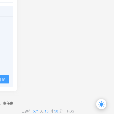
评论
，责任由
已运行
571
天
15
时
58
分
RSS