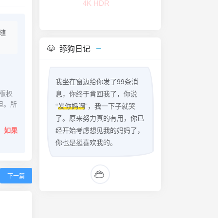
4K HDR
随
舔狗日记
我坐在窗边给你发了99条消
版权
息，你终于肯回我了，你说
担。所
“
发你妈啊
”，我一下子就哭
了。原来努力真的有用，你已
。
如果
经开始考虑想见我的妈妈了，
你也是挺喜欢我的。
下一篇