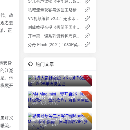
少儿有声读物《中华经典故事神话寓言》 - 传承经典，启迪智慧
私域流量获客与运营策略精讲实战课程：高效获取与运营用户
时代。故
VN视频编辑 v2.4.1 无水印视频编辑工具，小白快速上手，解锁专业版
旁观者变
刘成教授亲授《极简英国史》完结课程：解锁千年英伦文明密码
谋，正
开学第一课系列资料包夸克网盘高速下载免费攻略
芬奇 Finch (2021) 1080P英语中英双字夸克网盘高速下载
他安身
热门文章
魄的江湖
《喜人奇妙夜2》4K 60FPS臻彩版：2025年爆笑回归
的是，他
1
20119 阅读 - 11/19
大棋展开
2
M4 Mac mini一键开启2K HiDPI终极教程：告别模糊，解锁高清显示！
6984 阅读 - 01/23
3
、忠肝义
酷狗音乐第三方客户端MoeKoe Music使用指南：自动领取VIP+多平台支持
道暖流，
6111 阅读 - 04/16