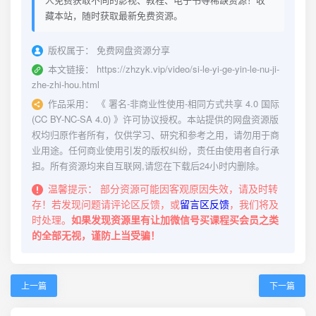
藏本站，随时获取最新免费资源。
版权属于：
免费网盘资源分享
本文链接：
https://zhzyk.vip/video/si-le-yi-ge-yin-le-nu-ji-
zhe-zhi-hou.html
作品采用：
《
署名-非商业性使用-相同方式共享 4.0 国际
(CC BY-NC-SA 4.0)
》许可协议授权。本站提供的网盘资源版
权均归原作者所有，仅供学习、研究和参考之用，请勿用于商
业用途。任何商业使用引发的版权纠纷，责任由使用者自行承
担。所有资源均来自互联网,请您在下载后24小时内删除。
温馨提示：
部分资源可能因客观原因失效，请及时转
存！若发现问题请评论区反馈，或
留言区反馈
，我们将及
时处理。
如果发现资源里有让加微信号买课程买会员之类
的全部无视，谨防上当受骗！
上一篇
下一篇