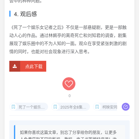
会中的种种问题。
4. 观后感
《死了一个娱乐女记者之后》不仅是一部悬疑剧，更是一部触
动人心的作品。通过林姵亭的离奇死亡和刘知君的调查，剧集
展现了娱乐圈中的不为人知的一面。观众在享受紧张刺激的剧
情的同时，也能对社会现象进行深入思考。
点此下载
0
死了一个娱乐女记者之后
2025年全8集超清悬疑剧
柯映安同名畅销小说改编
如果你喜欢这篇文章，别忘了分享给你的朋友，让更多
人免费获取不同的影视、教程、电子书等稀缺资源！收