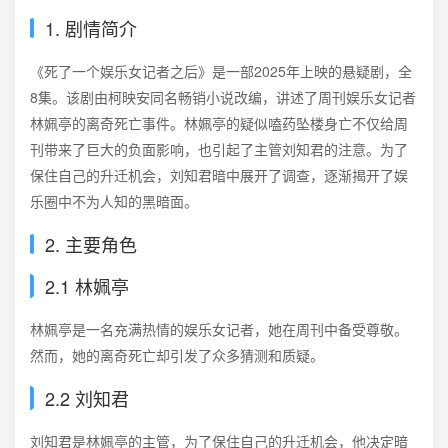
1. 剧情简介
《死了一个娱乐女记者之后》是一部2025年上映的悬疑剧，全
8集。该剧由柯映安同名畅销小说改编，讲述了周刊娱乐女记者
林姵亭的离奇死亡事件。林姵亭的疑似嗑药坠楼身亡不仅给周
刊带来了巨大的负面影响，也引起了主管刘知君的注意。为了
保住自己的升迁机会，刘知君暗中展开了调查，逐渐揭开了娱
乐圈中不为人知的黑暗面。
2. 主要角色
2.1 林姵亭
林姵亭是一名充满热情的娱乐女记者，她在周刊中备受尊敬。
然而，她的离奇死亡却引发了众多猜测和质疑。
2.2 刘知君
刘知君是林姵亭的主管，为了保住自己的升迁机会，他决定暗