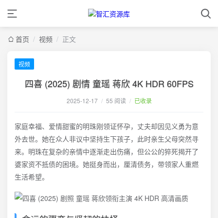
首页
/
视频
/
正文
视频
四喜 (2025) 剧情 童瑶 蒋欣 4K HDR 60FPS
2025-12-17
/
55 阅读
/
已收录
家庭幸福、爱情甜蜜的明珠刚领证怀孕，丈夫却因见义勇为意
外去世。她在众人非议中坚持生下孩子，此时亲生父母突然寻
来。明珠在复杂的亲情中逐渐走出伤痛，但公公的猝死揭开了
婆家资不抵债的困境。她挺身而出，厘清债务，带领家人重燃
生活希望。