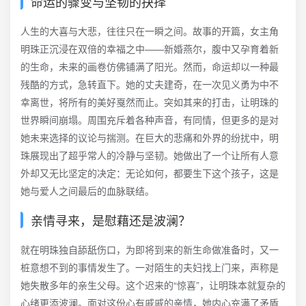
命运的骤变与坚韧的抉择
人生的大喜与大悲，往往只在一瞬之间。故事的开篇，女主角
明珠正沉浸在双倍的幸福之中——新婚燕尔，腹中又孕育着新
的生命，未来的画卷仿佛铺满了阳光。然而，命运却以一种最
残酷的方式，急转直下。她的丈夫建奇，在一次见义勇为中不
幸离世，将所有的美好戛然而止。突如其来的打击，让明珠的
世界瞬间崩塌。周围充斥着各种声音，有同情，但更多的是对
她未来选择的议论与揣测。在巨大的悲痛和外界的纷扰中，明
珠展现出了超乎常人的冷静与坚韧。她做出了一个让所有人意
外却又无比坚定的决定：无论如何，都要生下这个孩子，这是
她与爱人之间最后的血脉联结。
亲情寻来，是慰藉还是波澜？
就在明珠独自舔舐伤口，为即将到来的新生命做准备时，又一
桩意想不到的事情发生了。一对陌生的夫妇找上门来，声称是
她失散多年的亲生父母。这个迟来的“惊喜”，让明珠本就复杂的
心绪更添波澜。面对这份心有戚戚的亲情，她内心充满了矛盾