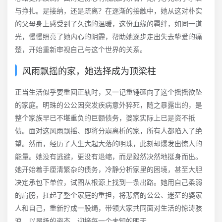
与挣扎。是接纳，还是疏离？在逐渐的接触中，她从这对朴实
的父母身上感受到了久违的温暖，这份血缘的羁绊，如同一道
光，慢慢照亮了她内心的阴霾，帮助她逐步走出失去挚爱的痛
楚，开始重新审视自己与这个世界的关系。
风雨飘摇的家，她选择成为顶梁柱
正当生活似乎要重回正轨时，又一记重锤砸向了这个摇摇欲坠
的家庭。明珠的公公因突发疾病意外猝死，随之暴露出的，是
整个家族早已不堪重负的巨额债务，婆家实际上已是资不抵
债。面对这风雨飘摇、即将分崩离析的家，所有人都陷入了绝
望。然而，经历了人生大起大落的明珠，此刻却爆发出惊人的
能量。她没有逃避，更没有退缩，而是毅然决然地挺身而出。
她开始着手厘清繁杂的债务，冷静分析家里的困境，甚至大胆
决定承包下单位，试图从根源上找到一条出路。她用自己柔弱
的肩膀，扛起了整个家庭的重担，将悲痛的公公、迷茫的婆家
人和自己，重新拧成一股绳，带领大家共同面对生活的惊涛骇
浪，以昂扬的姿态，迎接每一个未知的明天。