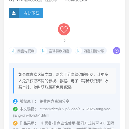
点此下载
0
四喜电视剧
童瑶蒋欣四喜
四喜剧情介绍
四喜202
如果你喜欢这篇文章，别忘了分享给你的朋友，让更多
人免费获取不同的影视、教程、电子书等稀缺资源！收
藏本站，随时获取最新免费资源。
版权属于：
免费网盘资源分享
本文链接：
https://zhzyk.vip/video/si-xi-2025-tong-yao-
jiang-xin-4k-hdr-1.html
作品采用：
《
署名-非商业性使用-相同方式共享 4.0 国际