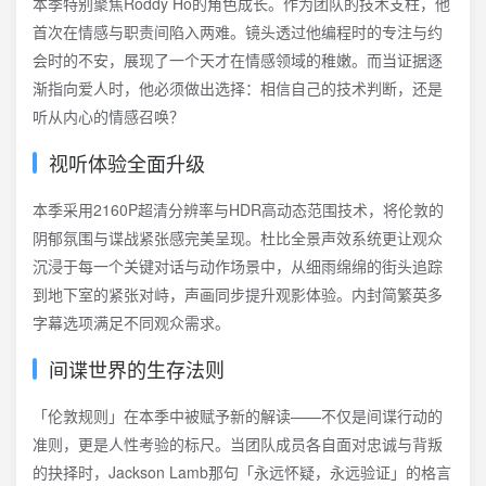
本季特别聚焦Roddy Ho的角色成长。作为团队的技术支柱，他
首次在情感与职责间陷入两难。镜头透过他编程时的专注与约
会时的不安，展现了一个天才在情感领域的稚嫩。而当证据逐
渐指向爱人时，他必须做出选择：相信自己的技术判断，还是
听从内心的情感召唤？
视听体验全面升级
本季采用2160P超清分辨率与HDR高动态范围技术，将伦敦的
阴郁氛围与谍战紧张感完美呈现。杜比全景声效系统更让观众
沉浸于每一个关键对话与动作场景中，从细雨绵绵的街头追踪
到地下室的紧张对峙，声画同步提升观影体验。内封简繁英多
字幕选项满足不同观众需求。
间谍世界的生存法则
「伦敦规则」在本季中被赋予新的解读——不仅是间谍行动的
准则，更是人性考验的标尺。当团队成员各自面对忠诚与背叛
的抉择时，Jackson Lamb那句「永远怀疑，永远验证」的格言