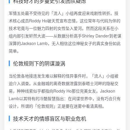
科技奇才的罗曼史引发团队疑虑
军情五处最不受待见的「流人」小组再度迎来戏剧性转折。技
术核心成员Roddy Ho破天荒宣布恋情，这位常年与代码为伴的
技术宅竟与一位魅力四射的女性坠入爱河。然而这段关系在小
组内部引发轩然大波——从数据分析高手Shirley Dander到老谋
深算的Jackson Lamb，无人相信这位神秘女子的真实身份如此
简单。
伦敦规则下的阴谋漩涡
当伦敦各地接连发生难以解释的怪异事件时，「流人」小组被
迫介入调查。从金融城的离奇数据泄露到泰晤士河畔的隐秘交
易，种种线索似乎都指向Roddy Ho那位完美女友。Jackson
Lamb以其特有的冷酷智慧指出：在间谍世界中，没有巧合只有
设计，所谓的「伦敦规则」正是要在迷雾中看清真相。
技术天才的情感盲区与职业危机