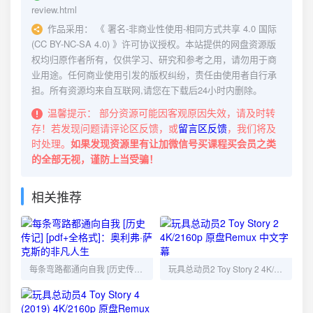
review.html
作品采用：
《
署名-非商业性使用-相同方式共享 4.0 国际
(CC BY-NC-SA 4.0)
》许可协议授权。本站提供的网盘资源版
权均归原作者所有，仅供学习、研究和参考之用，请勿用于商
业用途。任何商业使用引发的版权纠纷，责任由使用者自行承
担。所有资源均来自互联网,请您在下载后24小时内删除。
温馨提示：
部分资源可能因客观原因失效，请及时转
存！若发现问题请评论区反馈，或
留言区反馈
，我们将及
时处理。
如果发现资源里有让加微信号买课程买会员之类
的全部无视，谨防上当受骗！
相关推荐
每条弯路都通向自我 [历史传记] [pdf+全格式]：奥利弗·萨克斯的非凡人生
玩具总动员2 Toy Story 2 4K/2160p 原盘Remux 中文字幕