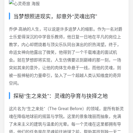
当梦想照进现实，却意外“灵魂出窍”
乔伊·高纳的人生，可以说是许多追梦人的缩影。作为一名对爵
士乐爱得深沉的中学音乐教师，他日复一日地在平凡的岗位上
教学，内心却燃烧着与顶尖乐队同台演出的炽热渴望。终于，
命运女神向他露出了微笑，他得到了一个千载难逢的面试机
会。就在梦想即将实现，人生仿佛要达到巅峰的那一刻，一场
突如其来的意外，让他的肉体生命悬于一线，而他的灵魂，则
被一股神秘的力量牵引，坠入了一个超越人类认知维度的奇异
空间。
探秘“生之来处”：灵魂的孕育与抉择之地
这片名为“生之来处”（The Great Before）的领域，是所有新灵
魂在降临地球前的摇篮与学院。这里的景象瑰丽而抽象，充满
了未来主义的建筑与温柔的光晕。每一个灵魂在这里都拥有导
师，他们的任务是在灵魂前往地球之前，帮助其找到独一无二