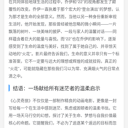
在共同体验地球生活的过程中，乔伊和“22”的视角都发生了颠
覆性的改变。乔伊一直执着于那个宏大的“登台演出”的梦想，认
为那才是生命的全部意义。然而，当他以另一种身份重新审视
生活时，他开始发现，那些曾经被他忽略的微小瞬间——一片
飘落的树叶、一块美味的披萨、一段与家人的温馨对话——同
样蕴含着巨大的能量与喜悦。而“22”也在乔伊的影响下，逐渐
感受到了生命的温度与美好，找到了属于她自己的、并非惊天
动地的“火花”。影片最终告诉我们，生命的意义并非只有一个标
准答案，它不一定要与远大的理想或辉煌的成就挂钩，真正的
“火花”，可能就隐藏在那些我们习以为常、充满烟火气的日常点
滴之中。
结语：一场献给所有迷茫者的温柔启示
《心灵奇旅》不仅仅是一部制作精良的动画电影，更像是一封
写给每一个在生活中感到迷茫、焦虑或困顿者的温柔书信。它
用一场天马行空的幻想，探讨了关于生命、梦想与自我价值最
核心的命题。它提醒我们，不必为了追逐某个遥远的目标而忽