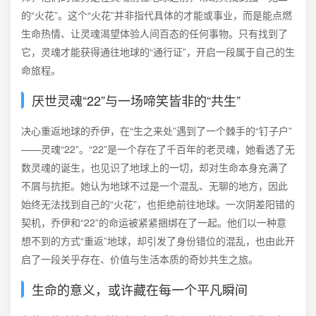
的“火花”。这个“火花”并非指代具体的才能或事业，而是能点燃
生命热情、让灵魂渴望体验人间百态的任何事物。只有找到了
它，灵魂才能获得通往地球的“通行证”，开启一段属于自己的生
命旅程。
厌世灵魂“22”与一场啼笑皆非的“共生”
决心重返地球的乔伊，在“生之来处”遇到了一个棘手的“钉子户”
——灵魂“22”。“22”是一个存在了千百年的老灵魂，她看透了无
数灵魂的诞生，也见识了地球上的一切，却对生命本身充满了
不屑与抗拒。她认为地球不过是一个混乱、无聊的地方，因此
始终无法找到自己的“火花”，也拒绝前往地球。一次阴差阳错的
契机，乔伊和“22”的命运被紧紧捆绑在了一起。他们以一种意
想不到的方式“重返”地球，却引发了身份错位的混乱，也由此开
启了一段关乎存在、价值与生活本质的奇妙共生之旅。
生命的意义，或许藏在每一个平凡瞬间