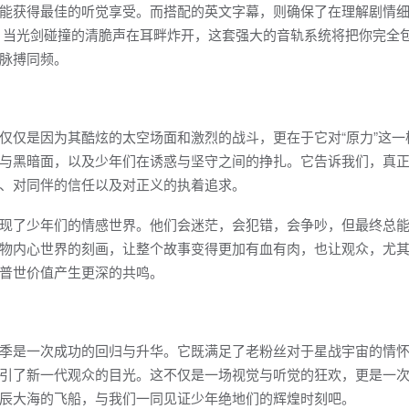
能获得最佳的听觉享受。而搭配的英文字幕，则确保了在理解剧情
，当光剑碰撞的清脆声在耳畔炸开，这套强大的音轨系统将把你完全
脉搏同频。
仅仅是因为其酷炫的太空场面和激烈的战斗，更在于它对“原力”这一
与黑暗面，以及少年们在诱惑与坚守之间的挣扎。它告诉我们，真
、对同伴的信任以及对正义的执着追求。
现了少年们的情感世界。他们会迷茫，会犯错，会争吵，但最终总
物内心世界的刻画，让整个故事变得更加有血有肉，也让观众，尤
普世价值产生更深的共鸣。
季是一次成功的回归与升华。它既满足了老粉丝对于星战宇宙的情
引了新一代观众的目光。这不仅是一场视觉与听觉的狂欢，更是一
辰大海的飞船，与我们一同见证少年绝地们的辉煌时刻吧。