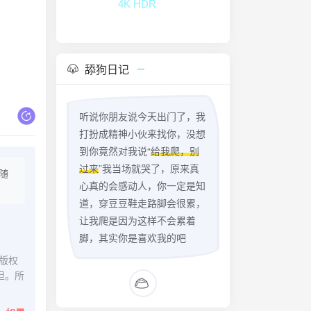
4K HDR
舔狗日记
听说你朋友说今天出门了，我
打扮成精神小伙来找你，没想
到你竟然对我说“
给我爬，别
过来
”我当场就哭了，原来真
随
心真的会感动人，你一定是知
道，穿豆豆鞋走路脚会很累，
让我爬是因为这样不会累着
脚，其实你是喜欢我的吧
版权
担。所