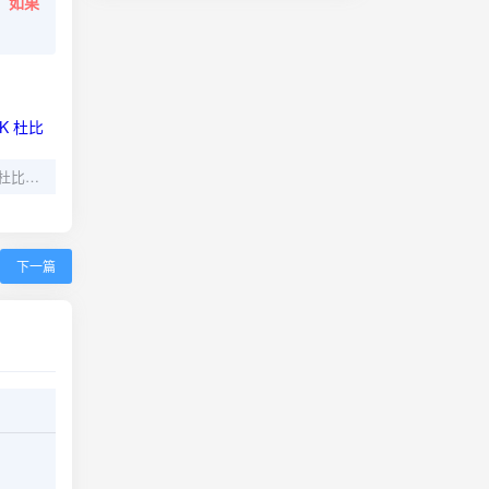
。
如果
免责声明（2024）4K 杜比视界 S01全 内封简繁
下一篇