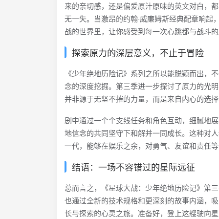
来的亲切感，还是偏爱原汁原味的英文对白，都
无一失。当激昂的约翰·威廉姆斯经典配章响起
战的世界里，让你感受到每一次心跳都与战斗的
探索原力的深层意义，不止于冒险
《少年绝地历险记》系列之所以能脱颖而出，不
念的深度挖掘。第三季进一步探讨了原力的光明
并非源于无坚不摧的力量，而是来自内心的选择
剧中通过一个个支线任务和角色互动，细腻地展
地信念的共同坚守下和解并一同成长。这种对人
一代，能够在娱乐之余，对勇气、友谊和责任等
结语：一场不容错过的星际远征
总而言之，《星球大战：少年绝地历险记》第三
也通过全新的技术规格和更深刻的故事内涵，吸
长与探索的心灵之旅。准备好，登上这艘驶向星