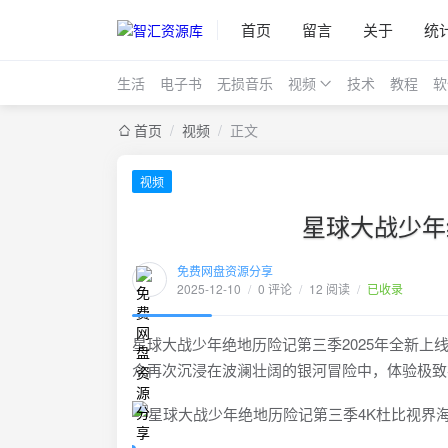
首页
留言
关于
统
生活
电子书
无损音乐
视频
技术
教程
软
首页
/
视频
/
正文
视频
星球大战少年
免费网盘资源分享
2025-12-10
/
0 评论
/
12 阅读
/
已收录
星球大战少年绝地历险记第三季2025年全新上线
众再次沉浸在波澜壮阔的银河冒险中，体验极致