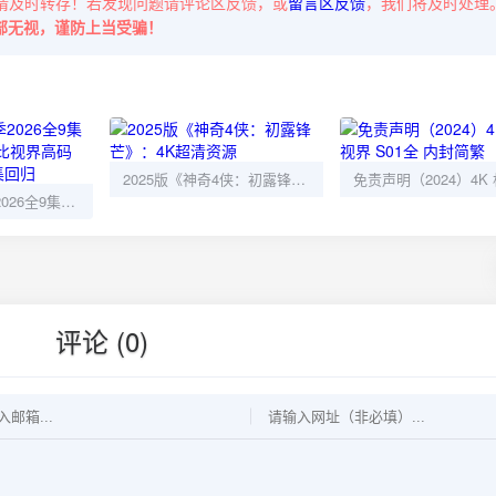
请及时转存！若发现问题请评论区反馈，或
留言区反馈
，我们将及时处理
部无视，谨防上当受骗！
2025版《神奇4侠：初露锋芒》：4K超清资源
X战警'97第二季2026全9集4K HDR10 DV杜比视界高码率：漫威动画续集回归
评论 (0)