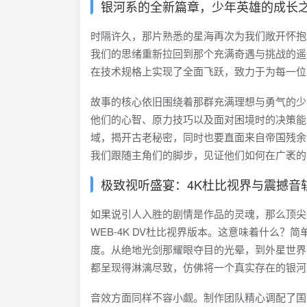
银河系的全新篇章，少年英雄的成长
时隔许久，那片熟悉的星海再次为我们敞开怀抱
我们的思绪重新拉回到那个充满奇遇与挑战的遥
在技术规格上实现了全面飞跃，致力于为每一位
故事的核心依旧围绕着那群充满理想与勇气的少
他们的心智、原力技巧以及面对困境时的决策能
域，揭开古老秘密，同时也要直面来自帝国残余
我们跟随主角们的脚步，见证他们如何在广袤的
极致视听盛宴：4K杜比视界与震撼音
如果说引人入胜的剧情是作品的灵魂，那么顶尖
WEB-4K DV杜比视界版本。这意味着什么
度。从绝地光剑那耀眼夺目的光晕，到外星世界
都呈现得淋漓尽致，仿佛将一个真实存在的银河
音效方面同样不容小觑。制作团队精心调配了国