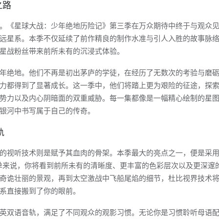
之路
。《星球大战：少年绝地历险记》第三季在万众期待中终于与观众
远星系。本季不仅延续了前作精良的制作水准与引人入胜的故事脉
星战粉丝带来前所未有的沉浸式体验。
年绝地。他们不再是初出茅庐的学徒，在经历了无数次的考验与磨
力都得到了显著成长。这一季中，他们将踏上更为艰险的征途，探
势力以及内心阴暗面的双重威胁。每一集都像是一幅精心绘制的星
银河中书写属于自己的传奇。
轨
的视听技术则是赋予其血肉的骨架。本季最大的亮点之一，便是采
？简单来说，你将看到前所未有的清晰度、更丰富的色彩层次以及更深邃
奇诡壮丽的景观，再到太空激战中飞船尾焰的细节，杜比视界技术
系直接搬到了你的眼前。
英双语音轨，满足了不同观众的观影习惯。无论你是习惯聆听母语