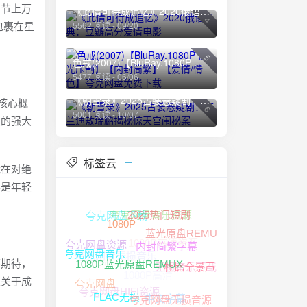
细节上万
《此情可待成追忆》2020俄语经典：豆瓣高分爱情电影
4
包裹在星
5562 阅读 - 09/20
5
色戒(2007)【BluRay.1080P 蓝光压制】【内封简繁】【爱情/情色】夸克网盘免费下载
5477 阅读 - 06/06
《朝雪录》2025古装悬疑剧：李兰迪敖瑞鹏揭秘惊天宫闱秘案
核心概
6
5001 阅读 - 10/07
正的强大
标签云
能在对绝
其是年轻
夸克网盘音乐资源
夸克网盘下载
2025热门短剧
蓝光原盘REMUX
1080P高清资源
1080P
夸克网盘资源
夸克网盘无损音乐
内封简繁字幕
无损音乐下载
怀期待，
夸克网盘音乐
1080P高清
杜比全景声
1080P蓝光原盘REMUX
次关于成
夸克网盘
夸克网盘HIFI资源
中文字幕
夸克网盘无损音源
FLAC无损