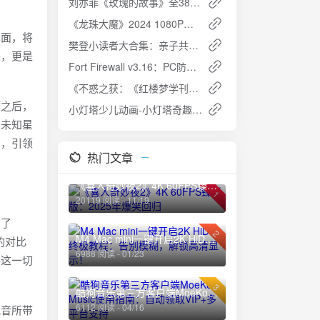
刘亦菲《玫瑰的故事》全38集 1080P 国语中字 [剧情/爱情]
《龙珠大魔》2024 1080P高清资源
见面，将
樊登小读者大合集：亲子共读，开启孩子的智慧阅读之旅
络，更是
Fort Firewall v3.16：PC防火墙软件，小巧而强大
《不惑之获：《红楼梦学刊》40年精选文集（全三卷）》PDF+全格式夸克网盘高速下载+免费资源
砺之后，
小灯塔少儿动画-小灯塔奇趣生物大百科（全）夸克网盘免费下载
索未知星
图，引领
热门文章
《喜人奇妙夜2》4K 60FPS臻彩版：2025年爆笑回归
1
20119 阅读 - 11/19
用了
2
M4 Mac mini一键开启2K HiDPI终极教程：告别模糊，解锁高清显示！
的对比
6988 阅读 - 01/23
将这一切
3
酷狗音乐第三方客户端MoeKoe Music使用指南：自动领取VIP+多平台支持
6112 阅读 - 04/16
配音所带