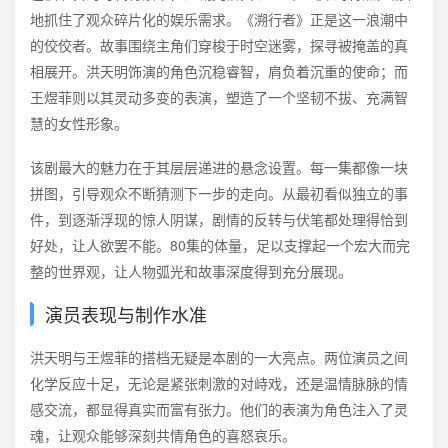
地抓住了观众碎片化的娱乐需求。《溯行者》正是这一浪潮中
的佼佼者。故事围绕主角们穿梭于时空迷雾，探寻被掩盖的真
相展开。洪天明饰演的角色沉稳睿智，肩负着沉重的使命；而
王煜菲则以其灵动多变的表演，塑造了一个坚韧不拔、充满智
慧的女性形象。
该剧最大的魅力在于其层层递进的悬念设置。每一集都像一块
拼图，引导观众不断猜测下一步的走向。从最初看似独立的事
件，到逐渐浮现的惊人阴谋，剧情的反转与伏笔都处理得恰到
好处，让人欲罢不能。80集的体量，足以支撑起一个宏大而完
整的世界观，让人物弧光和故事深度得到充分展现。
演员表现与制作水准
洪天明与王煜菲的搭档无疑是本剧的一大亮点。两位演员之间
化学反应十足，无论是紧张刺激的对峙戏，还是温情脉脉的情
感交流，都显得真实而富有张力。他们的表演为角色注入了灵
魂，让观众能够深刻共情角色的喜怒哀乐。