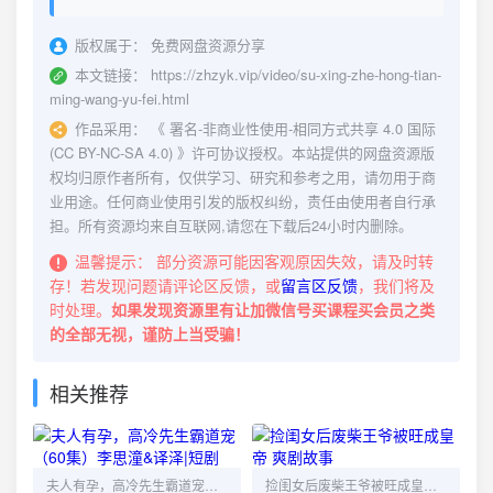
版权属于：
免费网盘资源分享
本文链接：
https://zhzyk.vip/video/su-xing-zhe-hong-tian-
ming-wang-yu-fei.html
作品采用：
《
署名-非商业性使用-相同方式共享 4.0 国际
(CC BY-NC-SA 4.0)
》许可协议授权。本站提供的网盘资源版
权均归原作者所有，仅供学习、研究和参考之用，请勿用于商
业用途。任何商业使用引发的版权纠纷，责任由使用者自行承
担。所有资源均来自互联网,请您在下载后24小时内删除。
温馨提示：
部分资源可能因客观原因失效，请及时转
存！若发现问题请评论区反馈，或
留言区反馈
，我们将及
时处理。
如果发现资源里有让加微信号买课程买会员之类
的全部无视，谨防上当受骗！
相关推荐
夫人有孕，高冷先生霸道宠（60集）李思潼&译泽|短剧
捡闺女后废柴王爷被旺成皇帝 爽剧故事