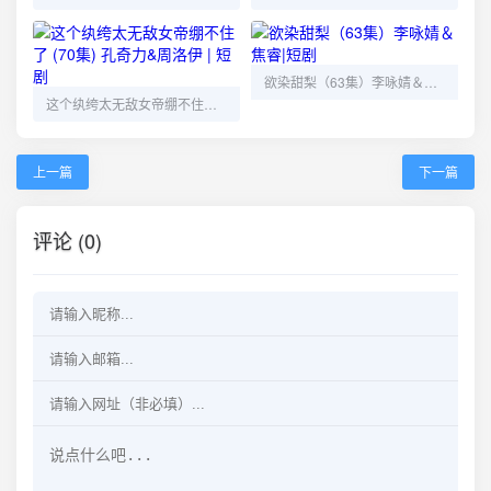
欲染甜梨（63集）李咏婧＆焦睿|短剧
这个纨绔太无敌女帝绷不住了 (70集) 孔奇力&周洛伊 | 短剧
上一篇
下一篇
评论 (0)