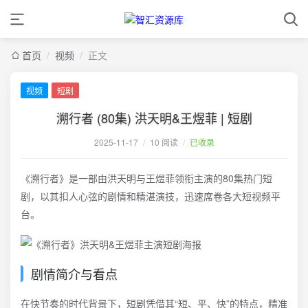
首页
/
视频
/
正文
视频
短剧
溯行者 (80集) 洪天明&王煜菲 | 短剧
2025-11-17
/
10 阅读
/
已收录
《溯行者》是一部由洪天明与王煜菲领衔主演的80集热门短
剧，以其扣人心弦的剧情和精湛演技，迅速席卷各大短视频平
台。
剧情简介与看点
在快节奏的时代背景下，短剧凭借其“短、平、快”的特点，精准