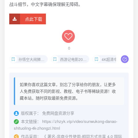
战斗细节，中文字幕确保理解无障碍。
点此下载
0
孙悟空大闹狮驼岭下载
西游记电影2024
4K超清中字版
如果你喜欢这篇文章，别忘了分享给你的朋友，让更多
人免费获取不同的影视、教程、电子书等稀缺资源！收
藏本站，随时获取最新免费资源。
版权属于：
免费网盘资源分享
本文链接：
https://zhzyk.vip/video/sunwukong-danao-
shituoling-4k-zhongzi.html
作品采用：
《
署名-非商业性使用-相同方式共享 4.0 国际