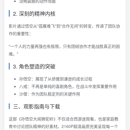
流畅震撼的动作场面
2. 深刻的精神内核
影片通过悟空从"孤雁难飞"到"合作无间"的转变，传递了团队协
作的重要性：
"一个人的力量再强也有极限，只有团结协作才能战胜真正的困
难。"
3. 角色塑造的突破
孙悟空：展现了从骄傲到谦逊的成长过程
八戒：不再是单纯的喜剧角色，在战斗中发挥重要作用
沙僧：作为团队稳定剂的关键作用
三、观影指南与下载
这部《孙悟空大闹狮驼岭》不仅适合西游迷观看，也是家庭教
育中讨论团队精神的好素材。2160P超清画质完美呈现每一个