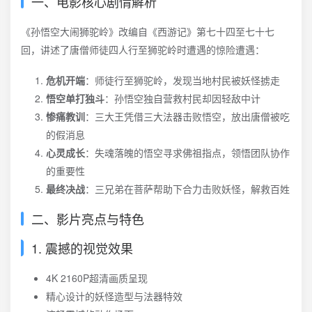
一、电影核心剧情解析
《孙悟空大闹狮驼岭》改编自《西游记》第七十四至七十七
回，讲述了唐僧师徒四人行至狮驼岭时遭遇的惊险遭遇：
危机开端
：师徒行至狮驼岭，发现当地村民被妖怪掳走
悟空单打独斗
：孙悟空独自营救村民却因轻敌中计
惨痛教训
：三大王凭借三大法器击败悟空，放出唐僧被吃
的假消息
心灵成长
：失魂落魄的悟空寻求佛祖指点，领悟团队协作
的重要性
最终决战
：三兄弟在菩萨帮助下合力击败妖怪，解救百姓
二、影片亮点与特色
1. 震撼的视觉效果
4K 2160P超清画质呈现
精心设计的妖怪造型与法器特效